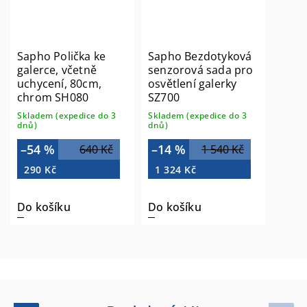
Sapho Polička ke
Sapho Bezdotyková
galerce, včetně
senzorová sada pro
uchycení, 80cm,
osvětlení galerky
chrom SH080
SZ700
Skladem (expedice do 3
Skladem (expedice do 3
dnů)
dnů)
–54 %
–14 %
640 Kč
1 540 Kč
290 Kč
1 324 Kč
Do košíku
Do košíku