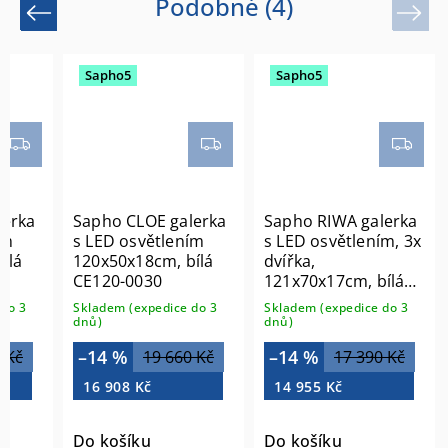
Podobné (4)
Previous
Next
Sapho5
Sapho5
lerka
Sapho CLOE galerka
Sapho RIWA galerka
ím
s LED osvětlením
s LED osvětlením, 3x
ílá
120x50x18cm, bílá
dvířka,
CE120-0030
121x70x17cm, bílá
lesk RIW120-0030
do 3
Skladem (expedice do 3
Skladem (expedice do 3
dnů)
dnů)
–14 %
–14 %
 Kč
19 660 Kč
17 390 Kč
16 908 Kč
14 955 Kč
Do košíku
Do košíku