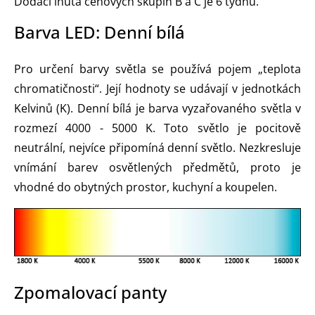
Dodací lhůta cenových skupin B a C je 6 týdnů.
Barva LED: Denní bílá
Pro určení barvy světla se používá pojem „teplota
chromatičnosti“. Její hodnoty se udávají v jednotkách
Kelvinů (K). Denní bílá je barva vyzařovaného světla v
rozmezí 4000 - 5000 K. Toto světlo je pocitově
neutrální, nejvíce připomíná denní světlo. Nezkresluje
vnímání barev osvětlených předmětů, proto je
vhodné do obytných prostor, kuchyní a koupelen.
Zpomalovací panty