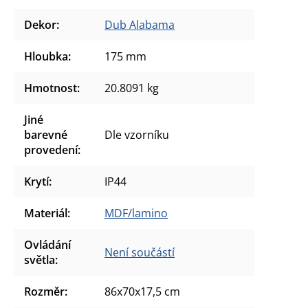
Dekor
:
Dub Alabama
Hloubka
:
175 mm
Hmotnost
:
20.8091 kg
Jiné
barevné
Dle vzorníku
provedení
:
Krytí
:
IP44
Materiál
:
MDF/lamino
Ovládání
Není součástí
světla
:
Rozměr
:
86x70x17,5 cm