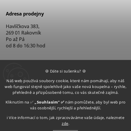
Adresa prodejny
Havlíčkova 383,
269 01 Rakovník
Po až Pá
od 8 do 16:30 hod
🍪 Dáte si sušenku? 🍪
Náš web používá soubory cookie, které nám pomáhají, aby náš
web fungoval stejně spolehlivě jako vaše nová koupelna – rychle,
přehledně a přizpůsobeně tomu, co vás skutečně zajímá.
Kliknutím na ✅
„Souhlasím" ✅
nám pomůžete, aby byl web pro
vás osobnější, rychlejší a přehlednější.
ℹ️ Více informací o tom, jak zpracováváme vaše údaje, naleznete
zde
.