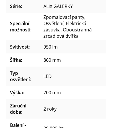
Série
:
ALIX GALERKY
Zpomalovací panty,
Speciální
Osvětlení, Elektrická
možnosti
:
zásuvka, Oboustranná
zrcadlová dvířka
Svítivost
:
950 lm
Šířka
:
860 mm
Typ
LED
osvětlení
:
Výška
:
700 mm
Záruční
2 roky
doba
:
Balení -