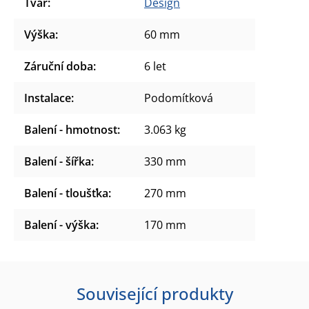
Tvar
:
Design
Výška
:
60 mm
Záruční doba
:
6 let
Instalace
:
Podomítková
Balení - hmotnost
:
3.063 kg
Balení - šířka
:
330 mm
Balení - tloušťka
:
270 mm
Balení - výška
:
170 mm
Související produkty