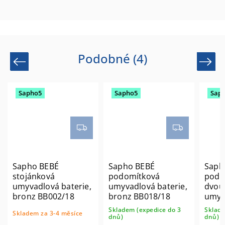
Podobné (4)
Previous
Next
Sapho5
Sapho5
Sap
Sapho BEBÉ
Sapho BEBÉ
Saph
stojánková
podomítková
podo
umyvadlová baterie,
umyvadlová baterie,
dvou
bronz BB002/18
bronz BB018/18
umyv
čern
Skladem (expedice do 3
Sklade
Skladem za 3-4 měsíce
dnů)
dnů)