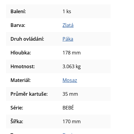
Balení
:
1 ks
Barva
:
Zlatá
Druh ovládání
:
Páka
Hloubka
:
178 mm
Hmotnost
:
3.063 kg
Materiál
:
Mosaz
Průměr kartuše
:
35 mm
Série
:
BEBÉ
Šířka
:
170 mm