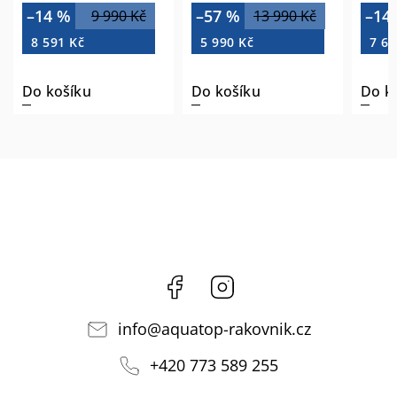
–14 %
–57 %
–14
9 990 Kč
13 990 Kč
8 591 Kč
5 990 Kč
7 64
Do košíku
Do košíku
Do k
Facebook
Instagram
info
@
aquatop-rakovnik.cz
+420 773 589 255