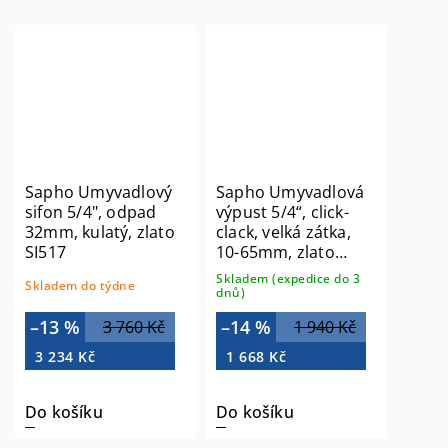
Sapho Umyvadlový
Sapho Umyvadlová
sifon 5/4", odpad
výpust 5/4“, click-
32mm, kulatý, zlato
clack, velká zátka,
SI517
10-65mm, zlato
CV100217
Skladem (expedice do 3
Skladem do týdne
dnů)
–13 %
–14 %
3 760 Kč
1 940 Kč
3 234 Kč
1 668 Kč
Do košíku
Do košíku