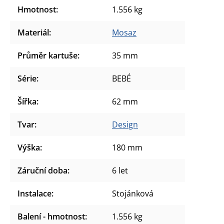
Hmotnost
:
1.556 kg
Materiál
:
Mosaz
Průměr kartuše
:
35 mm
Série
:
BEBÉ
Šířka
:
62 mm
Tvar
:
Design
Výška
:
180 mm
Záruční doba
:
6 let
Instalace
:
Stojánková
Balení - hmotnost
:
1.556 kg