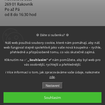
269 01 Rakovník
Po až Pá
od 8 do 16:30 hod
🍪 Dáte si sušenku? 🍪
Náš web používá soubory cookie, které nám pomáhají, aby náš
web fungoval stejně spolehlivě jako vaše nová koupelna – rychle,
přehledně a přizpůsobeně tomu, co vás skutečně zajímá.
Kliknutím na ✅
„Souhlasím" ✅
nám pomůžete, aby byl web pro
vás osobnější, rychlejší a přehlednější.
ℹ️ Více informací o tom, jak zpracováváme vaše údaje, naleznete
zde
.
Nastavení
Souhlasím
Copyright 2026
Aquatop s.r.o
. Všechna práva vyhrazena.
Upravit nastavení cookies