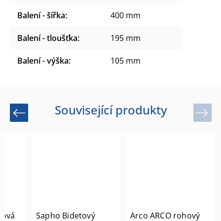
Balení - šířka
:
400 mm
Balení - tloušťka
:
195 mm
Balení - výška
:
105 mm
Související produkty
Previous
Next
lová
Sapho Bidetový
Arco ARCO rohový