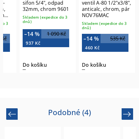
ck-
sifon 5/4", odpad
ventil A-80 1/2"x3/8",
ka,
32mm, chrom 9601
anticalc, chrom, pár
om
NOV76MAC
Skladem (expedice do 3
dnů)
do 3
Skladem (expedice do 3
dnů)
–14 %
1 090 Kč
–14 %
 Kč
535 Kč
937 Kč
460 Kč
Do košíku
Do košíku
Podobné (4)
Previous
Next