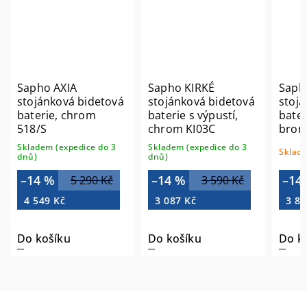
Sapho AXIA
Sapho KIRKÉ
Saph
stojánková bidetová
stojánková bidetová
stojá
baterie, chrom
baterie s výpustí,
bater
518/S
chrom KI03C
bron
Skladem (expedice do 3
Skladem (expedice do 3
Sklade
dnů)
dnů)
–14 %
–14 %
–14
5 290 Kč
3 590 Kč
4 549 Kč
3 087 Kč
3 86
Do košíku
Do košíku
Do k