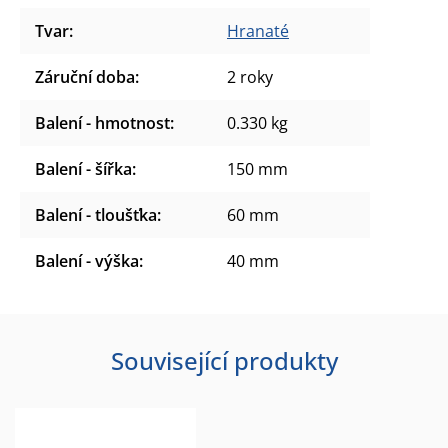
Tvar
:
Hranaté
Záruční doba
:
2 roky
Balení - hmotnost
:
0.330 kg
Balení - šířka
:
150 mm
Balení - tloušťka
:
60 mm
Balení - výška
:
40 mm
Související produkty