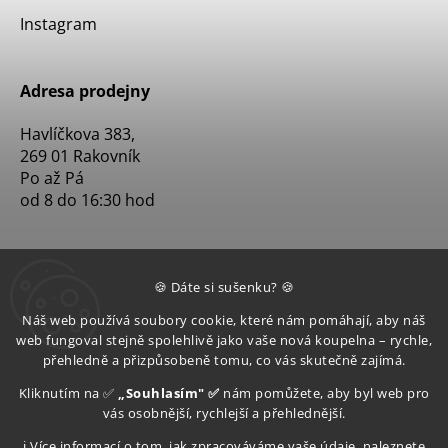
Instagram
Adresa prodejny
Havlíčkova 383,
269 01 Rakovník
Po až Pá
od 8 do 16:30 hod
🍪 Dáte si sušenku? 🍪
Náš web používá soubory cookie, které nám pomáhají, aby náš
web fungoval stejně spolehlivě jako vaše nová koupelna – rychle,
přehledně a přizpůsobeně tomu, co vás skutečně zajímá.
Kliknutím na ✅
„Souhlasím" ✅
nám pomůžete, aby byl web pro
vás osobnější, rychlejší a přehlednější.
ℹ️ Více informací o tom, jak zpracováváme vaše údaje, naleznete