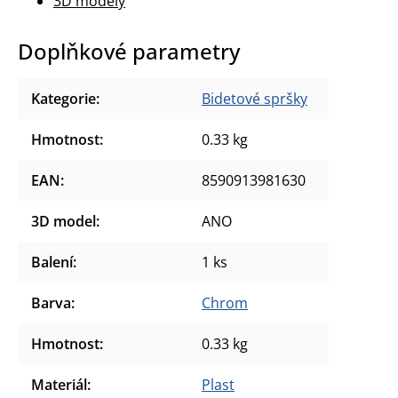
3D modely
Doplňkové parametry
Kategorie
:
Bidetové spršky
Hmotnost
:
0.33 kg
EAN
:
8590913981630
3D model
:
ANO
Balení
:
1 ks
Barva
:
Chrom
Hmotnost
:
0.33 kg
Materiál
:
Plast