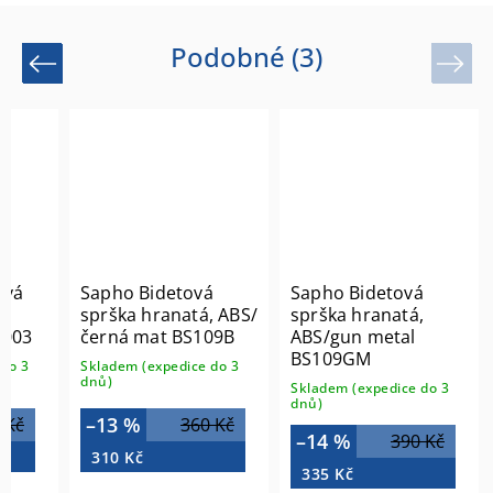
Podobné (3)
Previous
Next
ová
Sapho Bidetová
Sapho Bidetová
sprška hranatá, ABS/
sprška hranatá,
5003
černá mat BS109B
ABS/gun metal
BS109GM
do 3
Skladem (expedice do 3
dnů)
Skladem (expedice do 3
dnů)
–13 %
 Kč
360 Kč
–14 %
390 Kč
310 Kč
335 Kč