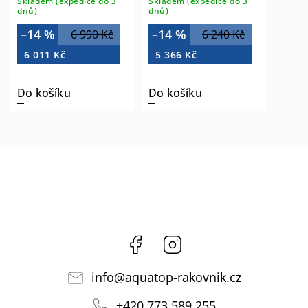
Skladem (expedice do 3
Skladem (expedice do 3
dnů)
dnů)
–14 %
–14 %
6 990 Kč
6 240 Kč
6 011 Kč
5 366 Kč
Do košíku
Do košíku
Facebook
Instagram
info
@
aquatop-rakovnik.cz
+420 773 589 255