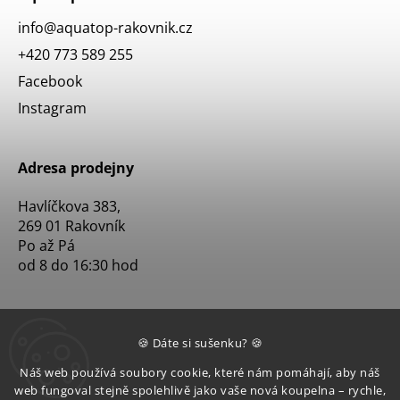
info
@
aquatop-rakovnik.cz
+420 773 589 255
Facebook
Instagram
Adresa prodejny
Havlíčkova 383,
269 01 Rakovník
Po až Pá
od 8 do 16:30 hod
🍪 Dáte si sušenku? 🍪
Náš web používá soubory cookie, které nám pomáhají, aby náš
web fungoval stejně spolehlivě jako vaše nová koupelna – rychle,