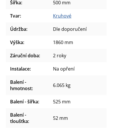
Šířka
:
500 mm
Tvar
:
Kruhové
Údržba
:
Dle doporučení
Výška
:
1860 mm
Záruční doba
:
2 roky
Instalace
:
Na opření
Balení -
6.065 kg
hmotnost
:
Balení - šířka
:
525 mm
Balení -
52 mm
tloušťka
: