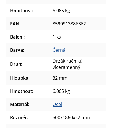
Hmotnost
:
6.065 kg
EAN
:
8590913886362
Balení
:
1 ks
Barva
:
Černá
Držák ručníků
Druh
:
víceramenný
Hloubka
:
32 mm
Hmotnost
:
6.065 kg
Materiál
:
Ocel
Rozměr
:
500x1860x32 mm