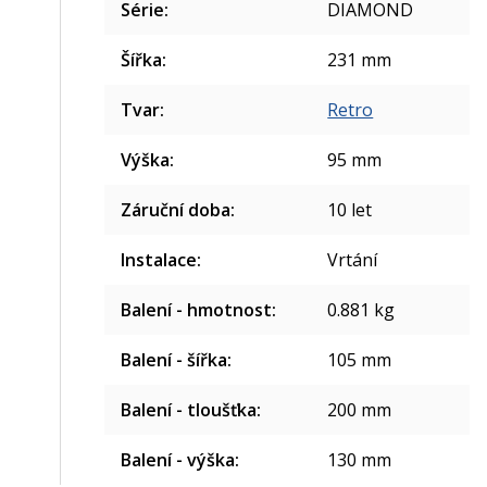
Série
:
DIAMOND
Šířka
:
231 mm
Tvar
:
Retro
Výška
:
95 mm
Záruční doba
:
10 let
Instalace
:
Vrtání
Balení - hmotnost
:
0.881 kg
Balení - šířka
:
105 mm
Balení - tloušťka
:
200 mm
Balení - výška
:
130 mm