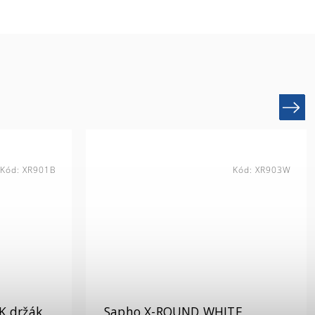
Next
Kód:
XR901B
Kód:
XR903W
K držák
Sapho X-ROUND WHITE