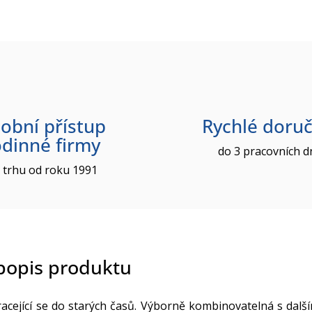
obní přístup
Rychlé doruč
odinné firmy
do 3 pracovních d
 trhu od roku 1991
 popis produktu
racející se do starých časů. Výborně kombinovatelná s další