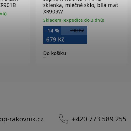
XR901B
sklenka, mléčné sklo, bílá mat
XR903W
nů)
Skladem (expedice do 3 dnů)
–14 %
790 Kč
679 Kč
Do košíku
op-rakovnik.cz
+420 773 589 255