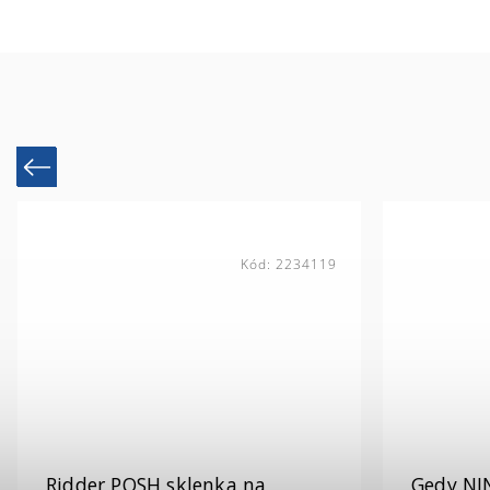
Previous
Kód:
2234119
Ridder POSH sklenka na
Gedy NI