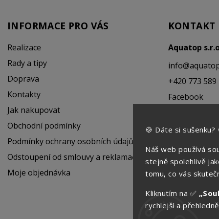
INFORMACE PRO VÁS
KONTAKT
Realizace
Aquatop s.r.
Rady a tipy
info
@
aquatop
Doprava
+420 773 589
Kontakty
Facebook
Jak nakupovat
Instagram
Obchodní podmínky
🍪 Dáte si sušenku? 
Podmínky ochrany osobních údajů
Náš web používá sou
Odstoupení od smlouvy a reklamační řád
stejně spolehlivě ja
Moje objednávka
tomu, co vás skutečn
Kliknutím na ✅
„Sou
rychlejší a přehledněj