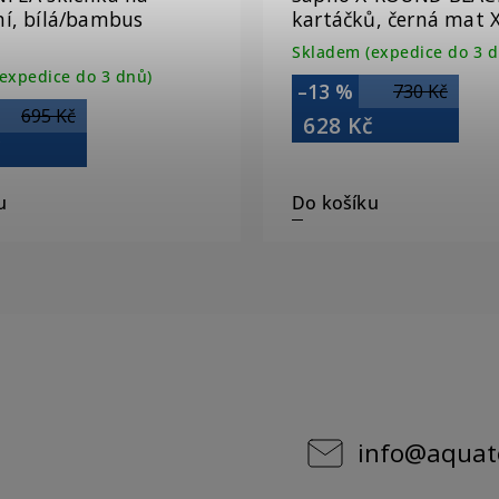
ní, bílá/bambus
kartáčků, černá mat 
Skladem (expedice do 3 d
expedice do 3 dnů)
–13 %
730 Kč
695 Kč
628 Kč
č
u
Do košíku
info
@
aquat