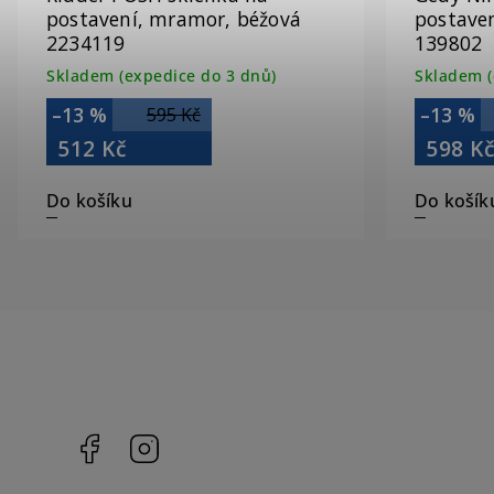
postavení, mramor, béžová
postave
2234119
139802
Skladem (expedice do 3 dnů)
Skladem (
–13 %
–13 %
595 Kč
512 Kč
598 K
Do košíku
Do košík
Facebook
Instagram