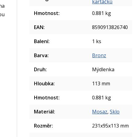
kartáčků
na
Hmotnost
:
0.881 kg
ou
EAN
:
8590913826740
Balení
:
1 ks
Barva
:
Bronz
Druh
:
Mýdlenka
Hloubka
:
113 mm
Hmotnost
:
0.881 kg
Materiál
:
Mosaz
,
Sklo
Rozměr
:
231x95x113 mm