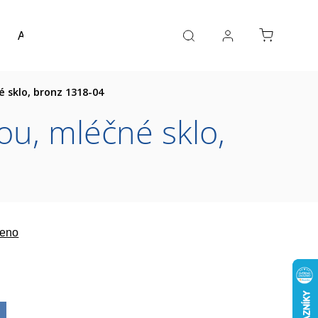
Akce a výprodej
Návrh koupelny
Reference
 sklo, bronz 1318-04
u, mléčné sklo,
eno