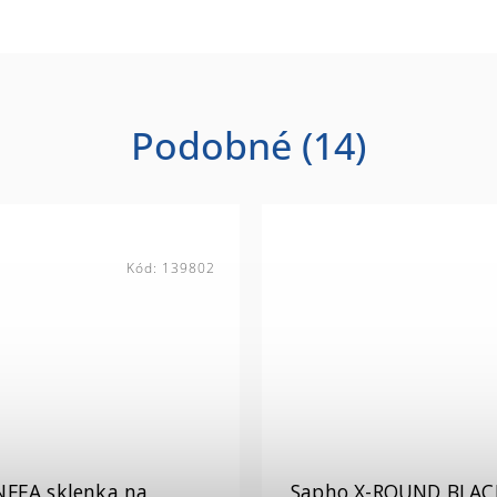
Podobné (14)
Kód:
139802
NFEA sklenka na
Sapho X-ROUND BLAC