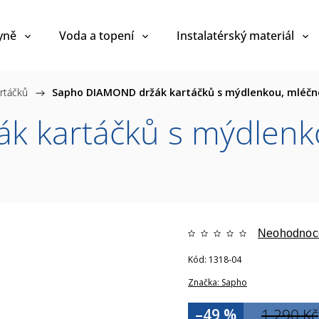
yně
Voda a topení
Instalatérský materiál
rtáčků
/
Sapho DIAMOND držák kartáčků s mýdlenkou, mléčné
 kartáčků s mýdlenko
Neohodnoc
Kód:
1318-04
Značka:
Sapho
–49 %
1 290 Kč