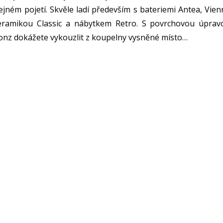
ejném pojetí. Skvěle ladí především s bateriemi Antea, Vien
keramikou Classic a nábytkem Retro. S povrchovou úprav
onz dokážete vykouzlit z koupelny vysněné místo…