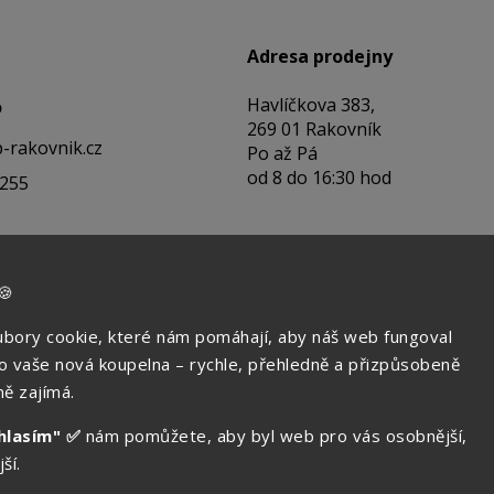
Adresa prodejny
Havlíčkova 383,
o
269 01 Rakovník
-rakovnik.cz
Po až Pá
od 8 do 16:30 hod
 255
🍪
bory cookie, které nám pomáhají, aby náš web fungoval
ko vaše nová koupelna – rychle, přehledně a přizpůsobeně
ě zajímá.
hlasím" ✅
nám pomůžete, aby byl web pro vás osobnější,
ší.