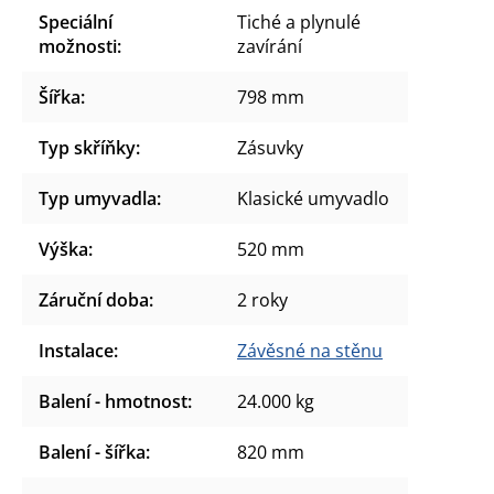
Speciální
Tiché a plynulé
možnosti
:
zavírání
Šířka
:
798 mm
Typ skříňky
:
Zásuvky
Typ umyvadla
:
Klasické umyvadlo
Výška
:
520 mm
Záruční doba
:
2 roky
Instalace
:
Závěsné na stěnu
Balení - hmotnost
:
24.000 kg
Balení - šířka
:
820 mm