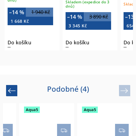
dnů)
Skladem (expedice do 3
Sklade
dnů)
–14 %
1 940 Kč
–14 %
–13
3 890 Kč
1 668 Kč
3 345 Kč
654
Do košíku
Do košíku
Do k
Podobné (4)
Previous
Next
Aqua5
Aqua5