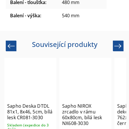
Balení - tloušťka
:
480 mm
Balení - výška
:
540 mm
Související produkty
Previous
Next
Sapho Deska DTDL
Sapho NIROX
Saph
81x1, 8x46, 5cm, bílá
zrcadlo v rámu
dekor
lesk CR081-3030
60x80cm, bílá lesk
762x
NX608-3030
čern
Skladem (expedice do 3