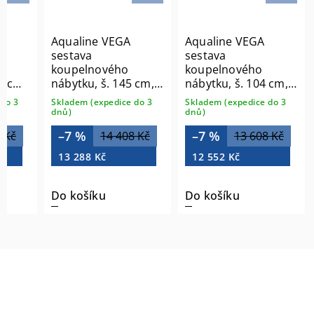
Aqualine VEGA
Aqualine VEGA
sestava
sestava
koupelnového
koupelnového
 5 cm,
nábytku, š. 145 cm,
nábytku, š. 104 cm,
bílá/dub platin
dub platin VG873-03
do 3
Skladem (expedice do 3
Skladem (expedice do 3
VG073-02
dnů)
dnů)
–7 %
–7 %
 Kč
14 408 Kč
13 608 Kč
13 288 Kč
12 552 Kč
Do košíku
Do košíku