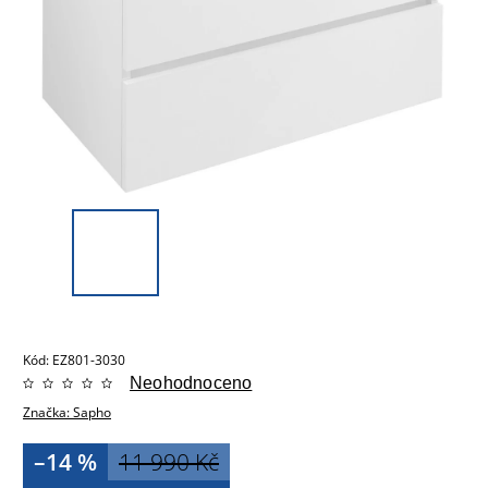
Kód:
EZ801-3030
Neohodnoceno
Značka:
Sapho
–14 %
11 990 Kč