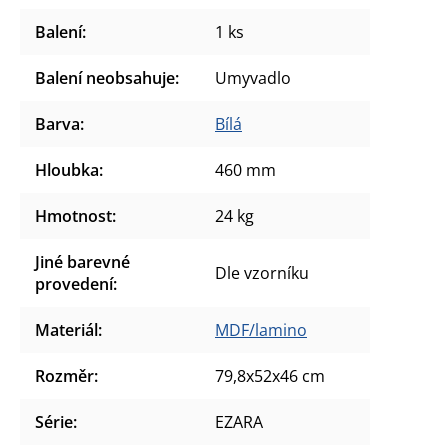
Balení
:
1 ks
Balení neobsahuje
:
Umyvadlo
Barva
:
Bílá
Hloubka
:
460 mm
Hmotnost
:
24 kg
Jiné barevné
Dle vzorníku
provedení
:
Materiál
:
MDF/lamino
Rozměr
:
79,8x52x46 cm
Série
:
EZARA