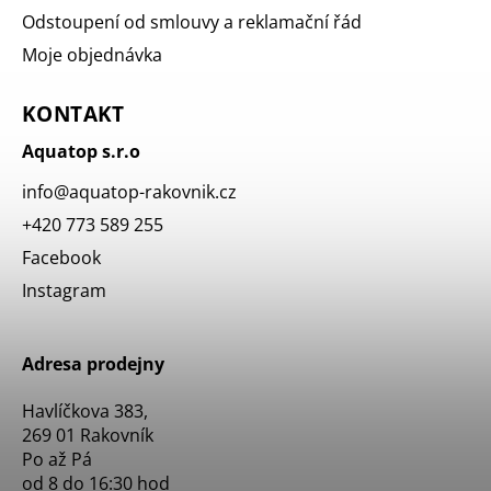
Odstoupení od smlouvy a reklamační řád
Moje objednávka
KONTAKT
Aquatop s.r.o
info
@
aquatop-rakovnik.cz
+420 773 589 255
Facebook
Instagram
Adresa prodejny
Havlíčkova 383,
269 01 Rakovník
Po až Pá
od 8 do 16:30 hod