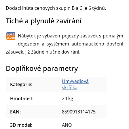
Dodací lhůta cenových skupin B a C je 6 týdnů.
Tiché a plynulé zavírání
Nábytek je vybaven pojezdy zásuvek s pomalým
dojezdem a systémem automatického dovření
zásuvek. Již žádné hlučné dovírání.
Doplňkové parametry
Umyvadlová
Kategorie
:
skříňka
Hmotnost
:
24 kg
EAN
:
8590913114175
3D model
:
ANO