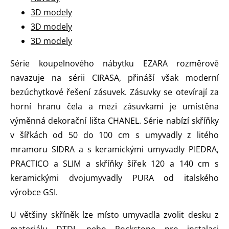
3D modely
3D modely
3D modely
Série koupelnového nábytku EZARA rozměrově
navazuje na sérii CIRASA, přináší však moderní
bezúchytkové řešení zásuvek. Zásuvky se otevírají za
horní hranu čela a mezi zásuvkami je umístěna
výměnná dekorační lišta CHANEL. Série nabízí skříňky
v šířkách od 50 do 100 cm s umyvadly z litého
mramoru SIDRA a s keramickými umyvadly PIEDRA,
PRACTICO a SLIM a skříňky šířek 120 a 140 cm s
keramickými dvojumyvadly PURA od italského
výrobce GSI.
U většiny skříněk lze místo umyvadla zvolit desku z
materiálu DTDL nebo Rockstone pro instalaci