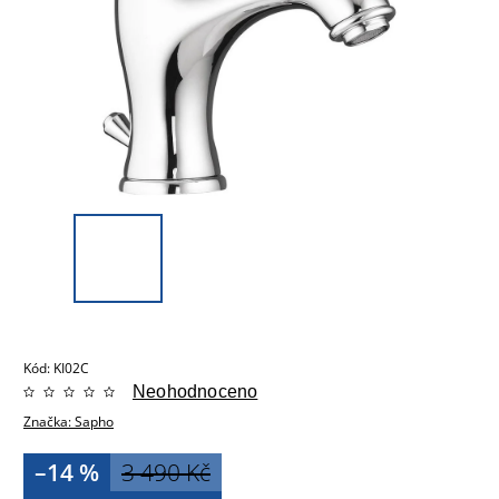
Kód:
KI02C
Neohodnoceno
Značka:
Sapho
–14 %
3 490 Kč