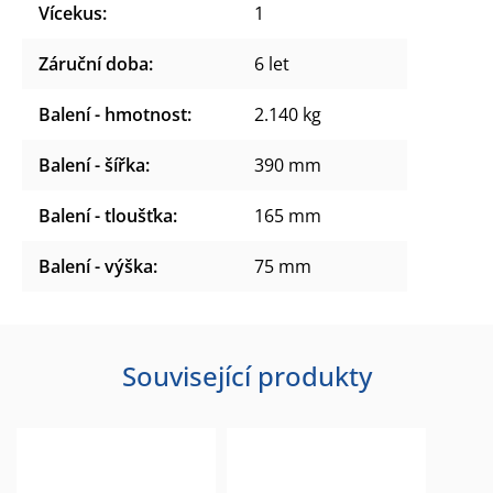
Vícekus
:
1
Záruční doba
:
6 let
Balení - hmotnost
:
2.140 kg
Balení - šířka
:
390 mm
Balení - tloušťka
:
165 mm
Balení - výška
:
75 mm
Související produkty