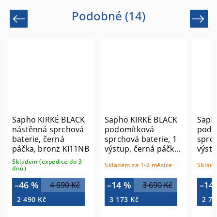
Podobné (14)
Previous
Next
Sapho KIRKÉ BLACK
Sapho KIRKÉ BLACK
Saph
nástěnná sprchová
podomítková
podo
baterie, černá
sprchová baterie, 1
sprch
páčka, bronz KI11NB
výstup, černá páčka,
výstu
bronz KI41NB
chro
Skladem (expedice do 3
Skladem za 1-2 měsíce
Sklade
dnů)
–46 %
–14 %
–14
4 690 Kč
3 690 Kč
2 490 Kč
3 173 Kč
2 74