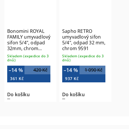
Bonomini ROYAL
Sapho RETRO
FAMILY umyvadlový
umyvadlový sifon
sifon 5/4", odpad
5/4", odpad 32 mm,
32mm, chrom
chrom 9591
0220EC20K7
Skladem (expedice do 3
Skladem (expedice do 3
dnů)
dnů)
–14 %
–14 %
420 Kč
1 090 Kč
361 Kč
937 Kč
Do košíku
Do košíku