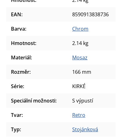
EAN
:
8590913838736
Barva
:
Chrom
Hmotnost
:
2.14 kg
Materiál
:
Mosaz
Rozměr
:
166 mm
Série
:
KIRKÉ
Speciální možnosti
:
S výpustí
Tvar
:
Retro
Typ
:
Stojánková