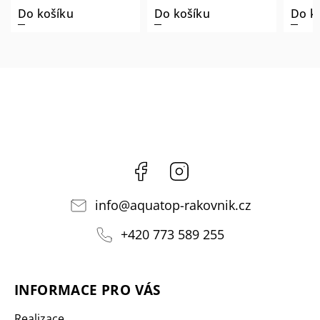
Do košíku
Do košíku
Do k
Facebook
Instagram
info
@
aquatop-rakovnik.cz
+420 773 589 255
INFORMACE PRO VÁS
Realizace