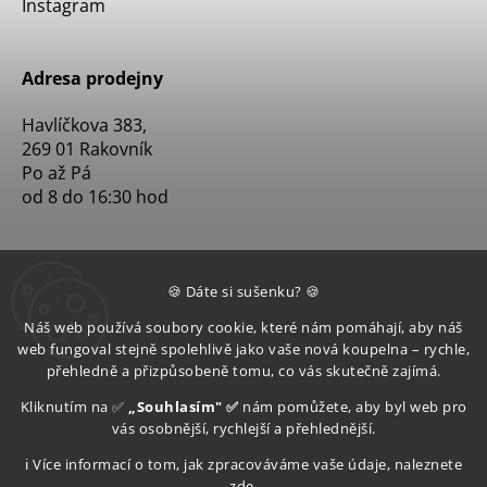
Instagram
Adresa prodejny
Havlíčkova 383,
269 01 Rakovník
Po až Pá
od 8 do 16:30 hod
🍪 Dáte si sušenku? 🍪
Náš web používá soubory cookie, které nám pomáhají, aby náš
web fungoval stejně spolehlivě jako vaše nová koupelna – rychle,
přehledně a přizpůsobeně tomu, co vás skutečně zajímá.
Kliknutím na ✅
„Souhlasím" ✅
nám pomůžete, aby byl web pro
vás osobnější, rychlejší a přehlednější.
ℹ️ Více informací o tom, jak zpracováváme vaše údaje, naleznete
zde
.