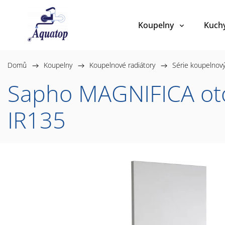
Koupelny
Kuch
Domů
/
Koupelny
/
Koupelnové radiátory
/
Série koupelnový
Sapho MAGNIFICA oto
IR135