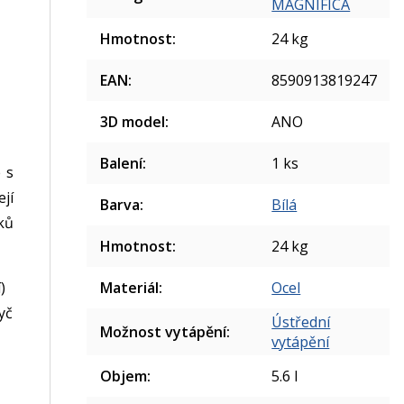
MAGNIFICA
Hmotnost
:
24 kg
EAN
:
8590913819247
3D model
:
ANO
Balení
:
1 ks
 s
ejí
Barva
:
Bílá
ků
Hmotnost
:
24 kg
Materiál
:
Ocel
)
yč
Ústřední
Možnost vytápění
:
vytápění
Objem
:
5.6 l