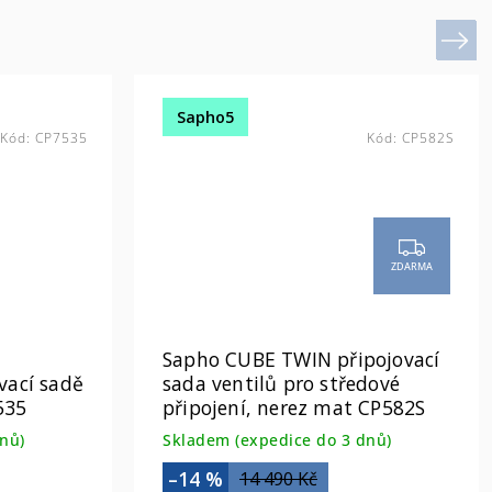
Next
Sapho5
Kód:
CP7535
Kód:
CP582S
ZDARMA
Sapho CUBE TWIN připojovací
vací sadě
sada ventilů pro středové
535
připojení, nerez mat CP582S
nů)
Skladem (expedice do 3 dnů)
–14 %
14 490 Kč