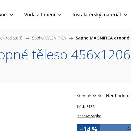
yně
Voda a topení
Instalatérský materiál
ch radiátorů
/
Sapho MAGNIFICA
/
Sapho MAGNIFICA otopné t
pné těleso 456x1206 
Neohodnoc
Kód:
IR135
Značka:
Sapho
–14 %
1