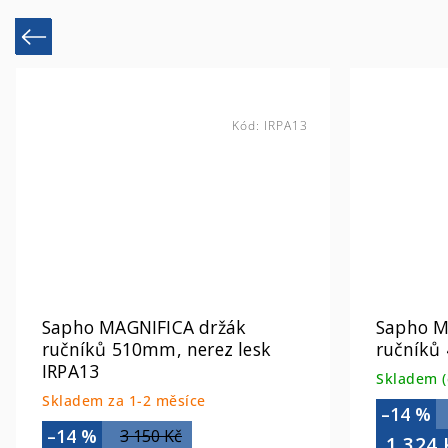
Previous
Kód:
IRPA13
Sapho MAGNIFICA držák
Sapho M
ručníků 510mm, nerez lesk
ručníků
IRPA13
Skladem (
Skladem za 1-2 měsíce
–14 %
–14 %
3 150 Kč
1 324 