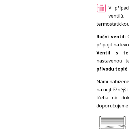
V případ
ventilů
termostatickou 
Ruční ventil:
O
připojit na lev
Ventil s ter
nastavenou t
přívodu tepl
Námi nabízené 
na nejběžnější
třeba nic do
doporučujeme p