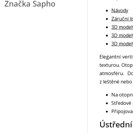
Značka
Sapho
Návody
Záruční li
3D model
3D model
3D model
Elegantní vert
texturou. Otopn
atmosféru. D
z leštěné nebo
Na otopné
Středové 
Připojova
Ústřední