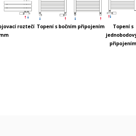
ojovací roztečí
Topení s bočním připojením
Topení s
 mm
jednobodov
připojení