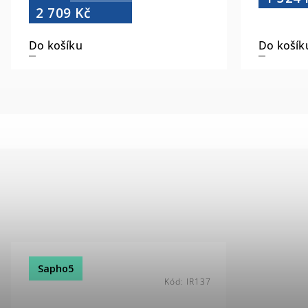
2 709 Kč
Do košíku
Do košík
Sapho5
Kód:
IR137