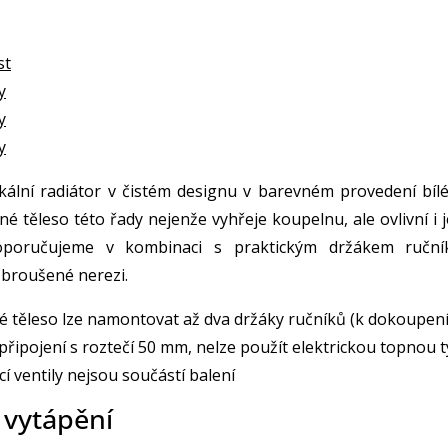
st
y
y
y
ikální radiátor v čistém designu v barevném provedení bílé
é těleso této řady nejenže vyhřeje koupelnu, ale ovlivní i j
oporučujeme v kombinaci s praktickým držákem ruční
 broušené nerezi.
 těleso lze namontovat až dva držáky ručníků (k dokoupení
připojení s roztečí 50 mm, nelze použít elektrickou topnou t
cí ventily nejsou součástí balení
 vytápění