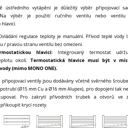
ě ústředního vytápění je důležitý výběr připojovací sa
. Na výběr je použití ručního ventilu nebo ventilu
hlavicí.
vládání regulace teploty je manuální. Přívod teplé vody l
ou / pravou stranu ventilu bez omezení.
mostatickou hlavicí:
Integrovaný termostat udržu
eplotu okolí.
Termostatická hlavice musí být v mís
é vody (mimo MONO ONE).
připojovací ventily jsou dodávány včetně svěrného šroube
 potrubí (Ø15 mm Cu a Ø16 mm Alupex), pro dopojení tak ne
kupovat. Pro zakrytí přívodních trubek a otvorů ve z
řikoupit krycí rozety.