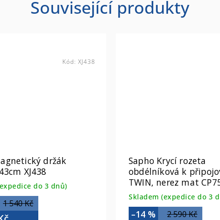
Související produkty
Kód:
XJ438
agnetický držák
Sapho Krycí rozeta
 43cm XJ438
obdélníková k připojo
TWIN, nerez mat CP7
expedice do 3 dnů)
Skladem (expedice do 3 d
1 540 Kč
–14 %
2 590 Kč
Kč