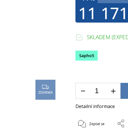
11 171
SKLADEM (EXPED
Sapho5
ZDARMA
Detailní informace
Zeptat se