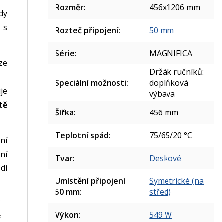
Rozměr
:
456x1206 mm
dy
 s
Rozteč připojení
:
50 mm
Série
:
MAGNIFICA
ze
Držák ručníků:
Speciální možnosti
:
doplňková
je
výbava
tě
Šířka
:
456 mm
Teplotní spád
:
75/65/20 °C
ní
ní
Tvar
:
Deskové
di
Umístění připojení
Symetrické (na
50 mm
:
střed)
Výkon
:
549 W