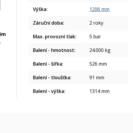
Výška
:
1206 mm
Záruční doba
:
2 roky
ým
Max. provozní tlak
:
5 bar
m
Balení - hmotnost
:
24.000 kg
Balení - šířka
:
526 mm
Balení - tloušťka
:
91 mm
Balení - výška
:
1314 mm