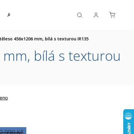
Akce a výprodej
Návrh koupelny
Reference
ěleso 456x1206 mm, bílá s texturou IR135
mm, bílá s texturou
eno
2 990 Kč