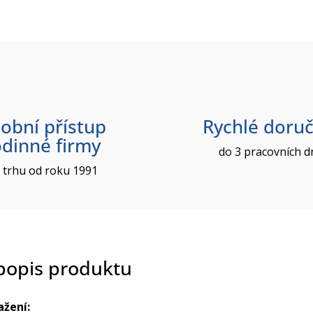
obní přístup
Rychlé doruč
odinné firmy
do 3 pracovních d
 trhu od roku 1991
 popis produktu
ažení: