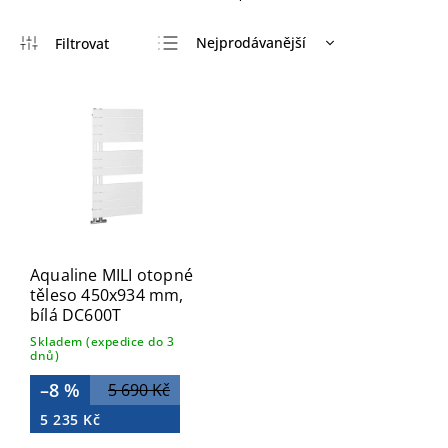
Nejprodávanější
Nejlevnější
Nejdražší
Abecedně
Aqualine MILI otopné
těleso 450x934 mm,
bílá DC600T
Skladem (expedice do 3
dnů)
–8 %
5 690 Kč
5 235 Kč