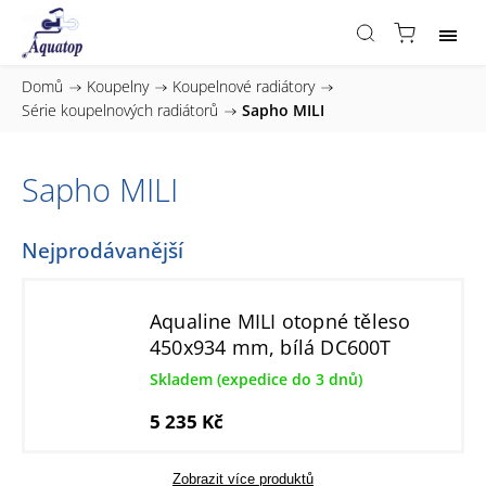
Domů
/
Koupelny
/
Koupelnové radiátory
/
Série koupelnových radiátorů
/
Sapho MILI
Sapho MILI
Nejprodávanější
Aqualine MILI otopné těleso
450x934 mm, bílá DC600T
Skladem (expedice do 3 dnů)
5 235 Kč
Zobrazit více produktů