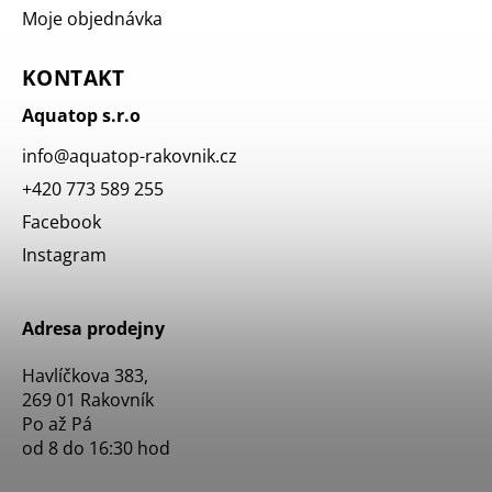
Moje objednávka
KONTAKT
Aquatop s.r.o
info
@
aquatop-rakovnik.cz
+420 773 589 255
Facebook
Instagram
Adresa prodejny
Havlíčkova 383,
269 01 Rakovník
Po až Pá
od 8 do 16:30 hod