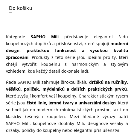
Do košíku
Kategorie
SAPHO Mili
představuje elegantní řadu
koupelnových doplňků a příslušenství, které spojují
moderní
design, praktickou funkčnost a vysokou kvalitu
zpracování
. Produkty z této série jsou ideální pro ty, kteří
chtějí vytvořit koupelnu s harmonickým a stylovým
vzhledem, kde každý detail dokonale ladí.
Řada SAPHO Mili zahrnuje širokou škálu
držáků na ručníky,
věšáků, poliček, mýdelníků a dalších praktických prvků
,
které zvyšují komfort vaší koupelny. Charakteristickým rysem
série jsou
čisté linie, jemné tvary a univerzální design
, který
se hodí jak do moderních minimalistických prostor, tak i do
klasicky řešených koupelen. Mezi hledané výrazy patří
SAPHO Mili, koupelnové doplňky Mili, designové věšáky a
držáky, poličky do koupelny nebo elegantní příslušenství.