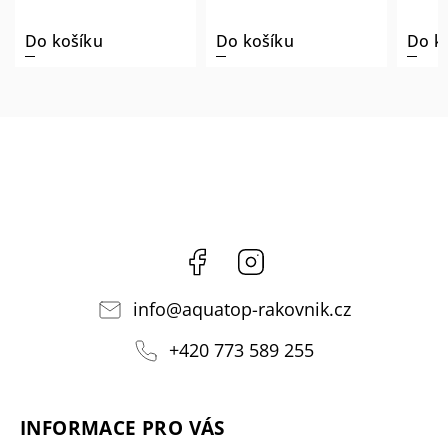
Do košíku
Do košíku
Do k
Facebook
Instagram
info
@
aquatop-rakovnik.cz
+420 773 589 255
INFORMACE PRO VÁS