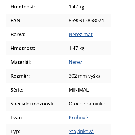
Hmotnost
:
1.47 kg
EAN
:
8590913858024
Barva
:
Nerez mat
Hmotnost
:
1.47 kg
Materiál
:
Nerez
Rozměr
:
302 mm výška
Série
:
MINIMAL
Speciální možnosti
:
Otočné ramínko
Tvar
:
Kruhové
Typ
:
Stojánková