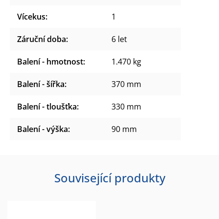
Vícekus
:
1
Záruční doba
:
6 let
Balení - hmotnost
:
1.470 kg
Balení - šířka
:
370 mm
Balení - tloušťka
:
330 mm
Balení - výška
:
90 mm
Související produkty