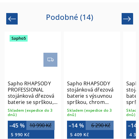
Podobné (14)
Previous
Next
Sapho5
Sapho RHAPSODY
Sapho RHAPSODY
Saph
PROFESSIONAL
stojánková dřezová
stoj
stojánková dřezová
baterie s výsuvnou
bater
baterie se sprškou,
sprškou, chrom
spršk
chrom 5547
5550
mm, 
Skladem (expedice do 3
Skladem (expedice do 3
Sklade
dnů)
dnů)
dnů)
–45 %
–14 %
–14
10 990 Kč
6 290 Kč
5 990 Kč
5 409 Kč
4 37