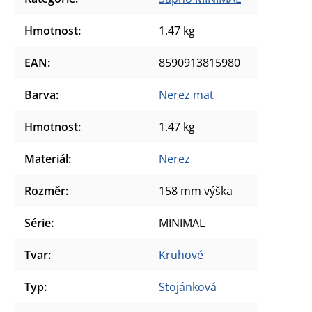
Hmotnost
:
1.47 kg
EAN
:
8590913815980
Barva
:
Nerez mat
Hmotnost
:
1.47 kg
Materiál
:
Nerez
Rozměr
:
158 mm výška
Série
:
MINIMAL
Tvar
:
Kruhové
Typ
:
Stojánková