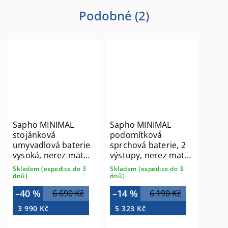
Podobné (2)
Sapho MINIMAL
Sapho MINIMAL
stojánková
podomítková
umyvadlová baterie
sprchová baterie, 2
vysoká, nerez mat
výstupy, nerez mat
MI202
MI042
Skladem (expedice do 3
Skladem (expedice do 3
dnů)
dnů)
–40 %
–14 %
6 690 Kč
6 190 Kč
3 990 Kč
5 323 Kč