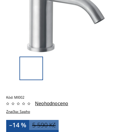
Kód:
MI002
Neohodnoceno
Značka:
Sapho
–14 %
5 590 Kč