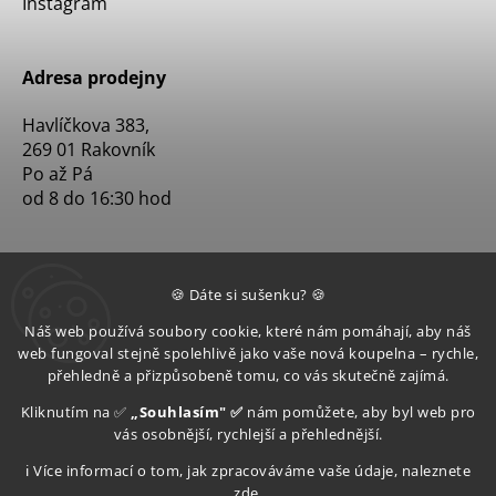
Instagram
Adresa prodejny
Havlíčkova 383,
269 01 Rakovník
Po až Pá
od 8 do 16:30 hod
🍪 Dáte si sušenku? 🍪
Náš web používá soubory cookie, které nám pomáhají, aby náš
web fungoval stejně spolehlivě jako vaše nová koupelna – rychle,
přehledně a přizpůsobeně tomu, co vás skutečně zajímá.
Kliknutím na ✅
„Souhlasím" ✅
nám pomůžete, aby byl web pro
vás osobnější, rychlejší a přehlednější.
ℹ️ Více informací o tom, jak zpracováváme vaše údaje, naleznete
zde
.