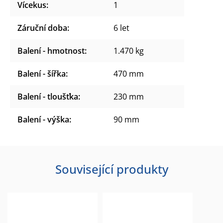
Vícekus
:
1
Záruční doba
:
6 let
Balení - hmotnost
:
1.470 kg
Balení - šířka
:
470 mm
Balení - tloušťka
:
230 mm
Balení - výška
:
90 mm
Související produkty