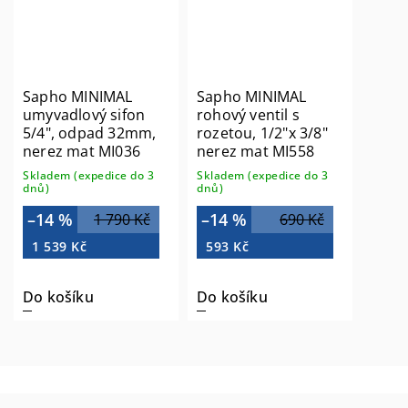
Sapho MINIMAL
Sapho MINIMAL
umyvadlový sifon
rohový ventil s
5/4", odpad 32mm,
rozetou, 1/2"x 3/8"
nerez mat MI036
nerez mat MI558
Skladem (expedice do 3
Skladem (expedice do 3
dnů)
dnů)
–14 %
–14 %
1 790 Kč
690 Kč
1 539 Kč
593 Kč
Do košíku
Do košíku