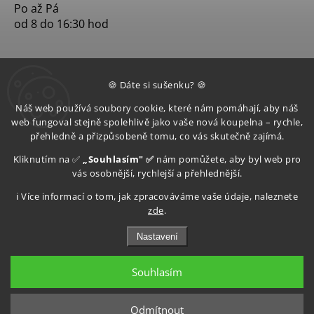
Po až Pá
od 8 do 16:30 hod
🍪 Dáte si sušenku? 🍪
Náš web používá soubory cookie, které nám pomáhají, aby náš
web fungoval stejně spolehlivě jako vaše nová koupelna – rychle,
přehledně a přizpůsobeně tomu, co vás skutečně zajímá.
Kliknutím na ✅
„Souhlasím" ✅
nám pomůžete, aby byl web pro
vás osobnější, rychlejší a přehlednější.
ℹ️ Více informací o tom, jak zpracováváme vaše údaje, naleznete
zde
.
Nastavení
Souhlasím
Copyright 2026
Aquatop s.r.o
. Všechna práva vyhrazena.
Upravit nastavení cookies
Odmítnout