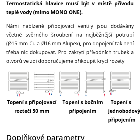
Termostatická hlavice musí být v místě přívodu
teplé vody (mimo MONO ONE).
Námi nabízené připojovací ventily jsou dodávány
včetně svěrného šroubení na nejběžnější potrubí
(Ø15 mm Cu a Ø16 mm Alupex), pro dopojení tak není
třeba nic dokupovat. Pro zakrytí přívodních trubek a
otvorů ve zdi doporučujeme přikoupit krycí rozety.
Topení s připojovací
Topení s bočním
Topení s
roztečí 50 mm
připojením
jednobodov
připojením
Doplňkové parametry