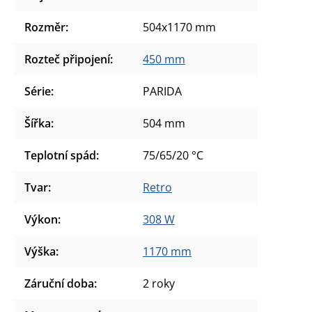
Rozměr
:
504x1170 mm
Rozteč připojení
:
450 mm
Série
:
PARIDA
Šířka
:
504 mm
Teplotní spád
:
75/65/20 °C
Tvar
:
Retro
Výkon
:
308 W
Výška
:
1170 mm
Záruční doba
:
2 roky