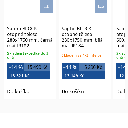
Sapho BLOCK
Sapho BLOCK
Sapho
otopné těleso
otopné těleso
otopné
280x1750 mm, černá
280x1750 mm, bílá
600x16
mat IR182
mat IR184
mat IR
Skladem (expedice do 3
Skladem 
Skladem za 1-2 měsíce
dnů)
dnů)
–14 %
–14 %
–14 
15 490 Kč
15 290 Kč
13 321 Kč
13 149 Kč
12 03
Do košíku
Do košíku
Do koš