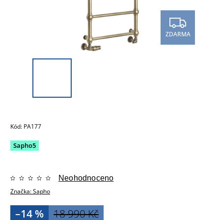
ZDARMA
Kód:
PA177
Sapho5
Neohodnoceno
Značka:
Sapho
–14 %
18 990 Kč