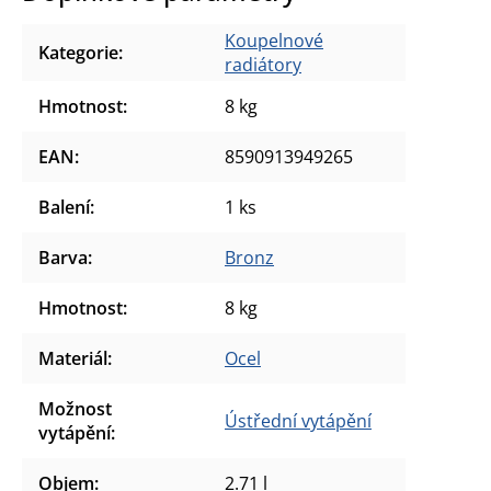
Koupelnové
Kategorie
:
radiátory
Hmotnost
:
8 kg
EAN
:
8590913949265
Balení
:
1 ks
Barva
:
Bronz
Hmotnost
:
8 kg
Materiál
:
Ocel
Možnost
Ústřední vytápění
vytápění
:
Objem
:
2.71 l