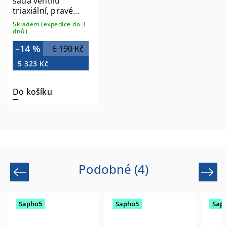
sada ventilů
triaxiální, pravé
provedení, bronz
Skladem (expedice do 3
TM1248
dnů)
–14 %
6 190 Kč
5 323 Kč
Do košíku
Podobné (4)
Previous
Next
Sapho5
Sapho5
Sapho