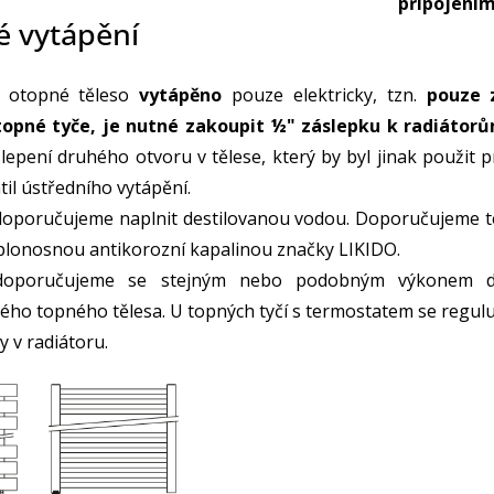
připojení
ké vytápění
e otopné těleso
vytápěno
pouze elektricky, tzn.
pouze 
opné tyče, je nutné zakoupit ½" záslepku k radiátor
slepení druhého otvoru v tělese, který by byl jinak použit 
til ústředního vytápění.
doporučujeme naplnit destilovanou vodou. Doporučujeme t
lonosnou antikorozní kapalinou značky LIKIDO.
doporučujeme se stejným nebo podobným výkonem d
ného topného tělesa. U topných tyčí s termostatem se regulu
y v radiátoru.