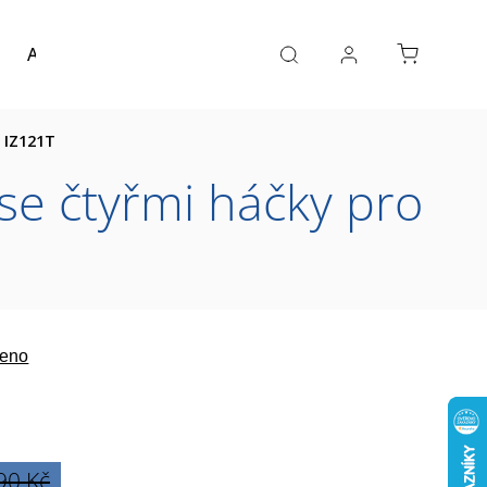
Akce a výprodej
Návrh koupelny
Reference
 IZ121T
e čtyřmi háčky pro
eno
90 Kč