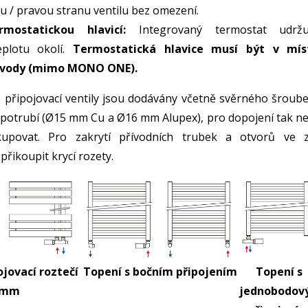
ou / pravou stranu ventilu bez omezení.
mostatickou hlavicí:
Integrovaný termostat udržu
eplotu okolí.
Termostatická hlavice musí být v mís
é vody (mimo MONO ONE).
připojovací ventily jsou dodávány včetně svěrného šroube
 potrubí (Ø15 mm Cu a Ø16 mm Alupex), pro dopojení tak ne
kupovat. Pro zakrytí přívodních trubek a otvorů ve z
řikoupit krycí rozety.
ojovací roztečí
Topení s bočním připojením
Topení s
 mm
jednobodov