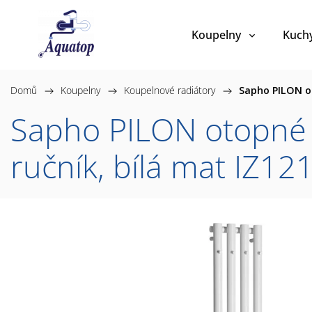
Koupelny
Kuch
Domů
/
Koupelny
/
Koupelnové radiátory
/
Sapho PILON ot
Sapho PILON otopné 
ručník, bílá mat IZ12