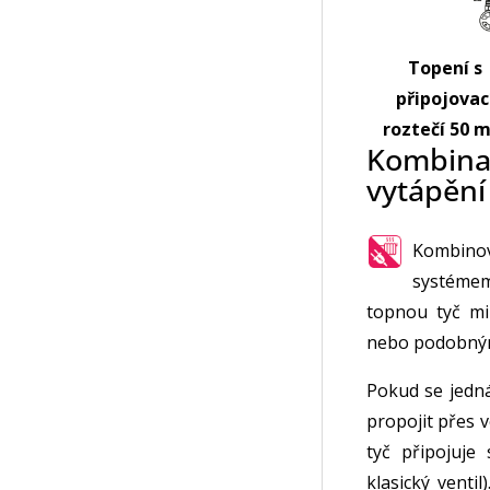
Topení s
připojovac
roztečí 50 
Kombinac
vytápění
Kombino
systémem
topnou tyč m
nebo podobným
Pokud se jedná
propojit přes 
tyč připojuje
klasický venti