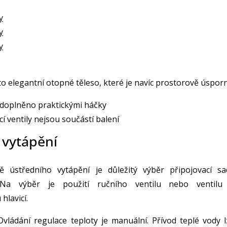
y
y
y
to elegantní otopné těleso, které je navíc prostorově úsporn
 doplněno praktickými háčky
cí ventily nejsou součástí balení
 vytápění
ě ústředního vytápění je důležitý výběr připojovací sa
. Na výběr je použití ručního ventilu nebo ventilu
hlavicí.
vládání regulace teploty je manuální. Přívod teplé vody l