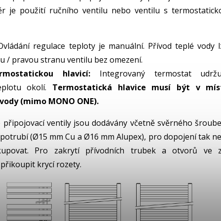
ěr je použití ručního ventilu nebo ventilu s termostatick
vládání regulace teploty je manuální. Přívod teplé vody l
ou / pravou stranu ventilu bez omezení.
mostatickou hlavicí:
Integrovaný termostat udržu
eplotu okolí.
Termostatická hlavice musí být v mís
é vody (mimo MONO ONE).
připojovací ventily jsou dodávány včetně svěrného šroube
 potrubí (Ø15 mm Cu a Ø16 mm Alupex), pro dopojení tak ne
kupovat. Pro zakrytí přívodních trubek a otvorů ve z
řikoupit krycí rozety.