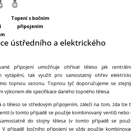
Topení s bočním
í
připojením
mm
e ústředního a elektrického
vané připojení umožňuje ohřívat těleso jak centráln
 vytápění, tak využít pro samostatný ohřev elektrick
imo topnou sezonu. Topnou tyč doporučujeme se stejn
 výkonem dle specifikace daného topného tělesa.
 o těleso se středovým připojením, záleží na tom, zda lze t
ventil (v tomto případě se použije kombinovaný ventil) nebo
 samostatně do stojny tělesa (v tomto případě se použi
l). V případě bočního připojení se vždy použije kombinova