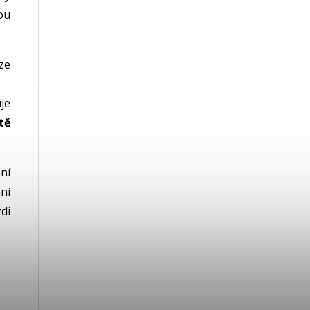
ou
ze
je
tě
ní
ní
di