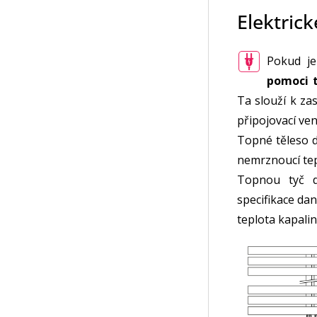
Elektric
Pokud j
pomoci t
Ta slouží k za
připojovací ven
Topné těleso 
nemrznoucí tep
Topnou tyč 
specifikace da
teplota kapalin