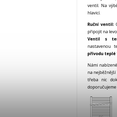
ventil. Na výb
hlavicí.
Ruční ventil:
O
připojit na lev
Ventil s ter
nastavenou t
přívodu tepl
Námi nabízené 
na nejběžnější
třeba nic do
doporučujeme p