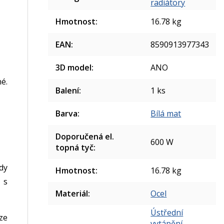
radiátory
Hmotnost
:
16.78 kg
EAN
:
8590913977343
3D model
:
ANO
é.
Balení
:
1 ks
Barva
:
Bílá mat
Doporučená el.
600 W
topná tyč
:
dy
Hmotnost
:
16.78 kg
 s
Materiál
:
Ocel
Ústřední
ze
vytápění
,