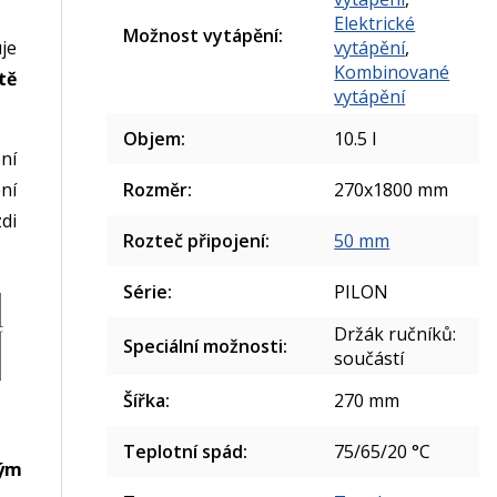
Elektrické
Možnost vytápění
:
je
vytápění
,
Kombinované
tě
vytápění
Objem
:
10.5 l
ní
ní
Rozměr
:
270x1800 mm
di
Rozteč připojení
:
50 mm
Série
:
PILON
Držák ručníků:
Speciální možnosti
:
součástí
Šířka
:
270 mm
Teplotní spád
:
75/65/20 °C
ým