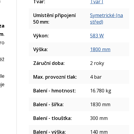
m
Tvar
:
Tvar I
Umístění připojení
Symetrické (na
50 mm
:
střed)
za
ům
.
Výkon
:
583 W
pro
Výška
:
1800 mm
éž
Záruční doba
:
2 roky
le
Max. provozní tlak
:
4 bar
je
Balení - hmotnost
:
16.780 kg
Balení - šířka
:
1830 mm
Balení - tloušťka
:
300 mm
Balení - výška
:
140 mm