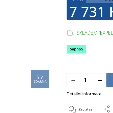
7 731 
SKLADEM (EXPED
Sapho5
ZDARMA
Detailní informace
Zeptat se