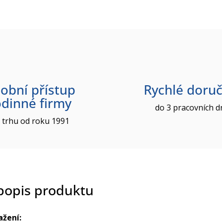
obní přístup
Rychlé doruč
odinné firmy
do 3 pracovních d
 trhu od roku 1991
 popis produktu
ažení: