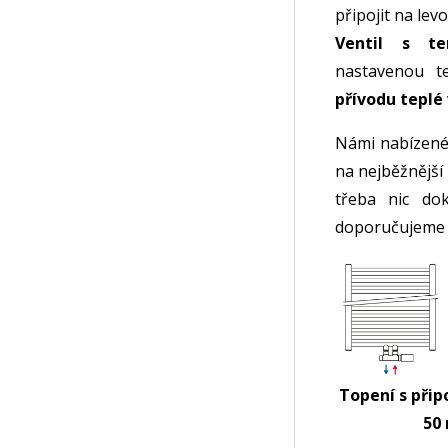
připojit na lev
Ventil s ter
nastavenou t
přívodu tepl
Námi nabízené 
na nejběžnější
třeba nic do
doporučujeme p
Topení s přip
50