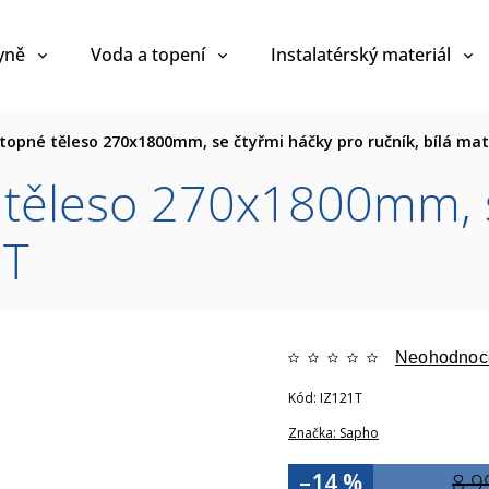
yně
Voda a topení
Instalatérský materiál
opné těleso 270x1800mm, se čtyřmi háčky pro ručník, bílá mat
těleso 270x1800mm, s
1T
Neohodnoc
Kód:
IZ121T
Značka:
Sapho
–14 %
8 9