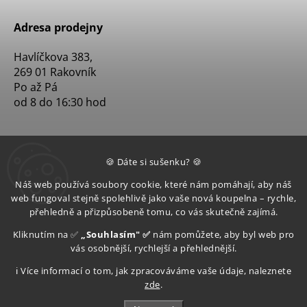
Adresa prodejny
Havlíčkova 383,
269 01 Rakovník
Po až Pá
od 8 do 16:30 hod
🍪 Dáte si sušenku? 🍪
Náš web používá soubory cookie, které nám pomáhají, aby náš
web fungoval stejně spolehlivě jako vaše nová koupelna – rychle,
přehledně a přizpůsobeně tomu, co vás skutečně zajímá.
Kliknutím na ✅
„Souhlasím" ✅
nám pomůžete, aby byl web pro
vás osobnější, rychlejší a přehlednější.
ℹ️ Více informací o tom, jak zpracováváme vaše údaje, naleznete
zde
.