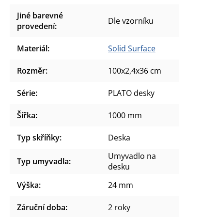
Jiné barevné
Dle vzorníku
provedení
:
Materiál
:
Solid Surface
Rozměr
:
100x2,4x36 cm
Série
:
PLATO desky
Šířka
:
1000 mm
Typ skříňky
:
Deska
Umyvadlo na
Typ umyvadla
:
desku
Výška
:
24 mm
Záruční doba
:
2 roky