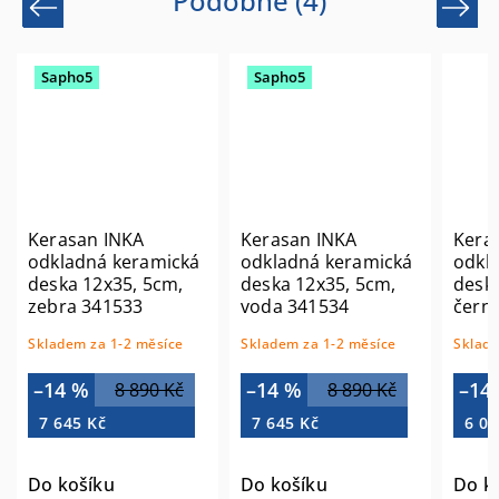
Podobné (4)
Previous
Next
Sapho5
Sapho5
Kerasan INKA
Kerasan INKA
Keras
odkladná keramická
odkladná keramická
odkla
deska 12x35, 5cm,
deska 12x35, 5cm,
deska
zebra 341533
voda 341534
černá
Skladem za 1-2 měsíce
Skladem za 1-2 měsíce
Skladem
–14 %
–14 %
–14 
8 890 Kč
8 890 Kč
7 645 Kč
7 645 Kč
6 011
Do košíku
Do košíku
Do ko