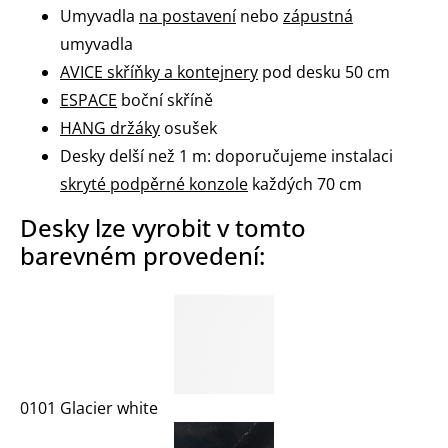
Umyvadla
na postavení
nebo
zápustná
umyvadla
AVICE skříňky a kontejnery
pod desku 50 cm
ESPACE
boční skříně
HANG držáky
osušek
Desky delší než 1 m: doporučujeme instalaci
skryté podpěrné konzole
každých 70 cm
Desky lze vyrobit v tomto
barevném provedení:
0101 Glacier white