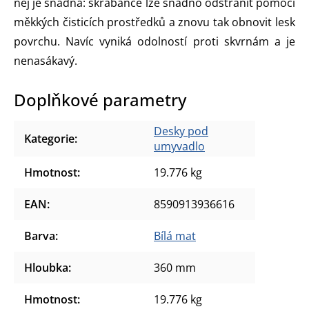
něj je snadná: škrábance lze snadno odstranit pomocí
měkkých čisticích prostředků a znovu tak obnovit lesk
povrchu. Navíc vyniká odolností proti skvrnám a je
nenasákavý.
Doplňkové parametry
Desky pod
Kategorie
:
umyvadlo
Hmotnost
:
19.776 kg
EAN
:
8590913936616
Barva
:
Bílá mat
Hloubka
:
360 mm
Hmotnost
:
19.776 kg