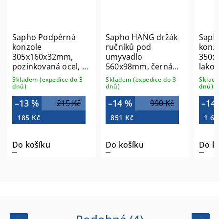
apho Podpěrná
Sapho HANG držák
Sapho Po
onzole
ručníků pod
konzole
05x160x32mm,
umyvadlo
350x150x
zinkovaná ocel, 1
560x98mm, černá
lakovaná o
 30386
mat HG560
mat, 1 ks 
ladem (expedice do 3
Skladem (expedice do 3
Skladem (exp
ů)
dnů)
dnů)
13 %
–14 %
–14 %
215 Kč
990 Kč
185 Kč
851 Kč
1 625 Kč
o košíku
Do košíku
Do košíku