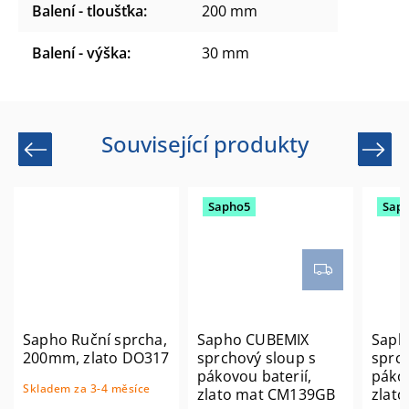
Balení - tloušťka
:
200 mm
Balení - výška
:
30 mm
Související produkty
Previous
Next
Sapho5
Sap
Sapho Ruční sprcha,
Sapho CUBEMIX
Saph
200mm, zlato DO317
sprchový sloup s
sprch
pákovou baterií,
pákov
Skladem za 3-4 měsíce
zlato mat CM139GB
zlat