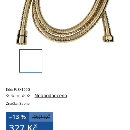
Kód:
FLEX150G
Neohodnoceno
Značka:
Sapho
–13 %
380 Kč
327 Kč