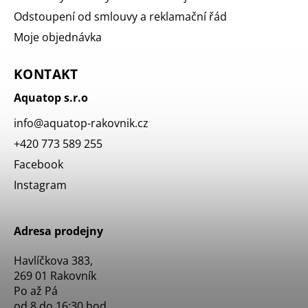
Odstoupení od smlouvy a reklamační řád
Moje objednávka
KONTAKT
Aquatop s.r.o
info
@
aquatop-rakovnik.cz
+420 773 589 255
Facebook
Instagram
Adresa prodejny
Havlíčkova 383,
269 01 Rakovník
Po až Pá
od 8 do 16:30 hod