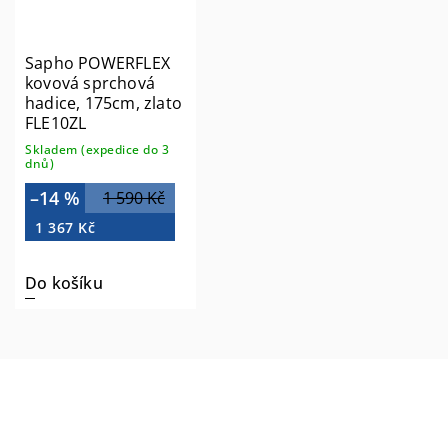
Sapho POWERFLEX
kovová sprchová
hadice, 175cm, zlato
FLE10ZL
Skladem (expedice do 3
dnů)
–14 %
1 590 Kč
1 367 Kč
Do košíku