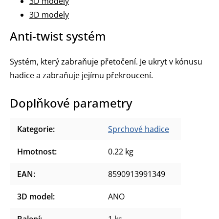
3D modely
3D modely
Anti-twist systém
Systém, který zabraňuje přetočení. Je ukryt v kónusu
hadice a zabraňuje jejímu překroucení.
Doplňkové parametry
Kategorie
:
Sprchové hadice
Hmotnost
:
0.22 kg
EAN
:
8590913991349
3D model
:
ANO
Balení
:
1 ks