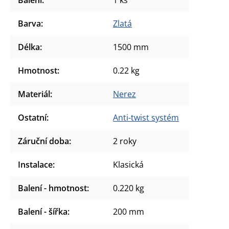
Barva
:
Zlatá
Délka
:
1500 mm
Hmotnost
:
0.22 kg
Materiál
:
Nerez
Ostatní
:
Anti-twist systém
Záruční doba
:
2 roky
Instalace
:
Klasická
Balení - hmotnost
:
0.220 kg
Balení - šířka
:
200 mm