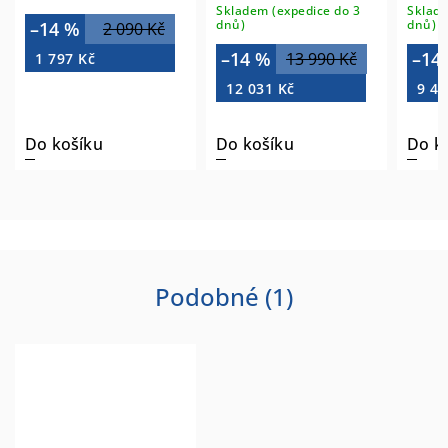
Skladem (expedice do 3
Sklade
dnů)
dnů)
–14 %
2 090 Kč
–14 %
–14
13 990 Kč
1 797 Kč
12 031 Kč
9 45
Do košíku
Do košíku
Do k
Podobné (1)