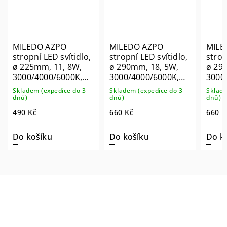
MILEDO AZPO
MILEDO AZPO
MILE
stropní LED svítidlo,
stropní LED svítidlo,
strop
ø 225mm, 11, 8W,
ø 290mm, 18, 5W,
ø 29
3000/4000/6000K,
3000/4000/6000K,
3000
IP54, bílá 31512
IP54, černá mat
IP54,
Skladem (expedice do 3
Skladem (expedice do 3
Sklade
31515
dnů)
dnů)
dnů)
490 Kč
660 Kč
660 K
Do košíku
Do košíku
Do k