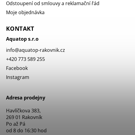
Odstoupení od smlouvy a reklamační řád
Moje objednávka
KONTAKT
Aquatop s.r.o
info
@
aquatop-rakovnik.cz
+420 773 589 255
Facebook
Instagram
Adresa prodejny
Havlíčkova 383,
269 01 Rakovník
Po až Pá
od 8 do 16:30 hod