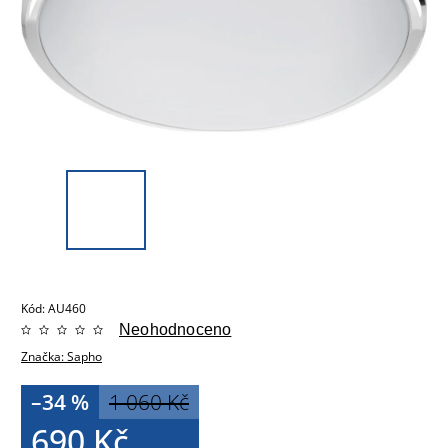
Kód:
AU460
Neohodnoceno
Značka:
Sapho
–34 %
1 060 Kč
690 Kč