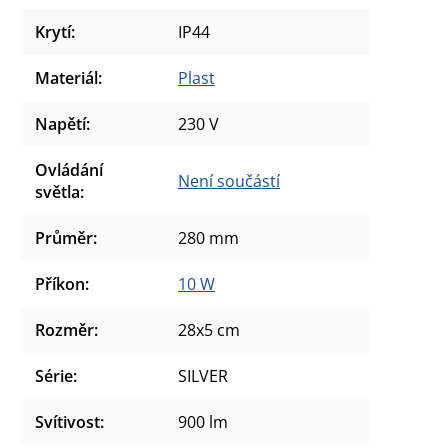
Krytí
:
IP44
Materiál
:
Plast
Napětí
:
230 V
Ovládání
Není součástí
světla
:
Průměr
:
280 mm
Příkon
:
10 W
Rozměr
:
28x5 cm
Série
:
SILVER
Svítivost
:
900 lm