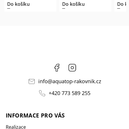
Do košíku
Do košíku
Do k
Facebook
Instagram
info
@
aquatop-rakovnik.cz
+420 773 589 255
INFORMACE PRO VÁS
Realizace