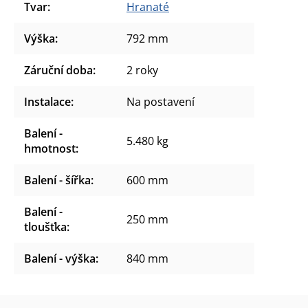
Tvar
:
Hranaté
Výška
:
792 mm
Záruční doba
:
2 roky
Instalace
:
Na postavení
Balení -
5.480 kg
hmotnost
:
Balení - šířka
:
600 mm
Balení -
250 mm
tloušťka
:
Balení - výška
:
840 mm