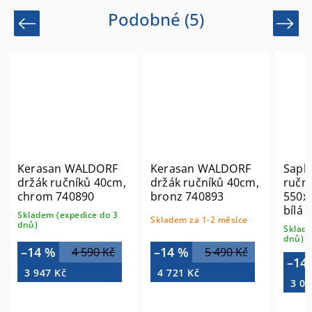
Podobné (5)
Previous
Next
Kerasan WALDORF
Kerasan WALDORF
Saph
držák ručníků 40cm,
držák ručníků 40cm,
ruční
chrom 740890
bronz 740893
550x
bílá 
Skladem (expedice do 3
Skladem za 1-2 měsíce
dnů)
Sklade
dnů)
–14 %
–14 %
4 590 Kč
5 490 Kč
–14
3 947 Kč
4 721 Kč
3 00