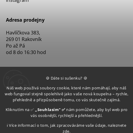
Adresa prodejny
Havlíčkova 383,
269 01 Rakovník
Po až Pá
od 8 do 16:30 hod
🍪 Dáte si sušenku? 🍪
Náš web používá soubory cookie, které nám pomáhají, aby náš
web fungoval stejně spolehlivě jako vaše nová koupelna – rychle,
přehledně a přizpůsobeně tomu, co vás skutečně zajímá.
Kliknutím na ✅
„Souhlasím" ✅
nám pomůžete, aby byl web pro
vás osobnější, rychlejší a přehlednější.
ℹ️ Více informací o tom, jak zpracováváme vaše údaje, naleznete
zde
.