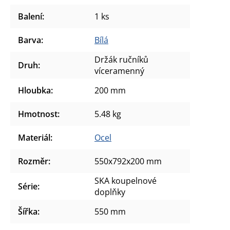
Balení
:
1 ks
Barva
:
Bílá
Držák ručníků
Druh
:
víceramenný
Hloubka
:
200 mm
Hmotnost
:
5.48 kg
Materiál
:
Ocel
Rozměr
:
550x792x200 mm
SKA koupelnové
Série
:
doplňky
Šířka
:
550 mm