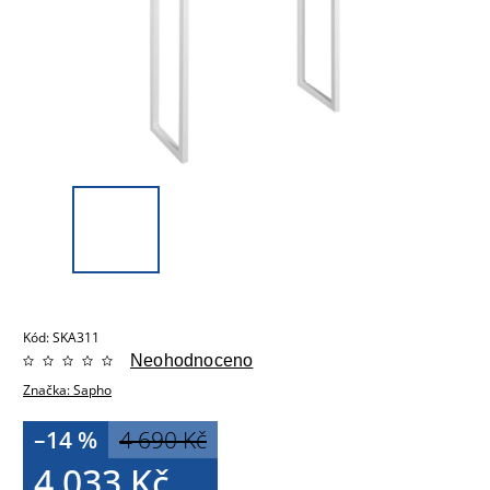
Kód:
SKA311
Neohodnoceno
Značka:
Sapho
–14 %
4 690 Kč
4 033 Kč