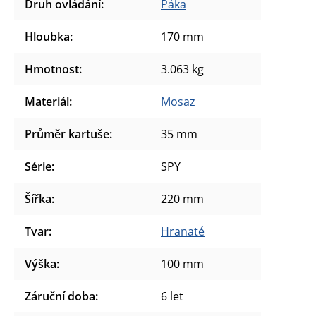
Druh ovládání
:
Páka
Hloubka
:
170 mm
Hmotnost
:
3.063 kg
Materiál
:
Mosaz
Průměr kartuše
:
35 mm
Série
:
SPY
Šířka
:
220 mm
Tvar
:
Hranaté
Výška
:
100 mm
Záruční doba
:
6 let