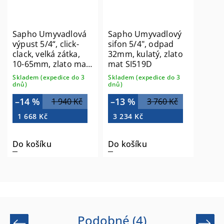
Sapho Umyvadlová
Sapho Umyvadlový
výpust 5/4“, click-
sifon 5/4", odpad
clack, velká zátka,
32mm, kulatý, zlato
10-65mm, zlato mat
mat SI519D
CV100219
Skladem (expedice do 3
Skladem (expedice do 3
dnů)
dnů)
–14 %
–13 %
1 940 Kč
3 760 Kč
1 668 Kč
3 234 Kč
Do košíku
Do košíku
Podobné (4)
Previous
Next