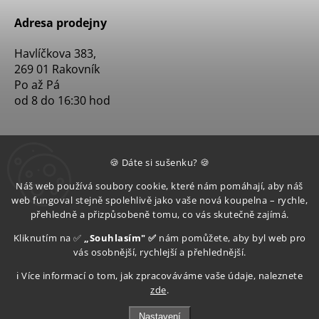
Adresa prodejny
Havlíčkova 383,
269 01 Rakovník
Po až Pá
od 8 do 16:30 hod
🍪 Dáte si sušenku? 🍪
Náš web používá soubory cookie, které nám pomáhají, aby náš
web fungoval stejně spolehlivě jako vaše nová koupelna – rychle,
přehledně a přizpůsobeně tomu, co vás skutečně zajímá.
Kliknutím na ✅
„Souhlasím" ✅
nám pomůžete, aby byl web pro
vás osobnější, rychlejší a přehlednější.
ℹ️ Více informací o tom, jak zpracováváme vaše údaje, naleznete
zde
.
Nastavení