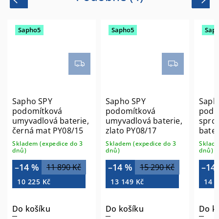
Sapho5
Sapho5
Sap
Sapho SPY
Sapho SPY
Saph
podomítková
podomítková
podo
umyvadlová baterie,
umyvadlová baterie,
sprc
černá mat PY08/15
zlato PY08/17
bater
sprch
Skladem (expedice do 3
Skladem (expedice do 3
Sklade
chro
dnů)
dnů)
dnů)
–14 %
–14 %
–14
11 890 Kč
15 290 Kč
10 225 Kč
13 149 Kč
14 0
Do košíku
Do košíku
Do k