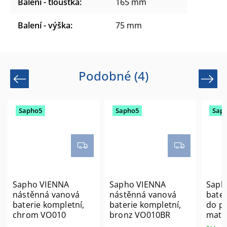
Balení - tloušťka
:
165 mm
Balení - výška
:
75 mm
Podobné (4)
Previous
Next
Sapho5
Sapho5
Sap
Sapho VIENNA
Sapho VIENNA
Saph
nástěnná vanová
nástěnná vanová
bater
baterie kompletní,
baterie kompletní,
do po
chrom VO010
bronz VO010BR
mat 