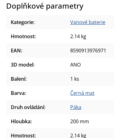
Doplňkové parametry
Kategorie
:
Vanové baterie
Hmotnost
:
2.14 kg
EAN
:
8590913976971
3D model
:
ANO
Balení
:
1 ks
Barva
:
Černá mat
Druh ovládání
:
Páka
Hloubka
:
200 mm
Hmotnost
:
2.14 kg