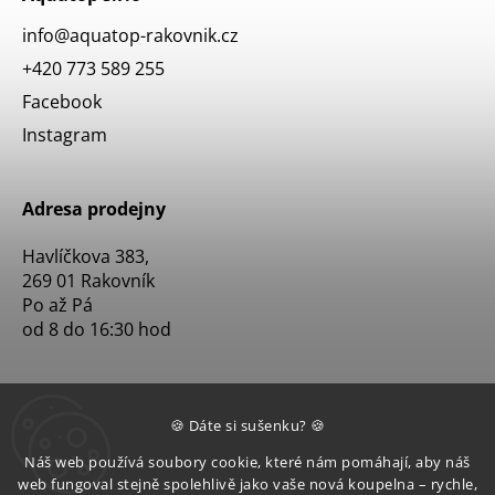
info
@
aquatop-rakovnik.cz
+420 773 589 255
Facebook
Instagram
Adresa prodejny
Havlíčkova 383,
269 01 Rakovník
Po až Pá
od 8 do 16:30 hod
🍪 Dáte si sušenku? 🍪
Náš web používá soubory cookie, které nám pomáhají, aby náš
web fungoval stejně spolehlivě jako vaše nová koupelna – rychle,