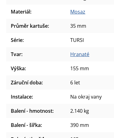
Materiál
:
Mosaz
Průměr kartuše
:
35 mm
Série
:
TURSI
Tvar
:
Hranaté
Výška
:
155 mm
Záruční doba
:
6 let
Instalace
:
Na okraj vany
Balení - hmotnost
:
2.140 kg
Balení - šířka
:
390 mm