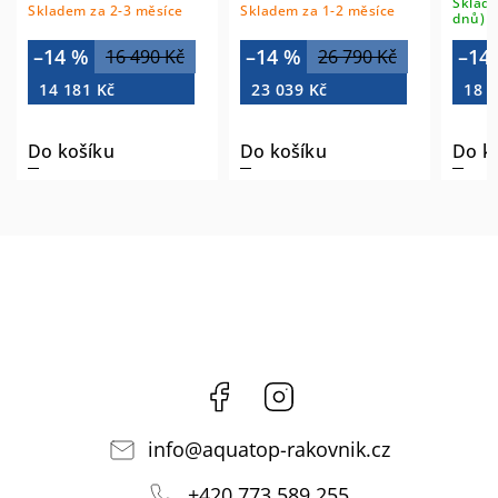
Sklade
Skladem za 2-3 měsíce
Skladem za 1-2 měsíce
dnů)
–14 %
–14 %
–14
16 490 Kč
26 790 Kč
14 181 Kč
23 039 Kč
18 9
Do košíku
Do košíku
Do k
Facebook
Instagram
info
@
aquatop-rakovnik.cz
+420 773 589 255