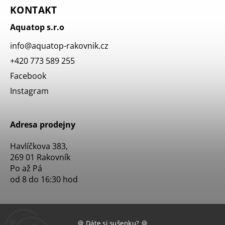
KONTAKT
Aquatop s.r.o
info
@
aquatop-rakovnik.cz
+420 773 589 255
Facebook
Instagram
Adresa prodejny
Havlíčkova 383,
269 01 Rakovník
Po až Pá
od 8 do 16:30 hod
🍪 Dáte si sušenku? 🍪