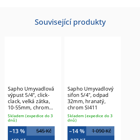
Související produkty
Sapho Umyvadlová
Sapho Umyvadlový
výpust 5/4“, click-
sifon 5/4", odpad
clack, velká zátka,
32mm, hranatý,
10-55mm, chrom
chrom SI411
CV1002
Skladem (expedice do 3
Skladem (expedice do 3
dnů)
dnů)
–13 %
–14 %
545 Kč
1 090 Kč