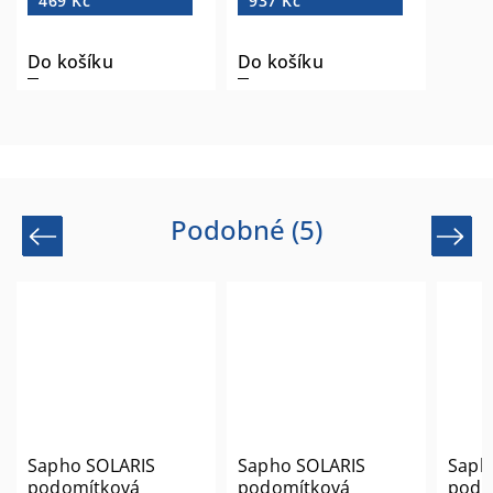
469 Kč
937 Kč
Do košíku
Do košíku
Podobné (5)
Previous
Next
Sapho SOLARIS
Sapho SOLARIS
Saph
podomítková
podomítková
podo