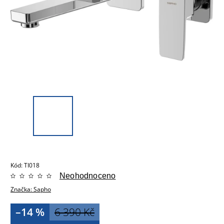
Kód:
TI018
Neohodnoceno
Značka:
Sapho
–14 %
6 390 Kč