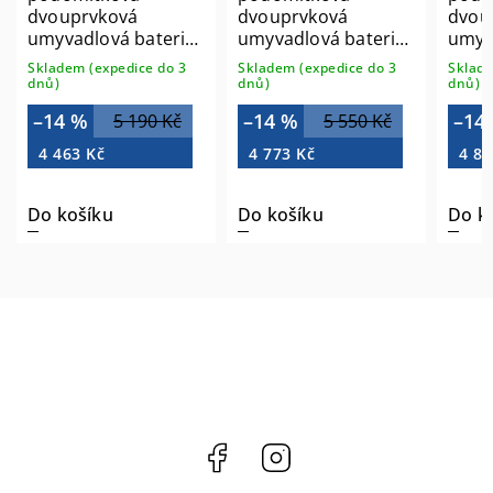
dvouprvková
dvouprvková
dvou
umyvadlová baterie,
umyvadlová baterie,
umyv
černá mat WD008B
černá/měď mat
černá
Skladem (expedice do 3
Skladem (expedice do 3
Sklade
WD008PG
WD0
dnů)
dnů)
dnů)
–14 %
–14 %
–14
5 190 Kč
5 550 Kč
4 463 Kč
4 773 Kč
4 84
Do košíku
Do košíku
Do k
Facebook
Instagram