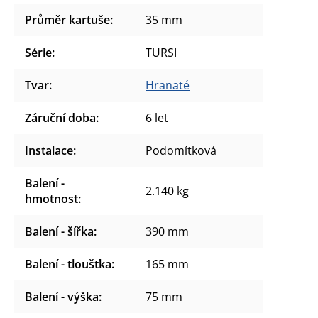
Průměr kartuše
:
35 mm
Série
:
TURSI
Tvar
:
Hranaté
Záruční doba
:
6 let
Instalace
:
Podomítková
Balení -
2.140 kg
hmotnost
:
Balení - šířka
:
390 mm
Balení - tloušťka
:
165 mm
Balení - výška
:
75 mm