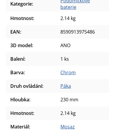
Podomítkové
Kategorie
:
baterie
Hmotnost
:
2.14 kg
EAN
:
8590913975486
3D model
:
ANO
Balení
:
1 ks
Barva
:
Chrom
Druh ovládání
:
Páka
Hloubka
:
230 mm
Hmotnost
:
2.14 kg
Materiál
:
Mosaz