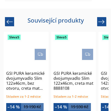
Související produkty
Previous
Next
Sleva5
Sleva5
Slev
GSI PURA keramické
GSI PURA keramické
GSI 
dvojumyvadlo Slim
dvojumyvadlo Slim
dvoj
122x46cm, bez
122x46cm, creta mat
142x
otvoru, creta mat
8888108
otvor
8888008
8889
Skladem za 1-2 měsíce
Skladem za 1-2 měsíce
Sklade
–14 %
–14 %
–14
19 190 Kč
19 590 Kč