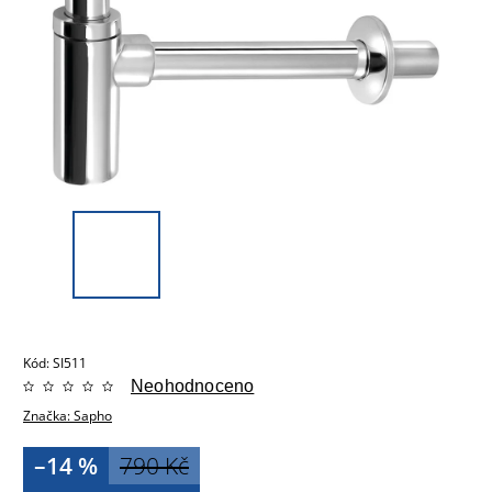
Kód:
SI511
Neohodnoceno
Značka:
Sapho
–14 %
790 Kč