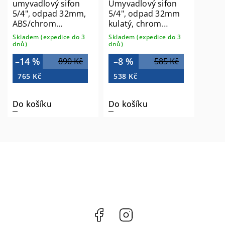
umyvadlový sifon
Umyvadlový sifon
5/4", odpad 32mm,
5/4", odpad 32mm
ABS/chrom
kulatý, chrom
0595PR25K7
CV1003
Skladem (expedice do 3
Skladem (expedice do 3
dnů)
dnů)
–14 %
–8 %
890 Kč
585 Kč
765 Kč
538 Kč
Do košíku
Do košíku
Facebook
Instagram