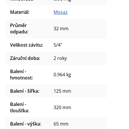
Materiál
:
Mosaz
Průměr
32 mm
odpadu
:
Velikost závitu
:
5/4"
Záruční doba
:
2 roky
Balení -
0.964 kg
hmotnost
:
Balení - šířka
:
125 mm
Balení -
320 mm
tloušťka
:
Balení - výška
:
65 mm