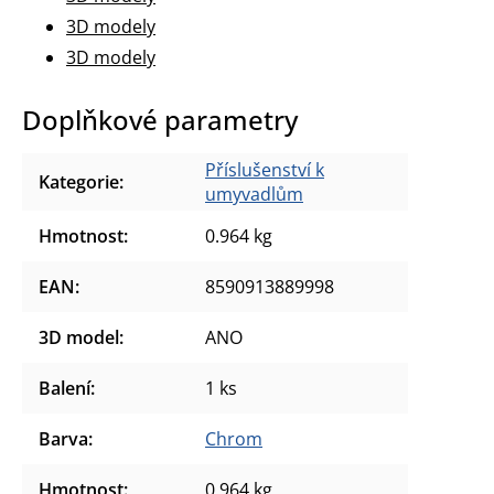
3D modely
3D modely
Doplňkové parametry
Příslušenství k
Kategorie
:
umyvadlům
Hmotnost
:
0.964 kg
EAN
:
8590913889998
3D model
:
ANO
Balení
:
1 ks
Barva
:
Chrom
Hmotnost
:
0.964 kg