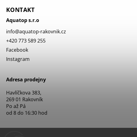
KONTAKT
Aquatop s.r.o
info
@
aquatop-rakovnik.cz
+420 773 589 255
Facebook
Instagram
Adresa prodejny
Havlíčkova 383,
269 01 Rakovník
Po až Pá
od 8 do 16:30 hod