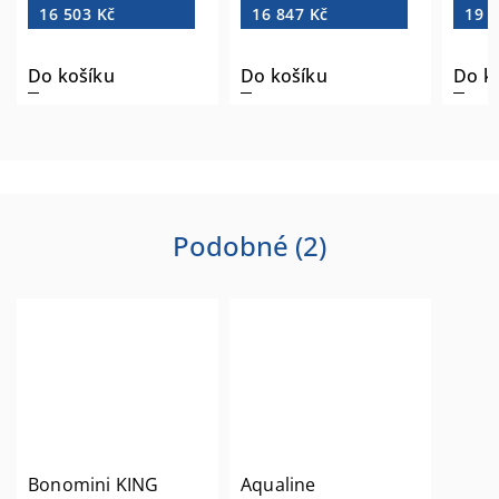
16 503 Kč
16 847 Kč
19 5
Do košíku
Do košíku
Do k
Podobné (2)
Bonomini KING
Aqualine