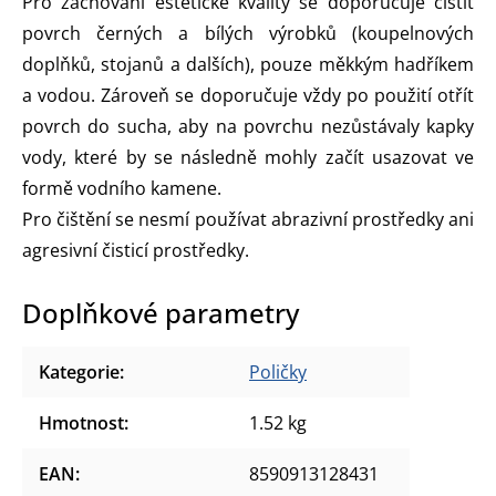
Pro zachování estetické kvality se doporučuje čistit
povrch černých a bílých výrobků (koupelnových
doplňků, stojanů a dalších), pouze měkkým hadříkem
a vodou. Zároveň se doporučuje vždy po použití otřít
povrch do sucha, aby na povrchu nezůstávaly kapky
vody, které by se následně mohly začít usazovat ve
formě vodního kamene.
Pro čištění se nesmí používat abrazivní prostředky ani
agresivní čisticí prostředky.
Doplňkové parametry
Kategorie
:
Poličky
Hmotnost
:
1.52 kg
EAN
:
8590913128431