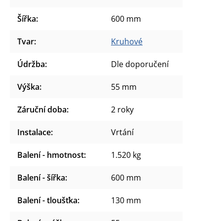
Šířka
:
600 mm
Tvar
:
Kruhové
Údržba
:
Dle doporučení
Výška
:
55 mm
Záruční doba
:
2 roky
Instalace
:
Vrtání
Balení - hmotnost
:
1.520 kg
Balení - šířka
:
600 mm
Balení - tloušťka
:
130 mm