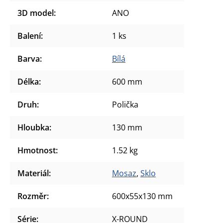
3D model
:
ANO
Balení
:
1 ks
Barva
:
Bílá
Délka
:
600 mm
Druh
:
Polička
Hloubka
:
130 mm
Hmotnost
:
1.52 kg
Materiál
:
Mosaz
,
Sklo
Rozměr
:
600x55x130 mm
Série
:
X-ROUND