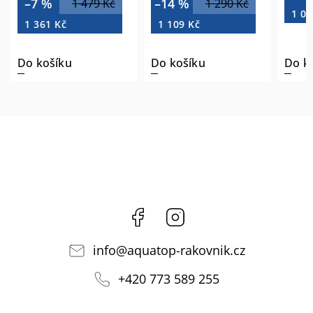
–7 %
–14 %
1 479 Kč
1 290 Kč
1 05
1 361 Kč
1 109 Kč
Do košíku
Do košíku
Do k
Facebook
Instagram
info
@
aquatop-rakovnik.cz
+420 773 589 255