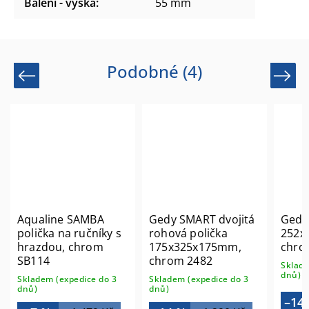
Balení - výška
:
55 mm
Podobné (4)
Previous
Next
Aqualine SAMBA
Gedy SMART dvojitá
Gedy
polička na ručníky s
rohová polička
252x
hrazdou, chrom
175x325x175mm,
chro
SB114
chrom 2482
Sklade
dnů)
Skladem (expedice do 3
Skladem (expedice do 3
dnů)
dnů)
–14