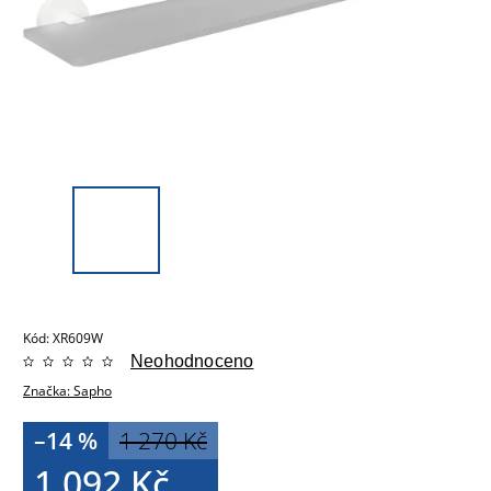
Kód:
XR609W
Neohodnoceno
Značka:
Sapho
–14 %
1 270 Kč
1 092 Kč