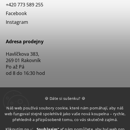
+420 773 589 255
Facebook
Instagram
Adresa prodejny
Havlíčkova 383,
269 01 Rakovník
Po až Pá
od 8 do 16:30 hod
🍪 Dáte si sušenku? 🍪
Náš web používá soubory cookie, které nám pomáhají, aby náš
web fungoval stejně spolehlivě jako vaše nová koupelna – rychle,
přehledně a přizpůsobeně tomu, co vás skutečně zajímá.
Kliknutím na ✅
„Souhlasím" ✅
nám pomůžete, aby byl web pro