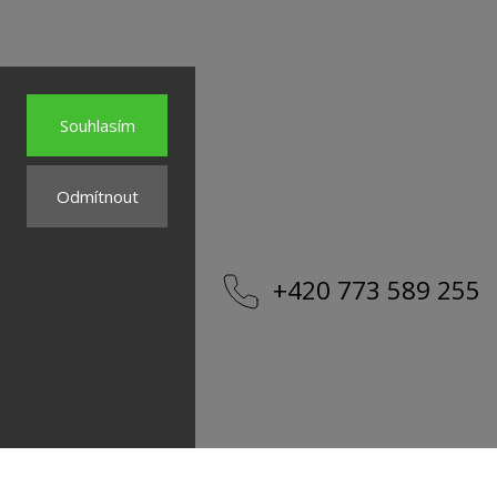
Souhlasím
Odmítnout
op-rakovnik.cz
+420 773 589 255