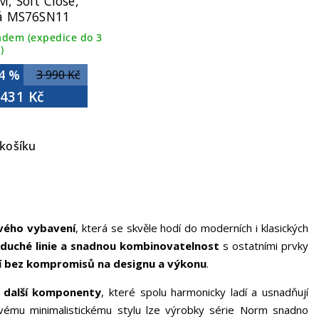
M, Soft Close,
lá MS76SN11
adem (expedice do 3
)
4 %
3 990 Kč
 431 Kč
košíku
ového vybavení
, která se skvěle hodí do moderních i klasických
oduché linie a snadnou kombinovatelnost
s ostatními prvky
ní bez kompromisů na designu a výkonu
.
a další komponenty
, které spolu harmonicky ladí a usnadňují
vému minimalistickému stylu lze výrobky série Norm snadno