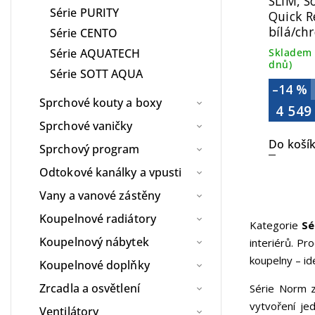
SLIM, So
Série PURITY
Quick R
bílá/ch
Série CENTO
MS86C
Skladem 
Série AQUATECH
dnů)
Série SOTT AQUA
–14 %
Sprchové kouty a boxy
4 549
Sprchové vaničky
Do koší
Sprchový program
Odtokové kanálky a vpusti
Vany a vanové zástěny
Koupelnové radiátory
Kategorie
Sé
Koupelnový nábytek
interiérů. P
koupelny – ide
Koupelnové doplňky
Zrcadla a osvětlení
Série Norm 
vytvoření je
Ventilátory