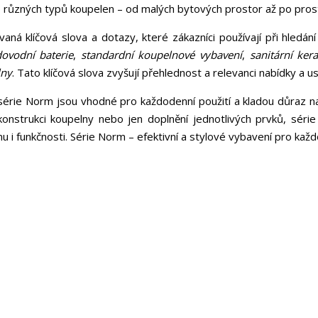
o různých typů koupelen – od malých bytových prostor až po pro
aná klíčová slova a dotazy, které zákazníci používají při hledání
dovodní baterie
,
standardní koupelnové vybavení
,
sanitární ke
lny
. Tato klíčová slova zvyšují přehlednost a relevanci nabídky a u
série Norm jsou vhodné pro každodenní použití a kladou důraz 
onstrukci koupelny nebo jen doplnění jednotlivých prvků, série N
gnu i funkčnosti. Série Norm – efektivní a stylové vybavení pro kaž