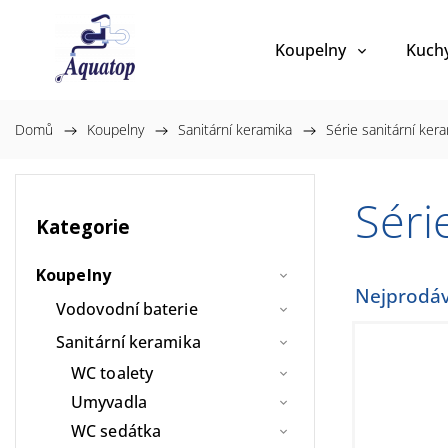
Koupelny
Kuch
Domů
/
Koupelny
/
Sanitární keramika
/
Série sanitární ker
Sér
Kategorie
Koupelny
Nejprodáv
Vodovodní baterie
Sanitární keramika
WC toalety
Umyvadla
WC sedátka