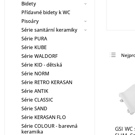
Bidety
Přídavné bidety k WC
Pisoáry
Série sanitární keramiky
Série PURA
Série KUBE
Nejpr
Série WALDORF
Série KID - dětská
Nejlev
Série NORM
Nejdra
Série RETRO KERASAN
Abece
Série ANTIK
Série CLASSIC
Série SAND
Série KERASAN FLO
Série COLOUR - barevná
GSI WC 
keramika