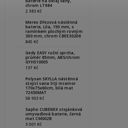
baterie na okraj vany,
chrom LT984
2 383 Kč
Mereo Dřezová nástěnná
baterie, Lila, 150 mm, s
ramínkem plochým rovným
300 mm, chrom CBEE30206
845 Kč
Gedy EASY ruční sprcha,
průměr 85mm, ABS/chrom
GYHS10005
137 Kč
Polysan SKYLLA nástěnná
stojící vana litý mramor
170x75x60cm, bílá mat
72430MAT
58 953 Kč
Sapho CUBEMIX stojánková
umyvadlová baterie, černá
mat CM002B
3 001 Kč