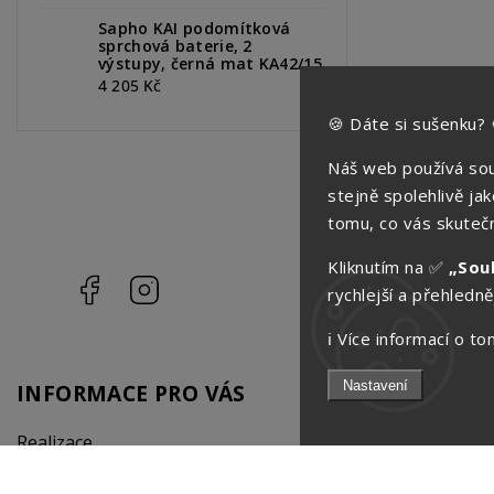
Sapho KAI podomítková
sprchová baterie, 2
výstupy, černá mat KA42/15
4 205 Kč
🍪 Dáte si sušenku? 
Náš web používá sou
stejně spolehlivě ja
tomu, co vás skutečn
Kliknutím na ✅
„Sou
Facebook
Instagram
rychlejší a přehledněj
ℹ️ Více informací o 
Nastavení
INFORMACE PRO VÁS
KONTAKT
Realizace
Aquatop s.r.
Rady a tipy
info
@
aquatop