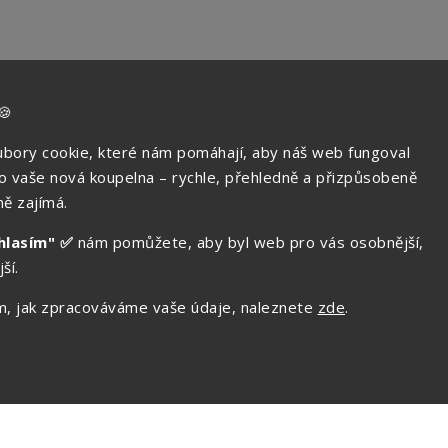
🍪
bory cookie, které nám pomáhají, aby náš web fungoval
ko vaše nová koupelna – rychle, přehledně a přizpůsobeně
ě zajímá.
hlasím" ✅
nám pomůžete, aby byl web pro vás osobnější,
info
@
aquat
ší.
tom, jak zpracováváme vaše údaje, naleznete
zde
.
Adresa prodejny
Havlíčkova 383,
o
269 01 Rakovník
-rakovnik.cz
Po až Pá