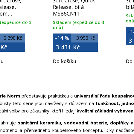
ft Close,
Soft Close, Quick
SLI
elease,
Release, bílá
bí
rom
MS86CN11
Skl
SN11
dnů
(expedice do 3
Skladem (expedice do 3
dnů)
–1
–14 %
5 290 Kč
3 990 Kč
3
 Kč
3 431 Kč
ku
Do košíku
Do 
rie Norm
představuje praktickou a
univerzální řadu koupeln
rodukty této série jsou navrženy s důrazem na
funkčnost, jedn
ální volba pro zákazníky, kteří hledají
kvalitní základní vybave
zahrnuje
sanitární keramiku, vodovodní baterie, doplňky 
dnotného a přehledného koupelnového konceptu. Díky nadčaso