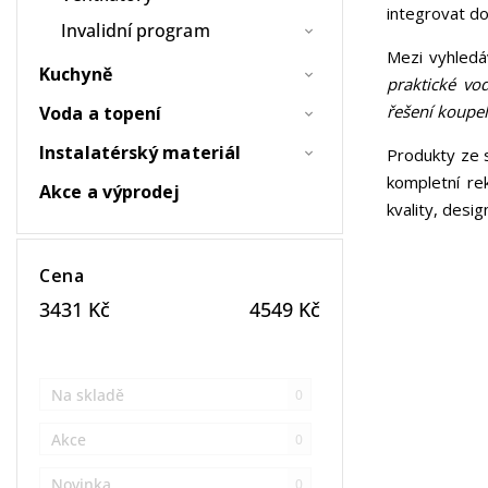
integrovat d
Invalidní program
Mezi vyhledáv
Kuchyně
praktické vo
řešení koupe
Voda a topení
Instalatérský materiál
Produkty ze 
kompletní rek
Akce a výprodej
kvality, desi
Cena
3431
Kč
4549
Kč
Na skladě
0
Akce
0
Novinka
0