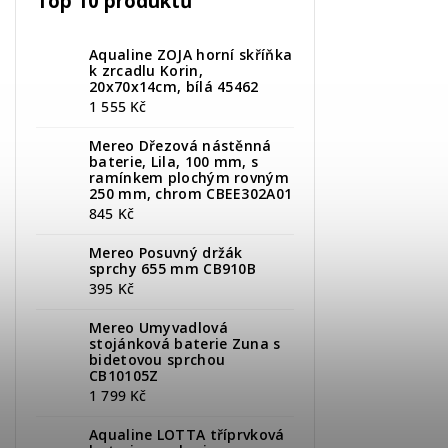
Top 10 produktů
Aqualine ZOJA horní skříňka
k zrcadlu Korin,
20x70x14cm, bílá 45462
1 555 Kč
Mereo Dřezová nástěnná
baterie, Lila, 100 mm, s
ramínkem plochým rovným
250 mm, chrom CBEE302A01
845 Kč
Mereo Posuvný držák
sprchy 655 mm CB910B
395 Kč
Mereo Umyvadlová
stojánková baterie Zuna s
bidetovou sprchou
CB10105Z
1 799 Kč
Aqualine LOTTA tříprvková