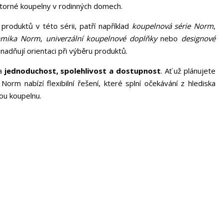
storné koupelny v rodinných domech.
 produktů v této sérii, patří například
koupelnová série Norm
,
ramika Norm
,
univerzální koupelnové doplňky
nebo
designové
snadňují orientaci při výběru produktů.
na
jednoduchost, spolehlivost a dostupnost
. Ať už plánujete
orm nabízí flexibilní řešení, které splní očekávání z hlediska
dou koupelnu.