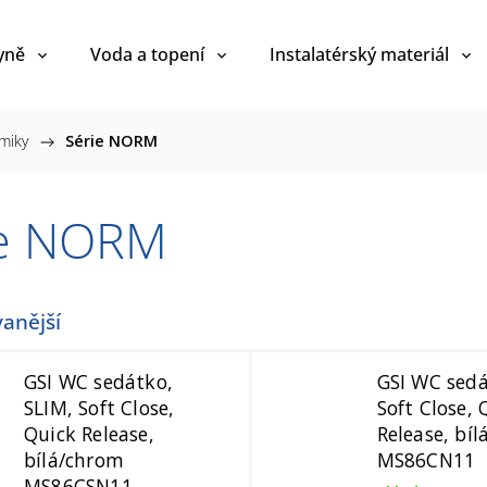
yně
Voda a topení
Instalatérský materiál
amiky
/
Série NORM
ie NORM
anější
GSI WC sedátko,
GSI WC sedá
SLIM, Soft Close,
Soft Close, 
Quick Release,
Release, bíl
bílá/chrom
MS86CN11
MS86CSN11