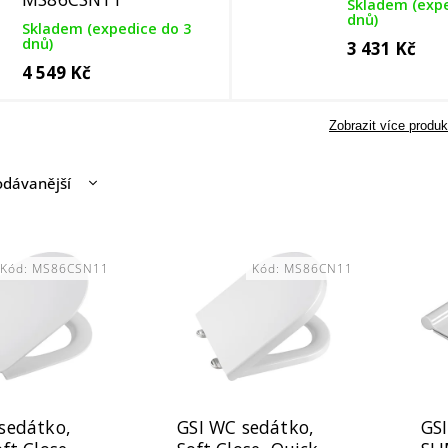
Skladem (expe
dnů)
Skladem (expedice do 3
dnů)
3 431 Kč
4 549 Kč
Zobrazit více produk
odávanější
nější
žší
Kód:
MS86CSN11
Kód:
MS86CN11
dně
sedátko,
GSI WC sedátko,
GSI