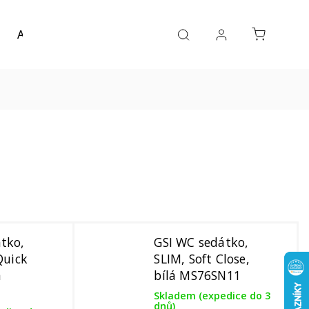
Akce a výprodej
Návrh koupelny
Reference
tko,
GSI WC sedátko,
Quick
SLIM, Soft Close,
á
bílá MS76SN11
Skladem (expedice do 3
dnů)