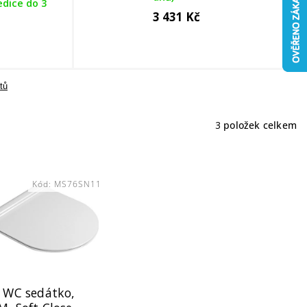
dice do 3
3 431 Kč
tů
3
položek celkem
Kód:
MS76SN11
 WC sedátko,