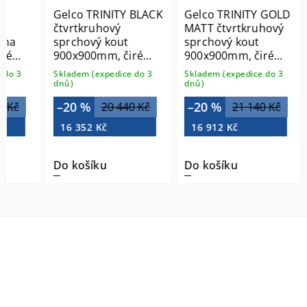
Gelco TRINITY BLACK
Gelco TRINITY GOLD
čtvrtkruhový
MATT čtvrtkruhový
ěna
sprchový kout
sprchový kout
ré
900x900mm, čiré
900x900mm, čiré
sklo, levé GT6590CL-
sklo, levé GT6590CL-
do 3
Skladem (expedice do 3
Skladem (expedice do 3
B
G
dnů)
dnů)
–20 %
–20 %
 Kč
20 440 Kč
21 140 Kč
16 352 Kč
16 912 Kč
Do košíku
Do košíku