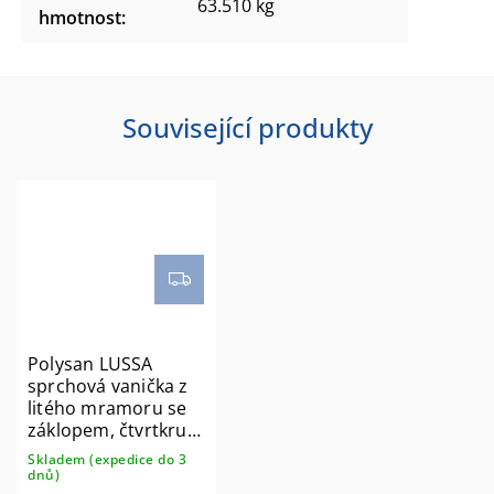
63.510 kg
hmotnost
:
Související produkty
Polysan LUSSA
sprchová vanička z
litého mramoru se
záklopem, čtvrtkruh
90x90cm, R550
Skladem (expedice do 3
71602
dnů)