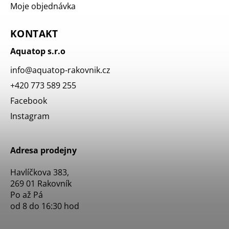
Moje objednávka
KONTAKT
Aquatop s.r.o
info
@
aquatop-rakovnik.cz
+420 773 589 255
Facebook
Instagram
Adresa prodejny
Havlíčkova 383,
269 01 Rakovník
Po až Pá
od 8 do 16:30 hod