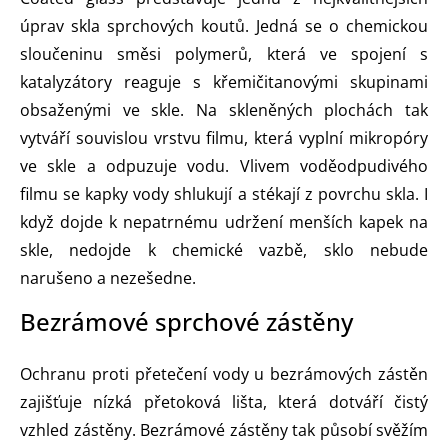
úprav skla sprchových koutů. Jedná se o chemickou
sloučeninu směsi polymerů, která ve spojení s
katalyzátory reaguje s křemičitanovými skupinami
obsaženými ve skle. Na skleněných plochách tak
vytváří souvislou vrstvu filmu, která vyplní mikropóry
ve skle a odpuzuje vodu. Vlivem voděodpudivého
filmu se kapky vody shlukují a stékají z povrchu skla. I
když dojde k nepatrnému udržení menších kapek na
skle, nedojde k chemické vazbě, sklo nebude
narušeno a nezešedne.
Bezrámové sprchové zástěny
Ochranu proti přetečení vody u bezrámových zástěn
zajišťuje nízká přetoková lišta, která dotváří čistý
vzhled zástěny. Bezrámové zástěny tak působí svěžím