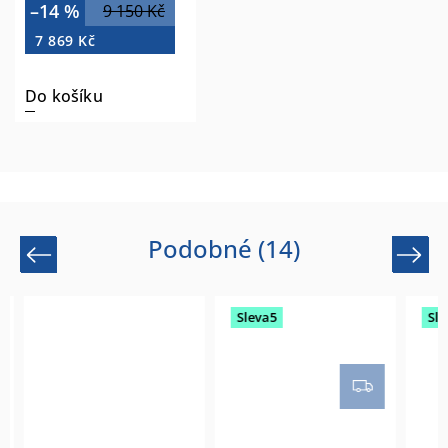
–14 %
9 150 Kč
7 869 Kč
Do košíku
Podobné (14)
Previous
Next
Sleva5
Slev