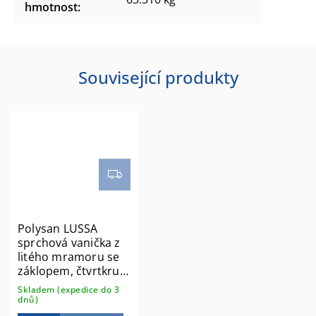
hmotnost
:
Související produkty
Polysan LUSSA
sprchová vanička z
litého mramoru se
záklopem, čtvrtkruh
90x90cm, R550
Skladem (expedice do 3
71602
dnů)