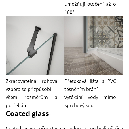
umožňují otočení až o
180°
Zkracovatelná rohová
Přetoková lišta s PVC
vzpěra se přizpůsobí
těsněním brání
všem rozměrům a
vytékání vody mimo
potřebám
sprchový kout
Coated glass
Coated glass představuje jednu z nejkvalitnějších