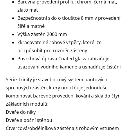
Barevná provedení profilu: chrom, černá mat,
zlato mat
Bezpečnostní sklo o tloušťce 8 mm v provedení
čiřé a matné
Výška zástěn 2000 mm
Zkracovatelné rohové vzpěry, které lze
přizpůsobit pro rozměr zástěny
Povrchová úprava Coated glass zabraňuje
usazování vodního kamene a usnadňuje čištění
Série Trinity je stavebnicový systém pantových
sprchových zástěn, který umožňuje jednoduše
kombinovat barevné provedení kování a skla do čtyř
základních modulů:
Dveře do niky
Dveře s boční stěnou
Čtvercová/obdélníková zástěna s rohovým vstupem