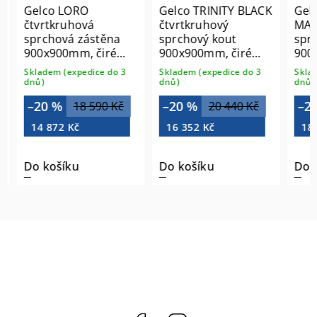
Gelco LORO
Gelco TRINITY BLACK
Gelc
čtvrtkruhová
čtvrtkruhový
MATT
sprchová zástěna
sprchový kout
sprc
900x900mm, čiré
900x900mm, čiré
900x
sklo GN5590
sklo, levé GT6590CL-
sklo,
Skladem (expedice do 3
Skladem (expedice do 3
Sklade
B
G
dnů)
dnů)
dnů)
–20 %
–20 %
–20
18 590 Kč
20 440 Kč
14 872 Kč
16 352 Kč
18 1
Do košíku
Do košíku
Do k