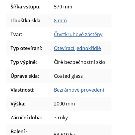
Šířka vstupu
:
570 mm
Tloušťka skla
:
8 mm
Tvar
:
Čtvrtkruhové zástěny
Typ otevíraní
:
Otevírací jednokřídlé
Typ výplně
:
Čiré bezpečnostní sklo
Úprava skla
:
Coated glass
Vlastnosti
:
Bezrámové provedení
Výška
:
2000 mm
Záruční doba
:
3 roky
Balení -
63.510 kg