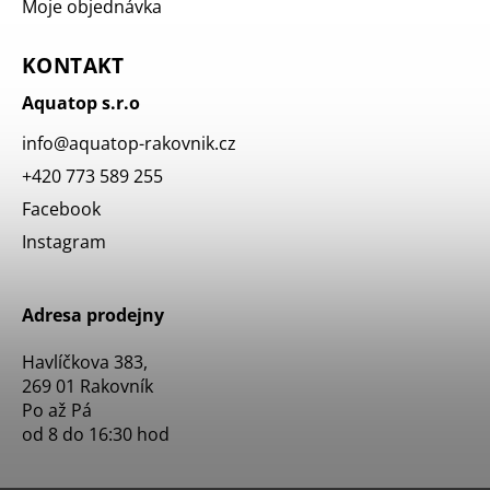
Moje objednávka
KONTAKT
Aquatop s.r.o
info
@
aquatop-rakovnik.cz
+420 773 589 255
Facebook
Instagram
Adresa prodejny
Havlíčkova 383,
269 01 Rakovník
Po až Pá
od 8 do 16:30 hod