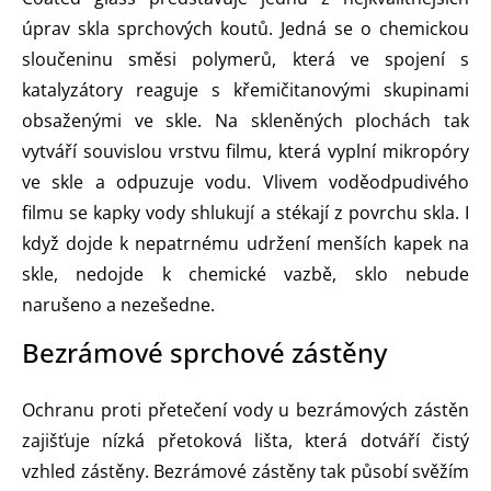
úprav skla sprchových koutů. Jedná se o chemickou
sloučeninu směsi polymerů, která ve spojení s
katalyzátory reaguje s křemičitanovými skupinami
obsaženými ve skle. Na skleněných plochách tak
vytváří souvislou vrstvu filmu, která vyplní mikropóry
ve skle a odpuzuje vodu. Vlivem voděodpudivého
filmu se kapky vody shlukují a stékají z povrchu skla. I
když dojde k nepatrnému udržení menších kapek na
skle, nedojde k chemické vazbě, sklo nebude
narušeno a nezešedne.
Bezrámové sprchové zástěny
Ochranu proti přetečení vody u bezrámových zástěn
zajišťuje nízká přetoková lišta, která dotváří čistý
vzhled zástěny. Bezrámové zástěny tak působí svěžím