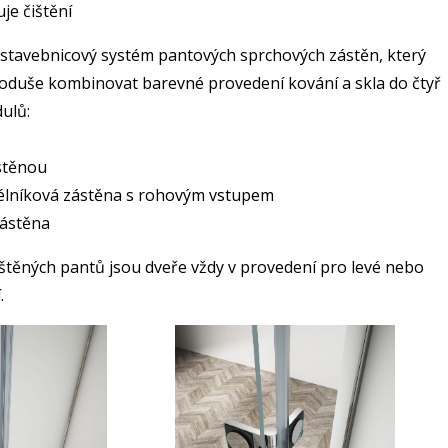
je čištění
je stavebnicový systém pantových sprchových zástěn, který
duše kombinovat barevné provedení kování a skla do čtyř
ulů:
stěnou
élníková zástěna s rohovým vstupem
zástěna
těných pantů jsou dveře vždy v provedení pro levé nebo
.