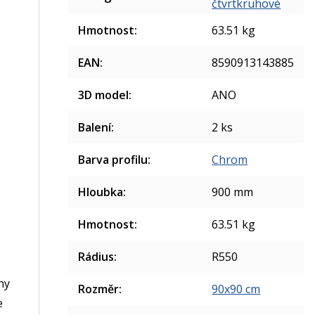
čtvrtkruhové
Hmotnost
:
63.51 kg
EAN
:
8590913143885
3D model
:
ANO
Balení
:
2 ks
Barva profilu
:
Chrom
Hloubka
:
900 mm
Hmotnost
:
63.51 kg
Rádius
:
R550
ny
Rozměr
:
90x90 cm
e