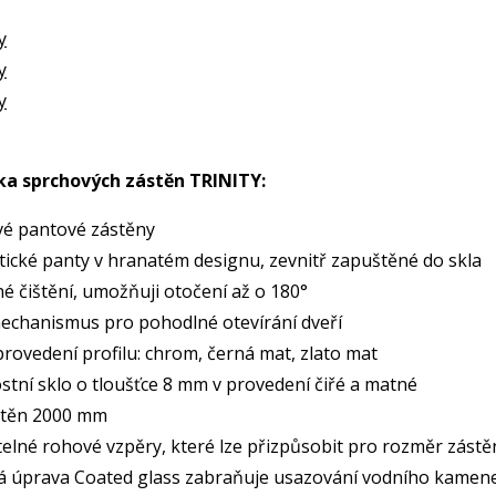
y
y
y
ka sprchových zástěn TRINITY:
é pantové zástěny
tické panty v hranatém designu, zevnitř zapuštěné do skla
é čištění, umožňuji otočení až o 180°
echanismus pro pohodlné otevírání dveří
rovedení profilu: chrom, černá mat, zlato mat
tní sklo o tloušťce 8 mm v provedení čiřé a matné
stěn 2000 mm
elné rohové vzpěry, které lze přizpůsobit pro rozměr zástě
á úprava Coated glass zabraňuje usazování vodního kamen