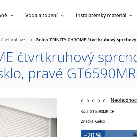
yně
Voda a topení
Instalatérský materiál
 čtvrtkruhové
/
Gelco TRINITY CHROME čtvrtkruhový sprchov
E čtvrtkruhový sprch
klo, pravé GT6590MR
Neohodnoc
Kód:
GT6590MR-CH
Značka:
Gelco
–20 %
2