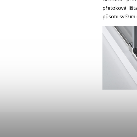
přetoková lišt
působí svěžím