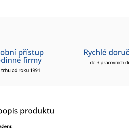
obní přístup
Rychlé doruč
odinné firmy
do 3 pracovních d
 trhu od roku 1991
 popis produktu
ažení: