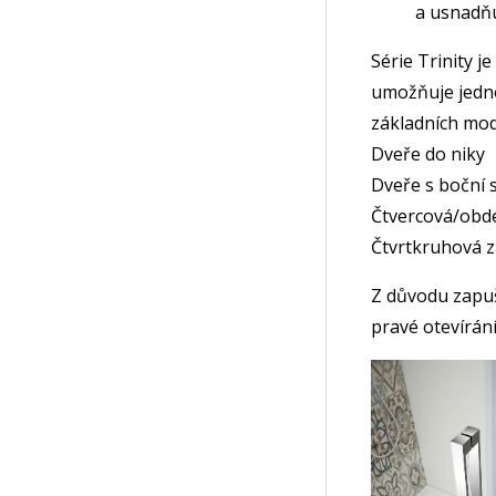
a usnadňu
Série Trinity 
umožňuje jedno
základních mod
Dveře do niky
Dveře s boční 
Čtvercová/obd
Čtvrtkruhová 
Z důvodu zapuš
pravé otevírání