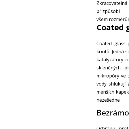
Zkracovateln
přizpůsobí
všem rozměrů
Coated g
Coated glass 
koutů. Jedná s
katalyzátory 
skleněných pl
mikropóry ve 
vody shlukují 
menších kapek
nezešedne.
Bezrámo
Ochranu prot