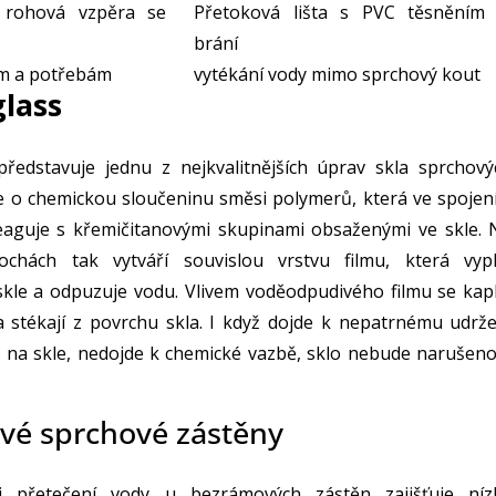
á rohová vzpěra se
Přetoková lišta s PVC těsněním
brání
m a potřebám
vytékání vody mimo sprchový kout
lass
představuje jednu z nejkvalitnějších úprav skla sprchový
e o chemickou sloučeninu směsi polymerů, která ve spojení
reaguje s křemičitanovými skupinami obsaženými ve skle. 
ochách tak vytváří souvislou vrstvu filmu, která vypl
skle a odpuzuje vodu. Vlivem voděodpudivého filmu se kap
a stékají z povrchu skla. I když dojde k nepatrnému udrže
 na skle, nedojde k chemické vazbě, sklo nebude narušeno
vé sprchové zástěny
i přetečení vody u bezrámových zástěn zajišťuje níz