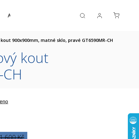
Akce a výprodej
Návrh koupelny
Reference
ý kout 900x900mm, matné sklo, pravé GT6590MR-CH
ový kout
-CH
eno
1 600 Kč