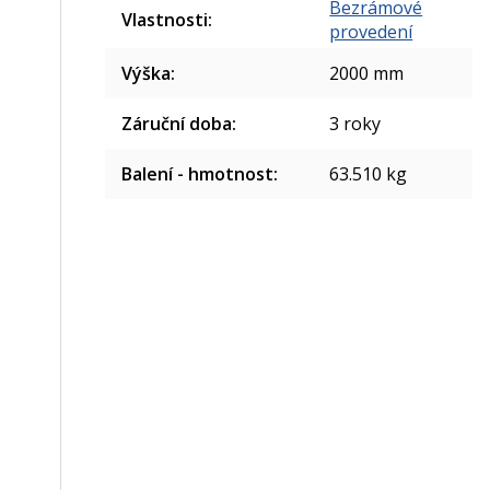
Bezrámové
Vlastnosti
:
provedení
Výška
:
2000 mm
Záruční doba
:
3 roky
Balení - hmotnost
:
63.510 kg