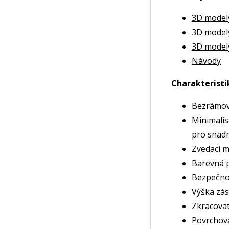
3D model
3D model
3D model
Návody
Charakteristi
Bezrámov
Minimalis
pro snadn
Zvedací m
Barevná p
Bezpečnos
Výška zá
Zkracovat
Povrchov