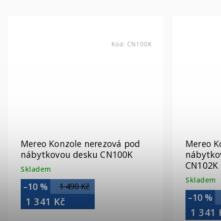
Kód:
CN100K
Mereo Konzole nerezová pod
Mereo K
nábytkovou desku CN100K
nábytko
CN102K
Skladem
Skladem
–10 %
1 490 Kč
–10 %
1 341 Kč
1 341 