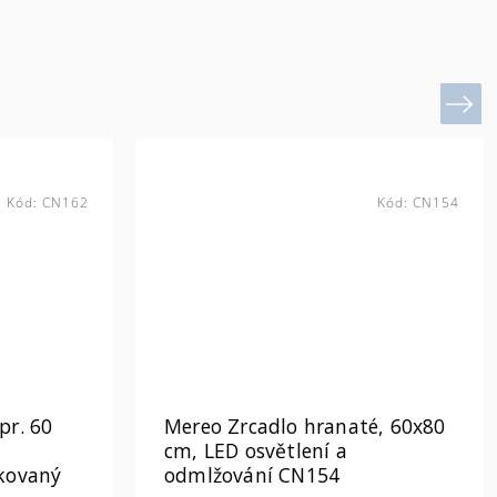
Next
Kód:
CN162
Kód:
CN154
pr. 60
Mereo Zrcadlo hranaté, 60x80
cm, LED osvětlení a
skovaný
odmlžování CN154