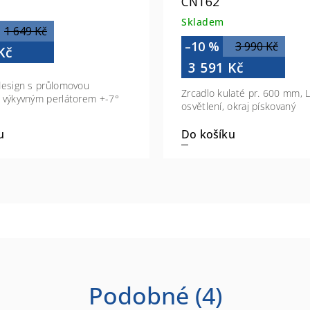
CN162
Skladem
1 649 Kč
–10 %
3 990 Kč
Kč
3 591 Kč
 design s průlomovou
Zrcadlo kulaté pr. 600 mm, 
í výkyvným perlátorem +-7°
osvětlení, okraj pískovaný
u
Do košíku
Podobné (4)