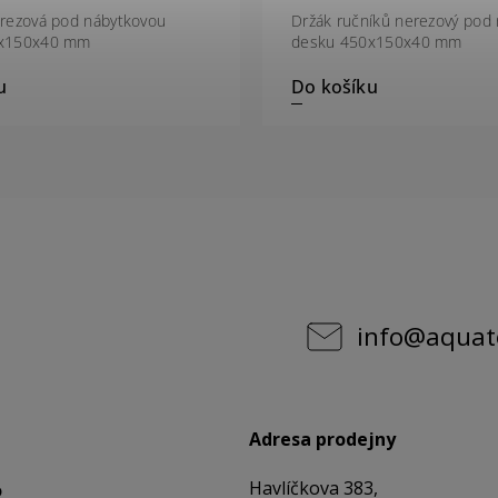
rezová pod nábytkovou
Držák ručníků nerezový pod
0x150x40 mm
desku 450x150x40 mm
u
Do košíku
info
@
aquat
Adresa prodejny
Havlíčkova 383,
o