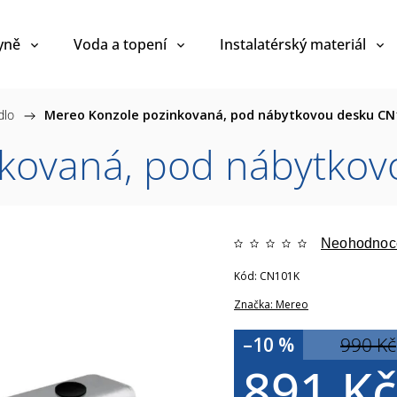
yně
Voda a topení
Instalatérský materiál
dlo
/
Mereo Konzole pozinkovaná, pod nábytkovou desku CN
nkovaná, pod nábytko
Neohodnoc
Kód:
CN101K
Značka:
Mereo
–10 %
990 Kč
891 Kč