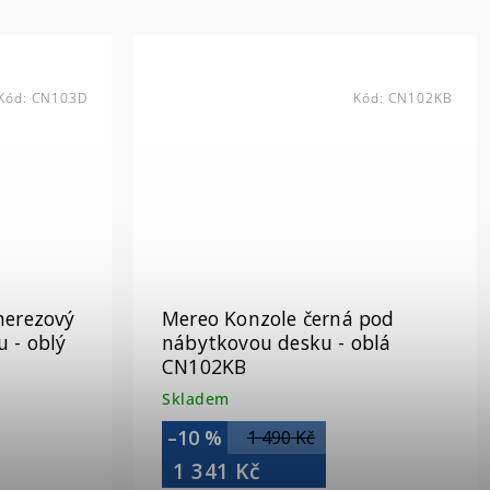
Kód:
CN103D
Kód:
CN102KB
nerezový
Mereo Konzole černá pod
 - oblý
nábytkovou desku - oblá
CN102KB
Skladem
–10 %
1 490 Kč
1 341 Kč