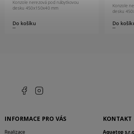
Konzole nerezová pod nábytkovou
Konzole ne
desku 450x150x40 mm
desku 45
Do košík
Do košíku
Facebook
Instagram
INFORMACE PRO VÁS
KONTAKT
Realizace
Aquatop s.r.