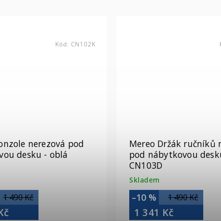
Kód:
CN102K
onzole nerezová pod
Mereo Držák ručníků 
vou desku - oblá
pod nábytkovou desku
CN103D
Skladem
–10 %
1 490 Kč
1 490 Kč
Kč
1 341 Kč