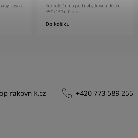
 nábytkovou
Konzole černá pod nábytkovou desku
450x150x40 mm
Do košíku
op-rakovnik.cz
+420 773 589 255