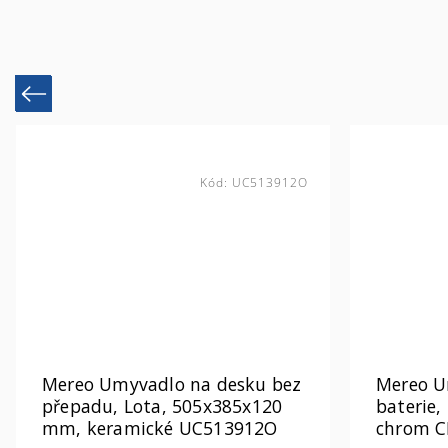
Previous
Kód:
UC513912O
Mereo Umyvadlo na desku bez
Mereo U
přepadu, Lota, 505x385x120
baterie,
mm, keramické UC513912O
chrom 