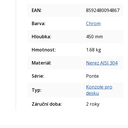
EAN
:
8592480094867
Barva
:
Chrom
Hloubka
:
450 mm
Hmotnost
:
1.68 kg
Materiál
:
Nerez AISI 304
Série
:
Ponte
Konzole pro
Typ
:
desku
Záruční doba
:
2 roky