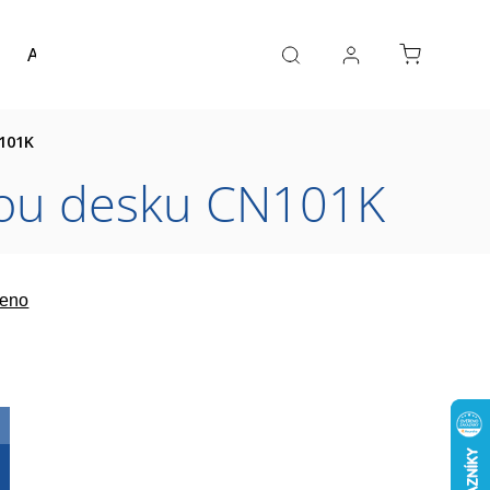
Akce a výprodej
Návrh koupelny
Reference
101K
vou desku CN101K
eno