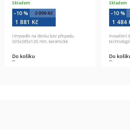
Skladem
Skladem
–10 %
–10 %
2 090 Kč
1 881 Kč
1 484 
Umyvadlo na desku bez přepadu,
Inovativní
505x385x120 mm, keramické
technologi
Do košíku
Do košík