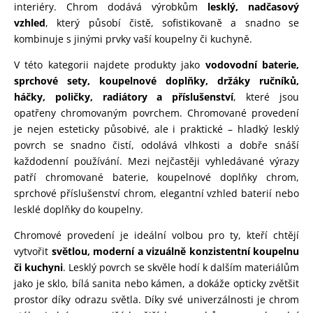
interiéry. Chrom dodává výrobkům
lesklý, nadčasový
vzhled
, který působí čistě, sofistikovaně a snadno se
kombinuje s jinými prvky vaší koupelny či kuchyně.
V této kategorii najdete produkty jako
vodovodní baterie,
sprchové sety, koupelnové doplňky, držáky ručníků,
háčky, poličky, radiátory a příslušenství
, které jsou
opatřeny chromovaným povrchem. Chromované provedení
je nejen esteticky působivé, ale i praktické – hladký lesklý
povrch se snadno čistí, odolává vlhkosti a dobře snáší
každodenní používání. Mezi nejčastěji vyhledávané výrazy
patří chromované baterie, koupelnové doplňky chrom,
sprchové příslušenství chrom, elegantní vzhled baterií nebo
lesklé doplňky do koupelny.
Chromové provedení je ideální volbou pro ty, kteří chtějí
vytvořit
světlou, moderní a vizuálně konzistentní koupelnu
či kuchyni
. Lesklý povrch se skvěle hodí k dalším materiálům
jako je sklo, bílá sanita nebo kámen, a dokáže opticky zvětšit
prostor díky odrazu světla. Díky své univerzálnosti je chrom