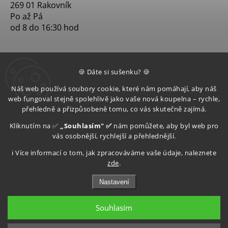
269 01 Rakovník
Po až Pá
od 8 do 16:30 hod
🍪 Dáte si sušenku? 🍪
Náš web používá soubory cookie, které nám pomáhají, aby náš
web fungoval stejně spolehlivě jako vaše nová koupelna – rychle,
přehledně a přizpůsobeně tomu, co vás skutečně zajímá.
Kliknutím na ✅
„Souhlasím" ✅
nám pomůžete, aby byl web pro
vás osobnější, rychlejší a přehlednější.
ℹ️ Více informací o tom, jak zpracováváme vaše údaje, naleznete
zde
.
Nastavení
Souhlasím
Copyright 2026
Aquatop s.r.o
. Všechna práva vyhrazena.
Upravit nastavení cookies