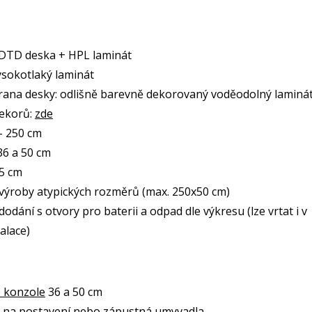
 DTD deska + HPL laminát
ysokotlaký laminát
rana desky: odlišně barevně dekorovaný voděodolný laminá
dekorů:
zde
 - 250 cm
6 a 50 cm
5 cm
ýroby atypických rozměrů (max. 250x50 cm)
odání s otvory pro baterii a odpad dle výkresu (lze vrtat i v
alace)
 konzole
36 a 50 cm
a
na postavení
nebo
zápustná
umyvadla