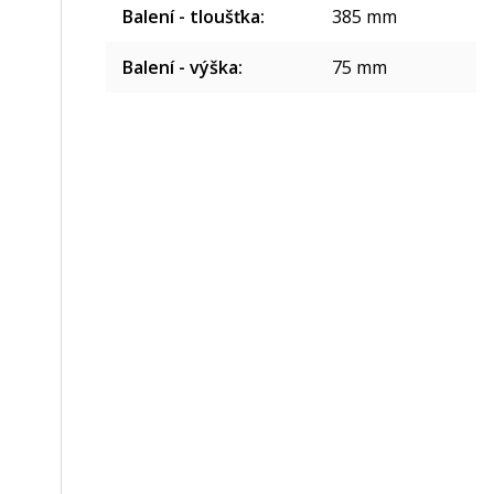
Balení - tloušťka
:
385 mm
Balení - výška
:
75 mm