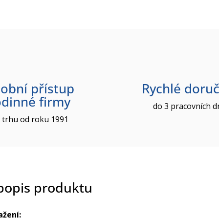
obní přístup
Rychlé doruč
odinné firmy
do 3 pracovních d
 trhu od roku 1991
 popis produktu
ažení: