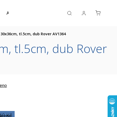
Akce a výprodej
Návrh koupelny
Reference
30x36cm, tl.5cm, dub Rover AV1364
, tl.5cm, dub Rover
eno
40 Kč