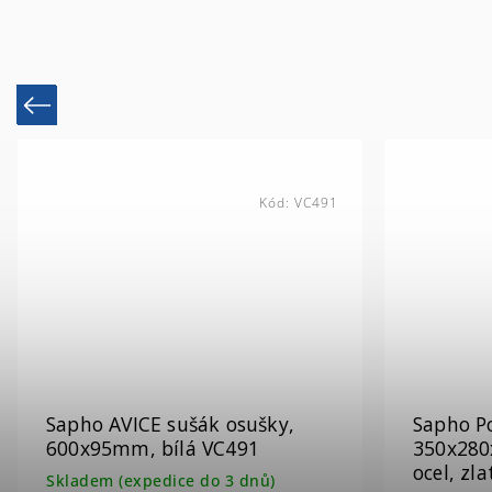
Previous
Kód:
30376
Sapho Podpěrná konzole
Sapho P
350x280x40mm, lakovaná
305x160
ocel, zlato mat, 1 ks 30376
ocel, 1 