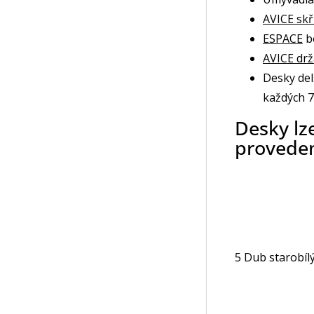
AVICE skř
ESPACE
b
AVICE dr
Desky del
každých 
Desky lz
proveden
5 Dub starobíl