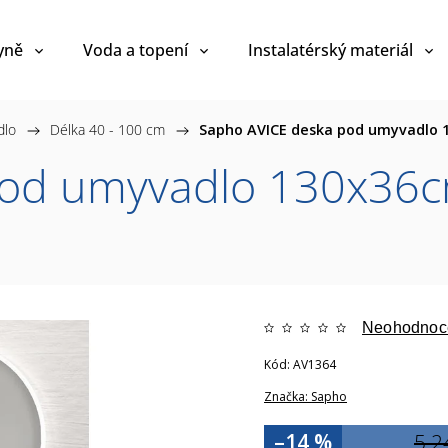
yně
Voda a topení
Instalatérský materiál
dlo
/
Délka 40 - 100 cm
/
Sapho AVICE deska pod umyvadlo 1
od umyvadlo 130x36cm
Neohodnoc
Kód:
AV1364
Značka:
Sapho
–14 %
5 2