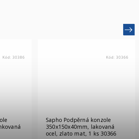
Next
Kód:
30366
Kód:
VC467
ole
Sapho AVICE sušák osušky,
vaná
450x95mm, černá mat VC467
30366
Skladem (expedice do 3 dnů)