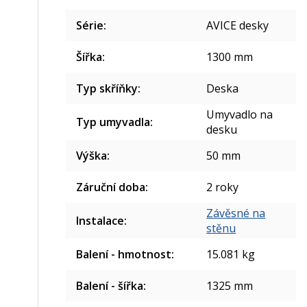
Série
:
AVICE desky
Šířka
:
1300 mm
Typ skříňky
:
Deska
Umyvadlo na
Typ umyvadla
:
desku
Výška
:
50 mm
Záruční doba
:
2 roky
Závěsné na
Instalace
:
stěnu
Balení - hmotnost
:
15.081 kg
Balení - šířka
:
1325 mm