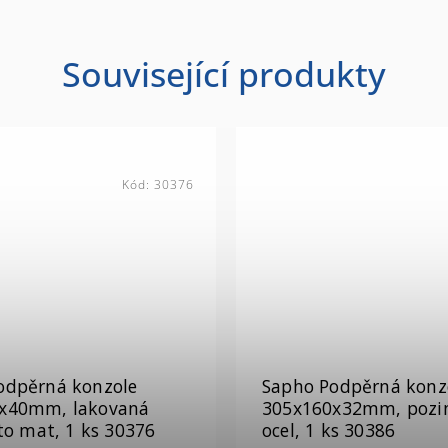
Související produkty
Kód:
30386
odpěrná konzole
Sapho Podpěrná konz
x32mm, pozinkovaná
350x150x40mm, lako
ks 30386
ocel, zlato mat, 1 ks 