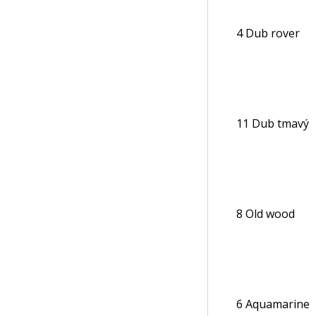
4 Dub rover
11 Dub tmavý
8 Old wood
6 Aquamarine