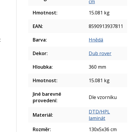
cm
Hmotnost
:
15.081 kg
EAN
:
8590913937811
Barva
:
Hnědá
t
Dekor
:
Dub rover
Hloubka
:
360 mm
Hmotnost
:
15.081 kg
Jiné barevné
Dle vzorníku
provedení
:
DTD/HPL
Materiál
:
laminát
Rozměr
:
130x5x36 cm