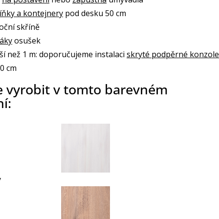
íňky a kontejnery
pod desku 50 cm
oční skříně
žáky
osušek
ší než 1 m: doporučujeme instalaci
skryté podpěrné konzole
70 cm
e vyrobit v tomto barevném
í:
ý