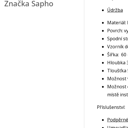
Značka
Sapho
Údržba
Materiál:
Povrch: v
Spodní st
Vzorník 
Šířka: 60
Hloubka 3
Tloušťka 
Možnost v
Možnost d
místě inst
Příslušenství:
Podpěrné
Umyvadl