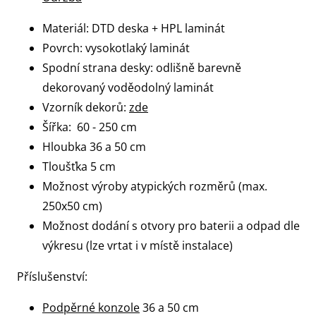
Materiál: DTD deska + HPL laminát
Povrch: vysokotlaký laminát
Spodní strana desky: odlišně barevně
dekorovaný voděodolný laminát
Vzorník dekorů:
zde
Šířka: 60 - 250 cm
Hloubka 36 a 50 cm
Tloušťka 5 cm
Možnost výroby atypických rozměrů (max.
250x50 cm)
Možnost dodání s otvory pro baterii a odpad dle
výkresu (lze vrtat i v místě instalace)
Příslušenství:
Podpěrné konzole
36 a 50 cm