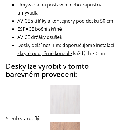
Umyvadla
na postavení
nebo
zápustná
umyvadla
AVICE skříňky a kontejnery
pod desku 50 cm
ESPACE
boční skříně
AVICE držáky
osušek
Desky delší než 1 m: doporučujeme instalaci
skryté podpěrné konzole
každých 70 cm
Desky lze vyrobit v tomto
barevném provedení:
5 Dub starobílý