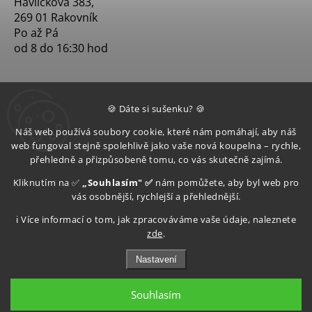
Havlíčkova 383,
269 01 Rakovník
Po až Pá
od 8 do 16:30 hod
🍪 Dáte si sušenku? 🍪
Náš web používá soubory cookie, které nám pomáhají, aby náš
web fungoval stejně spolehlivě jako vaše nová koupelna – rychle,
přehledně a přizpůsobeně tomu, co vás skutečně zajímá.
Kliknutím na ✅
„Souhlasím" ✅
nám pomůžete, aby byl web pro
vás osobnější, rychlejší a přehlednější.
ℹ️ Více informací o tom, jak zpracováváme vaše údaje, naleznete
zde
.
Nastavení
Souhlasím
Copyright 2026
Aquatop s.r.o
. Všechna práva vyhrazena.