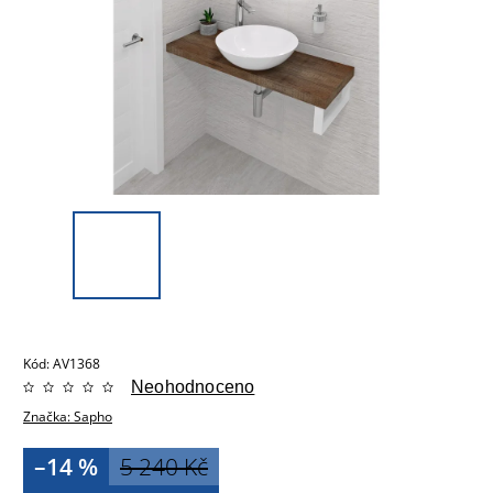
Kód:
AV1368
Neohodnoceno
Značka:
Sapho
–14 %
5 240 Kč