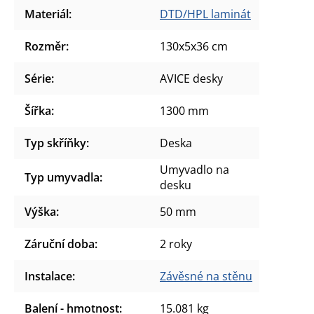
Materiál
:
DTD/HPL laminát
Rozměr
:
130x5x36 cm
Série
:
AVICE desky
Šířka
:
1300 mm
Typ skříňky
:
Deska
Umyvadlo na
Typ umyvadla
:
desku
Výška
:
50 mm
Záruční doba
:
2 roky
Instalace
:
Závěsné na stěnu
Balení - hmotnost
:
15.081 kg