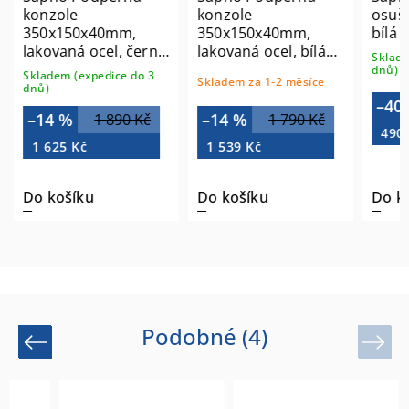
konzole
konzole
osuš
350x150x40mm,
350x150x40mm,
bílá 
lakovaná ocel, černá
lakovaná ocel, bílá
Sklade
mat, 1 ks 30365
mat, 1 ks 30378
dnů)
Skladem (expedice do 3
Skladem za 1-2 měsíce
dnů)
–40
–14 %
–14 %
1 890 Kč
1 790 Kč
490
1 625 Kč
1 539 Kč
Do košíku
Do košíku
Do k
Podobné (4)
Previous
Next