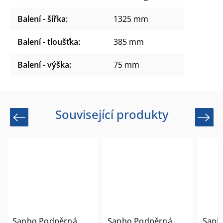
Balení - šířka
:
1325 mm
Balení - tloušťka
:
385 mm
Balení - výška
:
75 mm
Související produkty
Previous
Next
Sapho Podpěrná
Sapho Podpěrná
Saph