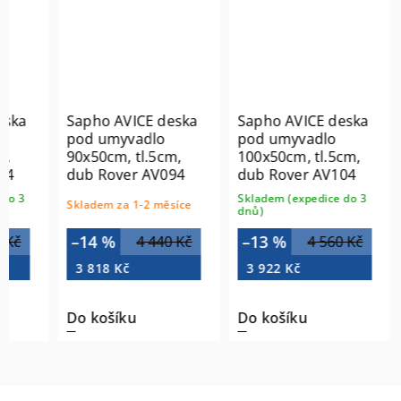
eska
Sapho AVICE deska
Sapho AVICE deska
pod umyvadlo
pod umyvadlo
m,
90x50cm, tl.5cm,
100x50cm, tl.5cm,
84
dub Rover AV094
dub Rover AV104
do 3
Skladem (expedice do 3
Skladem za 1-2 měsíce
dnů)
–14 %
–13 %
 Kč
4 440 Kč
4 560 Kč
3 818 Kč
3 922 Kč
Do košíku
Do košíku