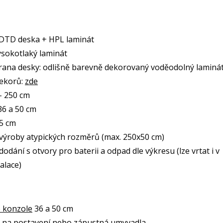
 DTD deska + HPL laminát
ysokotlaký laminát
rana desky: odlišně barevně dekorovaný voděodolný laminá
dekorů:
zde
 - 250 cm
6 a 50 cm
5 cm
ýroby atypických rozměrů (max. 250x50 cm)
odání s otvory pro baterii a odpad dle výkresu (lze vrtat i v
alace)
 konzole
36 a 50 cm
a
na postavení
nebo
zápustná
umyvadla