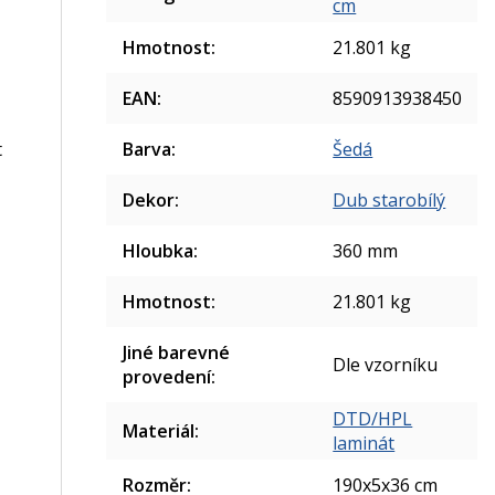
cm
Hmotnost
:
21.801 kg
EAN
:
8590913938450
Barva
:
Šedá
t
Dekor
:
Dub starobílý
Hloubka
:
360 mm
Hmotnost
:
21.801 kg
Jiné barevné
Dle vzorníku
provedení
:
DTD/HPL
Materiál
:
laminát
Rozměr
:
190x5x36 cm