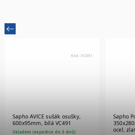
Previous
Kód:
30376
Sapho Podpěrná konzole
Sapho P
350x280x40mm, lakovaná
305x160
ocel, zlato mat, 1 ks 30376
ocel, 1 