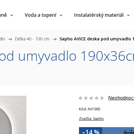
yně
Voda a topení
Instalatérský materiál
dlo
/
Délka 40 - 100 cm
/
Sapho AVICE deska pod umyvadlo 1
od umyvadlo 190x36cm
Neohodnoc
Kód:
AV1965
Značka:
Sapho
–14 %
6 7