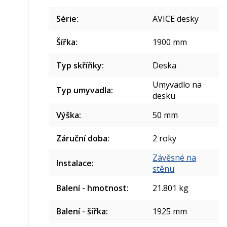
Série
:
AVICE desky
Šířka
:
1900 mm
Typ skříňky
:
Deska
Umyvadlo na
Typ umyvadla
:
desku
Výška
:
50 mm
Záruční doba
:
2 roky
Závěsné na
Instalace
:
stěnu
Balení - hmotnost
:
21.801 kg
Balení - šířka
:
1925 mm