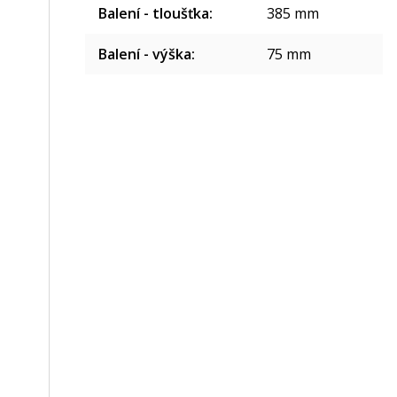
Balení - tloušťka
:
385 mm
Balení - výška
:
75 mm