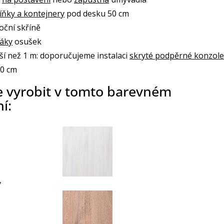
íňky a kontejnery
pod desku 50 cm
oční skříně
žáky
osušek
ší než 1 m: doporučujeme instalaci
skryté podpěrné konzole
70 cm
e vyrobit v tomto barevném
í:
ý