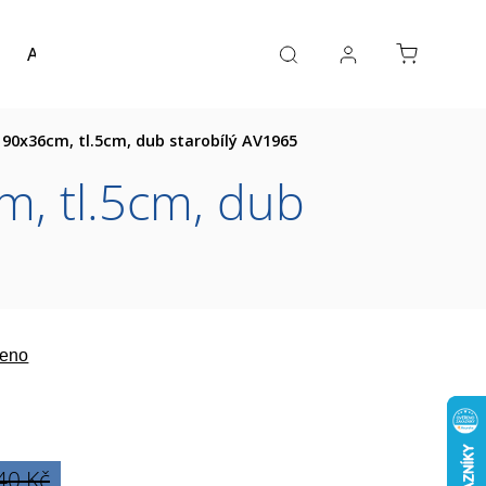
Akce a výprodej
Návrh koupelny
Reference
90x36cm, tl.5cm, dub starobílý AV1965
, tl.5cm, dub
eno
40 Kč