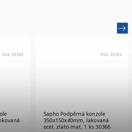
Next
Kód:
30366
Kód:
VC467
ole
Sapho AVICE sušák osušky,
vaná
450x95mm, černá mat VC467
30366
Skladem (expedice do 3 dnů)