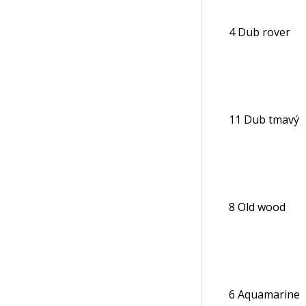
4 Dub rover
11 Dub tmavý
8 Old wood
6 Aquamarine