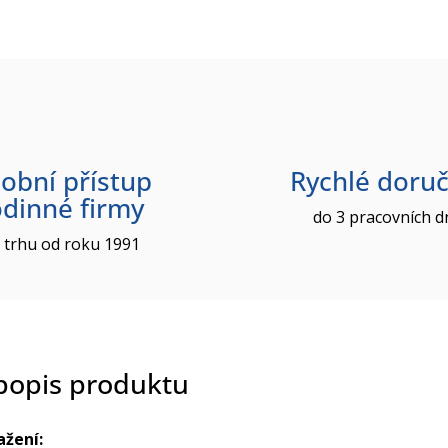
obní přístup
Rychlé doruč
odinné firmy
do 3 pracovních d
 trhu od roku 1991
 popis produktu
ažení: