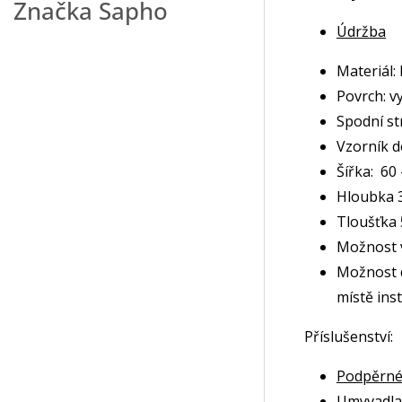
Značka
Sapho
Údržba
Materiál:
Povrch: v
Spodní st
Vzorník 
Šířka: 60
Hloubka 3
Tloušťka 
Možnost v
Možnost d
místě inst
Příslušenství:
Podpěrné
Umyvadl