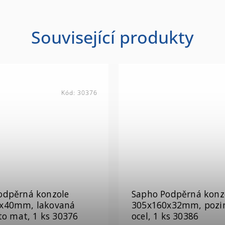
Související produkty
Kód:
30386
odpěrná konzole
Sapho Podpěrná konz
x32mm, pozinkovaná
350x150x40mm, lako
ks 30386
ocel, zlato mat, 1 ks 