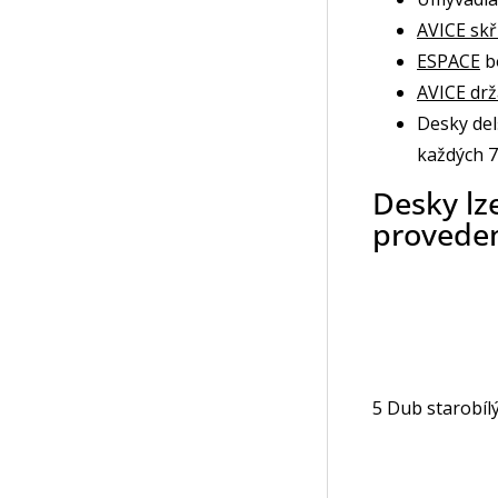
AVICE skř
ESPACE
b
AVICE dr
Desky del
každých 
Desky lz
proveden
5 Dub starobíl