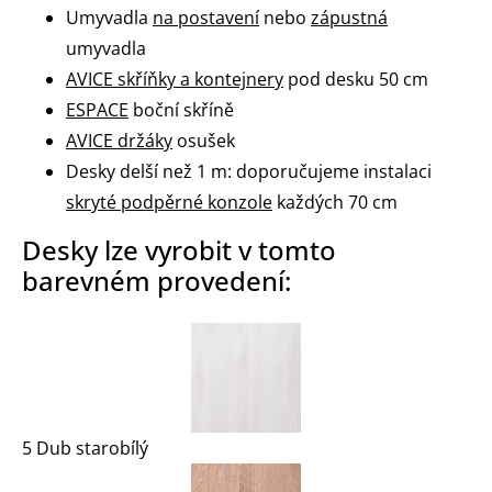
Umyvadla
na postavení
nebo
zápustná
umyvadla
AVICE skříňky a kontejnery
pod desku 50 cm
ESPACE
boční skříně
AVICE držáky
osušek
Desky delší než 1 m: doporučujeme instalaci
skryté podpěrné konzole
každých 70 cm
Desky lze vyrobit v tomto
barevném provedení:
5 Dub starobílý