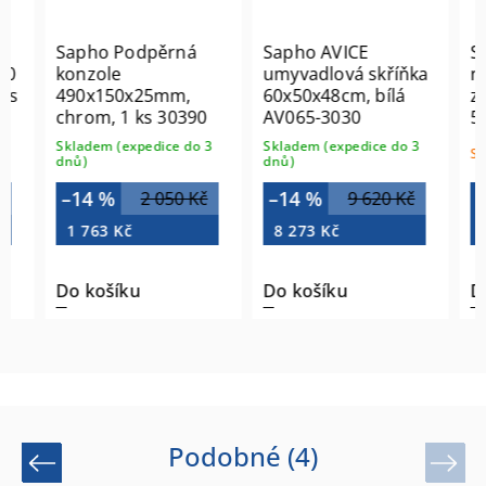
Sapho Podpěrná
Sapho AVICE
Saph
konzole
umyvadlová skříňka
na ko
490x150x25mm,
60x50x48cm, bílá
zásu
chrom, 1 ks 30390
AV065-3030
5cm, 
3030
Skladem (expedice do 3
Skladem (expedice do 3
Sklade
dnů)
dnů)
–14 %
–14 %
–14
2 050 Kč
9 620 Kč
1 763 Kč
8 273 Kč
8 84
Do košíku
Do košíku
Do k
Podobné (4)
Previous
Next