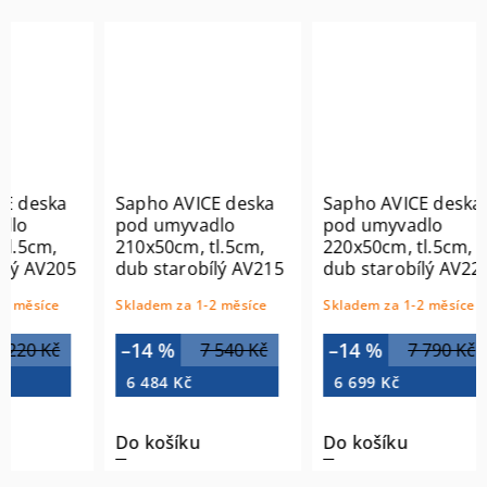
eska
Sapho AVICE deska
Sapho AVICE deska
pod umyvadlo
pod umyvadlo
cm,
210x50cm, tl.5cm,
220x50cm, tl.5cm,
AV205
dub starobílý AV215
dub starobílý AV225
síce
Skladem za 1-2 měsíce
Skladem za 1-2 měsíce
–14 %
–14 %
 Kč
7 540 Kč
7 790 Kč
6 484 Kč
6 699 Kč
Do košíku
Do košíku