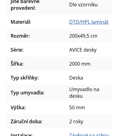
Jiné barevné
Dle vzorníku
provedení
:
Materiál
:
DTD/HPL laminát
Rozměr
:
200x49,5 cm
Série
:
AVICE desky
Šířka
:
2000 mm
Typ skříňky
:
Deska
Umyvadlo na
Typ umyvadla
:
desku
Výška
:
50 mm
Záruční doba
:
2 roky
Instalace
:
Závěsné na stěnu