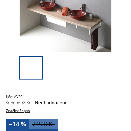
Kód:
AV204
Neohodnoceno
Značka:
Sapho
–14 %
7 220 Kč