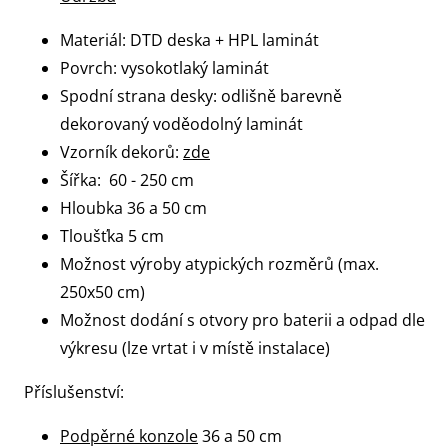
Materiál: DTD deska + HPL laminát
Povrch: vysokotlaký laminát
Spodní strana desky: odlišně barevně
dekorovaný voděodolný laminát
Vzorník dekorů:
zde
Šířka: 60 - 250 cm
Hloubka 36 a 50 cm
Tloušťka 5 cm
Možnost výroby atypických rozměrů (max.
250x50 cm)
Možnost dodání s otvory pro baterii a odpad dle
výkresu (lze vrtat i v místě instalace)
Příslušenství:
Podpěrné konzole
36 a 50 cm