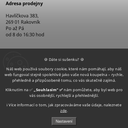
Adresa prodejny
Havlíčkova 383,
269 01 Rakovník
Po až Pá
od 8 do 16:30 hod
🍪 Dáte si sušenku? 🍪
Náš web používá soubory cookie, které nám pomáhají, aby náš
web fungoval stejně spolehlivě jako vaše nová koupelna – rychle,
přehledně a přizpůsobeně tomu, co vás skutečně zajímá.
Kliknutím na ✅
„Souhlasím" ✅
nám pomůžete, aby byl web pro
vás osobnější, rychlejší a přehlednější.
ℹ️ Více informací o tom, jak zpracováváme vaše údaje, naleznete
zde
.
Nastavení