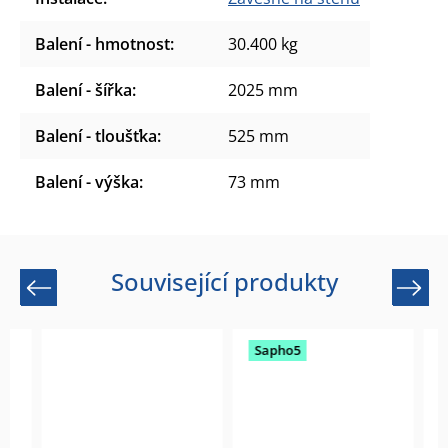
Balení - hmotnost
:
30.400 kg
Balení - šířka
:
2025 mm
Balení - tloušťka
:
525 mm
Balení - výška
:
73 mm
Související produkty
Previous
Next
Sapho5
Sap