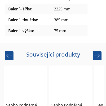
Balení - šířka
:
2225 mm
Balení - tloušťka
:
385 mm
Balení - výška
:
75 mm
Související produkty
Previous
Next
Sapho Podpěrná
Sapho Podpěrná
Saph