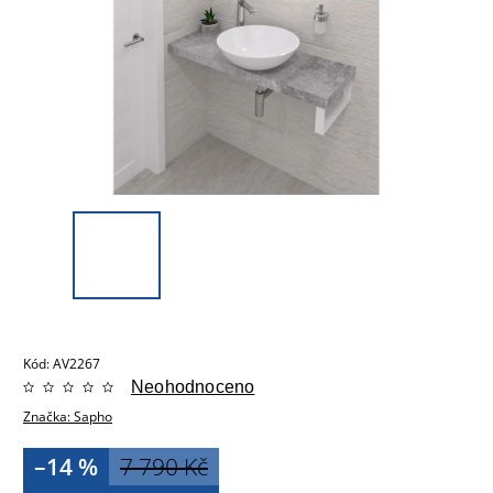
Kód:
AV2267
Neohodnoceno
Značka:
Sapho
–14 %
7 790 Kč