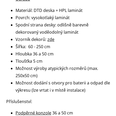
Materiál: DTD deska + HPL laminát
Povrch: vysokotlaký laminát
Spodní strana desky: odlišně barevně
dekorovaný voděodolný laminát
Vzorník dekorů:
zde
Šířka: 60 - 250 cm
Hloubka 36 a 50 cm
Tloušťka 5 cm
Možnost výroby atypických rozměrů (max.
250x50 cm)
Možnost dodání s otvory pro baterii a odpad dle
výkresu (lze vrtat i v místě instalace)
Příslušenství:
Podpěrné konzole
36 a 50 cm