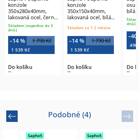
konzole
konzole
osuš
350x280x40mm,
350x150x40mm,
bílá 
lakovaná ocel, černá
lakovaná ocel, bílá
Sklade
mat, 1 ks 30375
mat, 1 ks 30378
dnů)
Skladem (expedice do 3
Skladem za 1-2 měsíce
dnů)
–40
–14 %
–14 %
1 790 Kč
1 790 Kč
490
1 539 Kč
1 539 Kč
Do košíku
Do košíku
Do k
Podobné (4)
Previous
Next
Sapho5
Sapho5