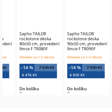
Sapho TAILOR
Sapho TAILOR
ka
rockstone deska
rockstone deska
edení
80x50 cm, provedení
90x50 cm, provedení
límce F TR080F
límce F TR090F
síce
Skladem za 1-2 měsíce
Skladem za 1-2 měsíce
–14 %
–14 %
 Kč
7 530 Kč
7 930 Kč
6 476 Kč
6 820 Kč
Do košíku
Do košíku