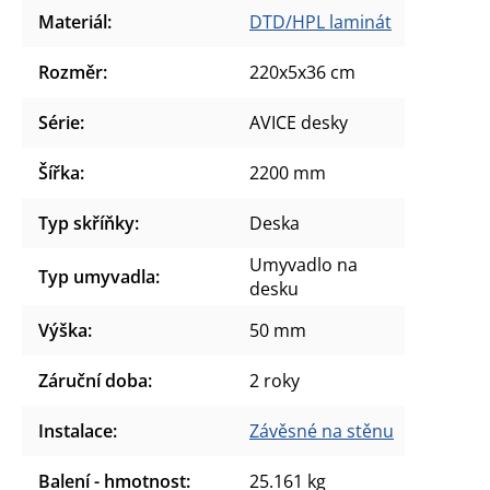
Materiál
:
DTD/HPL laminát
Rozměr
:
220x5x36 cm
Série
:
AVICE desky
Šířka
:
2200 mm
Typ skříňky
:
Deska
Umyvadlo na
Typ umyvadla
:
desku
Výška
:
50 mm
Záruční doba
:
2 roky
Instalace
:
Závěsné na stěnu
Balení - hmotnost
:
25.161 kg