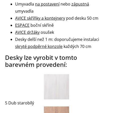
Umyvadla
na postavení
nebo
zápustná
umyvadla
AVICE skříňky a kontejnery
pod desku 50 cm
ESPACE
boční skříně
AVICE držáky
osušek
Desky delší než 1 m: doporučujeme instalaci
skryté podpěrné konzole
každých 70 cm
Desky lze vyrobit v tomto
barevném provedení:
5 Dub starobílý