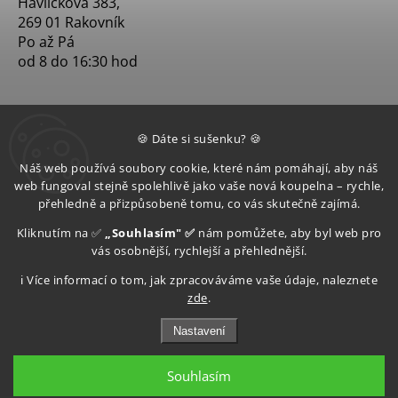
Havlíčkova 383,
269 01 Rakovník
Po až Pá
od 8 do 16:30 hod
🍪 Dáte si sušenku? 🍪
Náš web používá soubory cookie, které nám pomáhají, aby náš
web fungoval stejně spolehlivě jako vaše nová koupelna – rychle,
přehledně a přizpůsobeně tomu, co vás skutečně zajímá.
Kliknutím na ✅
„Souhlasím" ✅
nám pomůžete, aby byl web pro
vás osobnější, rychlejší a přehlednější.
ℹ️ Více informací o tom, jak zpracováváme vaše údaje, naleznete
zde
.
Nastavení
Souhlasím
Copyright 2026
Aquatop s.r.o
. Všechna práva vyhrazena.