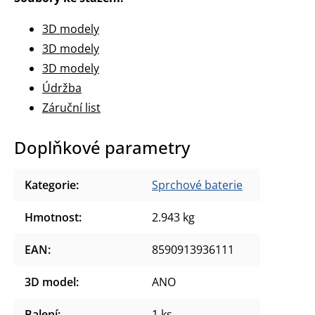
3D modely
3D modely
3D modely
Údržba
Záruční list
Doplňkové parametry
Kategorie
:
Sprchové baterie
Hmotnost
:
2.943 kg
EAN
:
8590913936111
3D model
:
ANO
Balení
:
1 ks