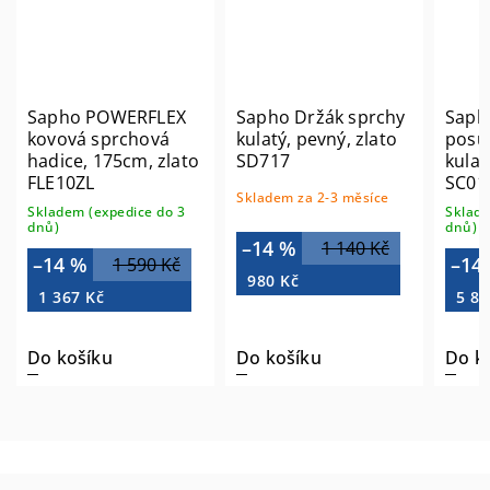
Sapho POWERFLEX
Sapho Držák sprchy
Saph
kovová sprchová
kulatý, pevný, zlato
posu
hadice, 175cm, zlato
SD717
kulat
FLE10ZL
SC01
Skladem za 2-3 měsíce
Skladem (expedice do 3
Sklade
dnů)
dnů)
–14 %
1 140 Kč
–14 %
–14
1 590 Kč
980 Kč
1 367 Kč
5 83
Do košíku
Do košíku
Do k