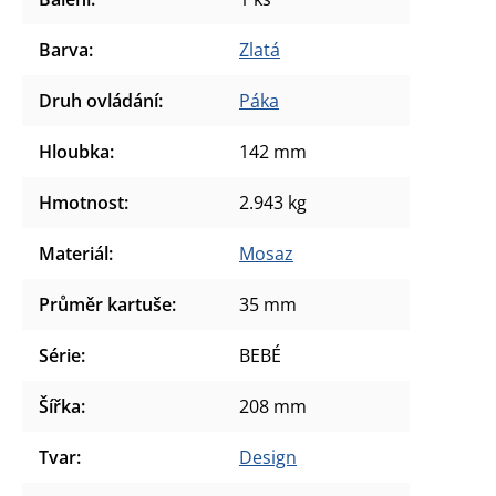
Barva
:
Zlatá
Druh ovládání
:
Páka
Hloubka
:
142 mm
Hmotnost
:
2.943 kg
Materiál
:
Mosaz
Průměr kartuše
:
35 mm
Série
:
BEBÉ
Šířka
:
208 mm
Tvar
:
Design