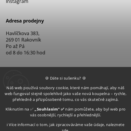
Instagram
Adresa prodejny
Havlíčkova 383,
269 01 Rakovník
Po až Pá
od 8 do 16:30 hod
🍪 Dáte si sušenku? 🍪
Náš web používá soubory cookie, které nám pomáhají, aby náš
web fungoval stejně spolehlivě jako vaše nová koupelna – rychle,
přehledně a přizpůsobeně tomu, co vás skutečně zajímá.
Kliknutím na ✅
„Souhlasím" ✅
nám pomůžete, aby byl web pro
vás osobnější, rychlejší a přehlednější.
ℹ️ Více informací o tom, jak zpracováváme vaše údaje, naleznete
zde
.