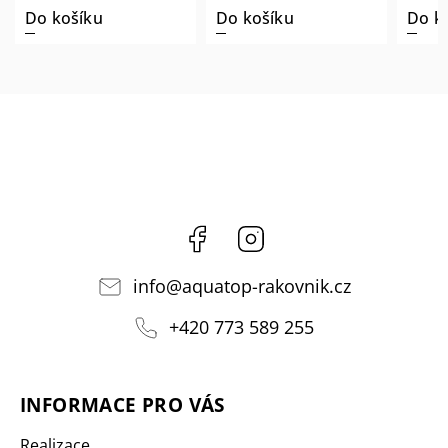
Do košíku
Do košíku
Do k
Facebook
Instagram
info
@
aquatop-rakovnik.cz
+420 773 589 255
INFORMACE PRO VÁS
Realizace