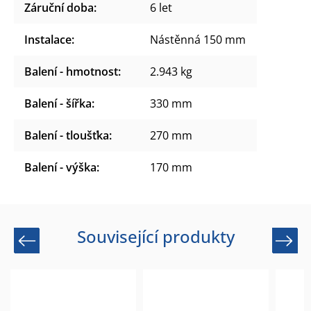
Záruční doba
:
6 let
Instalace
:
Nástěnná 150 mm
Balení - hmotnost
:
2.943 kg
Balení - šířka
:
330 mm
Balení - tloušťka
:
270 mm
Balení - výška
:
170 mm
Související produkty
Previous
Next