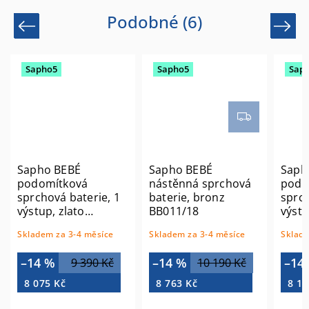
Podobné (6)
Previous
Next
Sapho5
Sapho5
Sap
Sapho BEBÉ
Sapho BEBÉ
Saph
podomítková
nástěnná sprchová
podo
sprchová baterie, 1
baterie, bronz
sprch
výstup, zlato
BB011/18
výstu
BB041/17
BB04
Skladem za 3-4 měsíce
Skladem za 3-4 měsíce
Sklade
–14 %
–14 %
–14
9 390 Kč
10 190 Kč
8 075 Kč
8 763 Kč
8 16