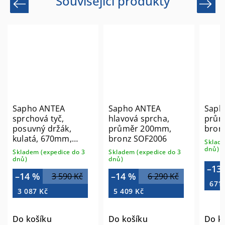
Související produkty
Previous
Next
Sapho ANTEA
Sapho ANTEA
Saph
sprchová tyč,
hlavová sprcha,
prům
posuvný držák,
průměr 200mm,
bron
kulatá, 670mm,
bronz SOF2006
Sklade
bronz SAL0036
dnů)
Skladem (expedice do 3
Skladem (expedice do 3
dnů)
dnů)
–13
–14 %
–14 %
3 590 Kč
6 290 Kč
671
3 087 Kč
5 409 Kč
Do košíku
Do košíku
Do k