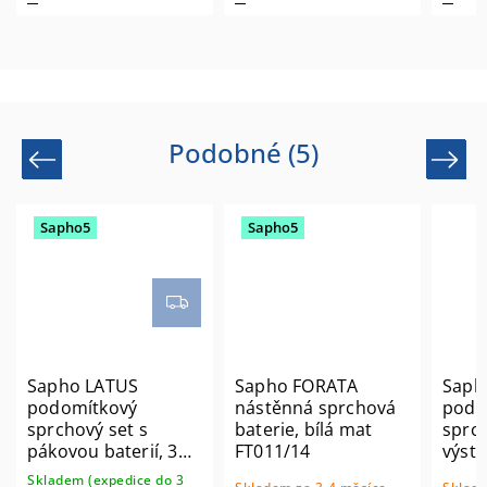
Podobné (5)
Previous
Next
Sapho5
Sapho5
Sapho LATUS
Sapho FORATA
Saph
podomítkový
nástěnná sprchová
podo
sprchový set s
baterie, bílá mat
sprch
pákovou baterií, 3
FT011/14
výstu
výstupy, chrom
FT04
Skladem (expedice do 3