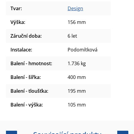
Tvar
:
Design
Výška
:
156 mm
Záruční doba
:
6 let
Instalace
:
Podomítková
Balení - hmotnost
:
1.736 kg
Balení - šířka
:
400 mm
Balení - tloušťka
:
195 mm
Balení - výška
:
105 mm