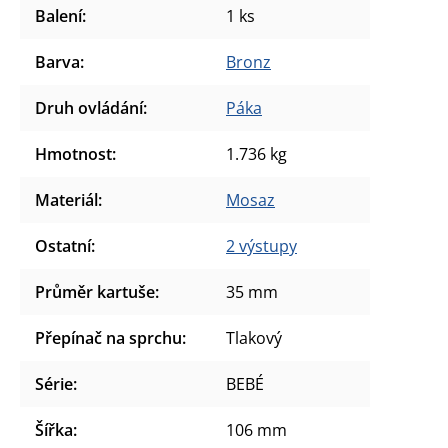
Balení
:
1 ks
Barva
:
Bronz
Druh ovládání
:
Páka
Hmotnost
:
1.736 kg
Materiál
:
Mosaz
Ostatní
:
2 výstupy
Průměr kartuše
:
35 mm
Přepínač na sprchu
:
Tlakový
Série
:
BEBÉ
Šířka
:
106 mm