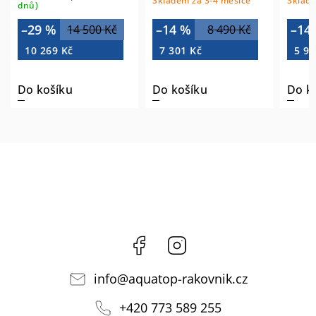
Skladem za 3-4 měsíce
Sklade
1102-44-01
dnů)
–29 %
–14 %
–14
14 500 Kč
8 490 Kč
10 269 Kč
7 301 Kč
5 92
Do košíku
Do košíku
Do k
Facebook
Instagram
info
@
aquatop-rakovnik.cz
+420 773 589 255