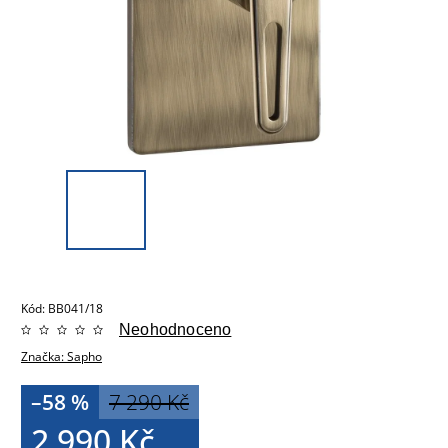
Kód:
BB041/18
Neohodnoceno
Značka:
Sapho
–58 %
7 290 Kč
2 990 Kč