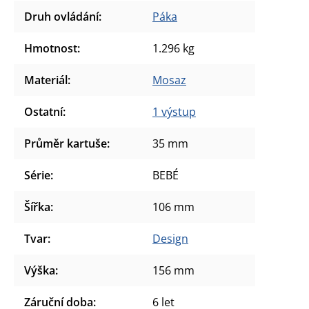
Druh ovládání
:
Páka
Hmotnost
:
1.296 kg
Materiál
:
Mosaz
Ostatní
:
1 výstup
Průměr kartuše
:
35 mm
Série
:
BEBÉ
Šířka
:
106 mm
Tvar
:
Design
Výška
:
156 mm
Záruční doba
:
6 let