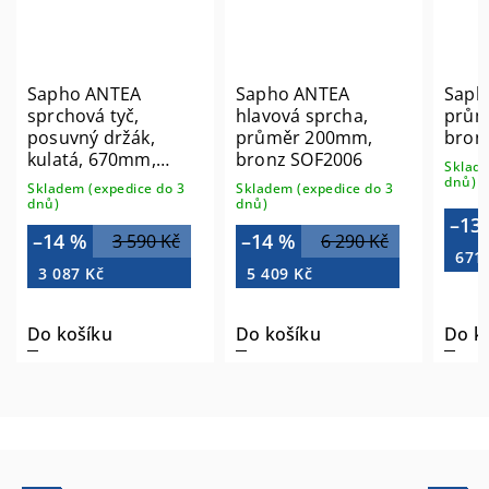
Sapho ANTEA
Sapho ANTEA
Saph
sprchová tyč,
hlavová sprcha,
prům
posuvný držák,
průměr 200mm,
bron
kulatá, 670mm,
bronz SOF2006
Sklade
bronz SAL0036
dnů)
Skladem (expedice do 3
Skladem (expedice do 3
dnů)
dnů)
–13
–14 %
–14 %
3 590 Kč
6 290 Kč
671
3 087 Kč
5 409 Kč
Do košíku
Do košíku
Do k