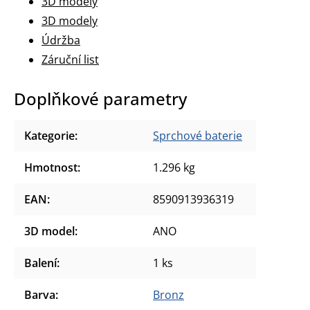
3D modely
3D modely
Údržba
Záruční list
Doplňkové parametry
Kategorie
:
Sprchové baterie
Hmotnost
:
1.296 kg
EAN
:
8590913936319
3D model
:
ANO
Balení
:
1 ks
Barva
:
Bronz