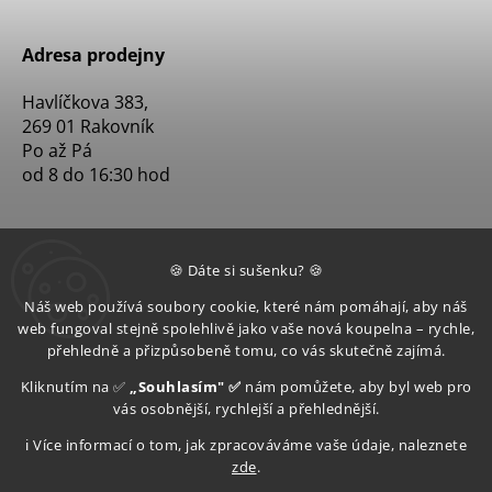
Adresa prodejny
Havlíčkova 383,
269 01 Rakovník
Po až Pá
od 8 do 16:30 hod
🍪 Dáte si sušenku? 🍪
Náš web používá soubory cookie, které nám pomáhají, aby náš
web fungoval stejně spolehlivě jako vaše nová koupelna – rychle,
přehledně a přizpůsobeně tomu, co vás skutečně zajímá.
Kliknutím na ✅
„Souhlasím" ✅
nám pomůžete, aby byl web pro
vás osobnější, rychlejší a přehlednější.
ℹ️ Více informací o tom, jak zpracováváme vaše údaje, naleznete
zde
.