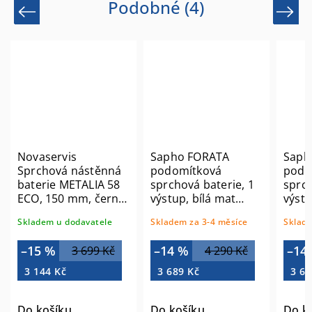
Podobné (4)
Previous
Next
Novaservis
Sapho FORATA
Saph
Sprchová nástěnná
podomítková
podo
baterie METALIA 58
sprchová baterie, 1
sprch
ECO, 150 mm, černá
výstup, bílá mat
výstu
58061,5
FT041/14
FT04
Skladem u dodavatele
Skladem za 3-4 měsíce
Sklade
–15 %
–14 %
–14
3 699 Kč
4 290 Kč
3 144 Kč
3 689 Kč
3 68
Do košíku
Do košíku
Do k