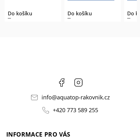
Do košíku
Do košíku
Do k
Facebook
Instagram
info
@
aquatop-rakovnik.cz
+420 773 589 255
INFORMACE PRO VÁS