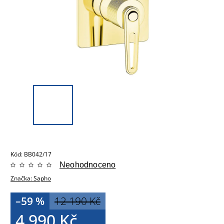
Kód:
BB042/17
Neohodnoceno
Značka:
Sapho
–59 %
12 190 Kč
4 990 Kč