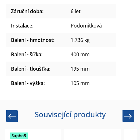
Záruční doba
:
6 let
Instalace
:
Podomítková
Balení - hmotnost
:
1.736 kg
Balení - šířka
:
400 mm
Balení - tloušťka
:
195 mm
Balení - výška
:
105 mm
Související produkty
Previous
Next
Sapho5