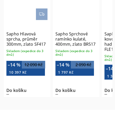
Sapho Hlavová
Sapho Sprchové
Saph
sprcha, průměr
ramínko kulaté,
kovo
300mm, zlato SF417
400mm, zlato BR517
hadic
FLE1
Skladem (expedice do 3
Skladem (expedice do 3
dnů)
dnů)
Sklade
dnů)
–14 %
–14 %
12 090 Kč
2 090 Kč
–14
10 397 Kč
1 797 Kč
1 36
Do košíku
Do košíku
Do k