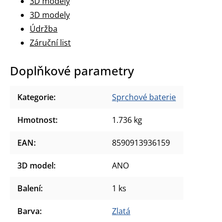
3D modely
3D modely
Údržba
Záruční list
Doplňkové parametry
Kategorie
:
Sprchové baterie
Hmotnost
:
1.736 kg
EAN
:
8590913936159
3D model
:
ANO
Balení
:
1 ks
Barva
:
Zlatá