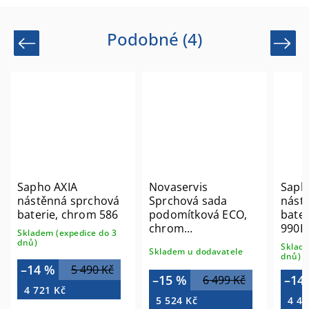
Podobné (4)
Previous
Next
Sapho AXIA
Novaservis
Saph
nástěnná sprchová
Sprchová sada
nást
baterie, chrom 586
podomítková ECO,
bater
chrom
990E
Skladem (expedice do 3
SADA36051R,0
dnů)
Sklade
Skladem u dodavatele
dnů)
–14 %
5 490 Kč
–15 %
–14
6 499 Kč
4 721 Kč
5 524 Kč
4 46