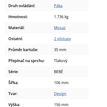
Druh ovládání
:
Páka
Hmotnost
:
1.736 kg
Materiál
:
Mosaz
Ostatní
:
2 výstupy
Průměr kartuše
:
35 mm
Přepínač na sprchu
:
Tlakový
Série
:
BEBÉ
Šířka
:
106 mm
Tvar
:
Design
Výška
:
156 mm