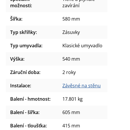
možnosti
:
zavírání
Šířka
:
580 mm
Typ skříňky
:
Zásuvky
Typ umyvadla
:
Klasické umyvadlo
Výška
:
540 mm
Záruční doba
:
2 roky
Instalace
:
Závěsné na stěnu
Balení - hmotnost
:
17.801 kg
Balení - šířka
:
605 mm
Balení - tloušťka
:
415 mm