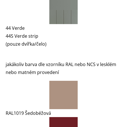
44 Verde
44S Verde strip
(pouze dvířka/čelo)
jakákoliv barva dle vzorníku RAL nebo NCS v lesklém
nebo matném provedení
RAL1019 Šedobéžová