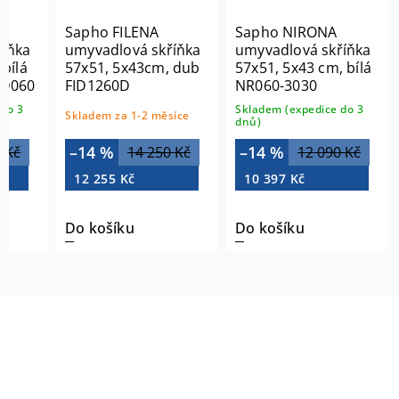
A
Sapho FILENA
Sapho NIRONA
říňka
umyvadlová skříňka
umyvadlová skříňka
bílá
57x51, 5x43cm, dub
57x51, 5x43 cm, bílá
MD060
FID1260D
NR060-3030
do 3
Skladem (expedice do 3
Skladem za 1-2 měsíce
dnů)
–14 %
–14 %
 Kč
14 250 Kč
12 090 Kč
12 255 Kč
10 397 Kč
Do košíku
Do košíku