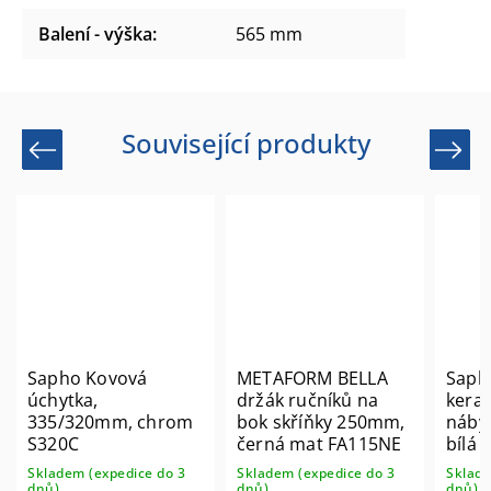
Balení - výška
:
565 mm
Související produkty
Previous
Next
Sapho Kovová
METAFORM BELLA
Saph
úchytka,
držák ručníků na
kera
335/320mm, chrom
bok skříňky 250mm,
náby
S320C
černá mat FA115NE
bílá 
Skladem (expedice do 3
Skladem (expedice do 3
Sklade
dnů)
dnů)
dnů)