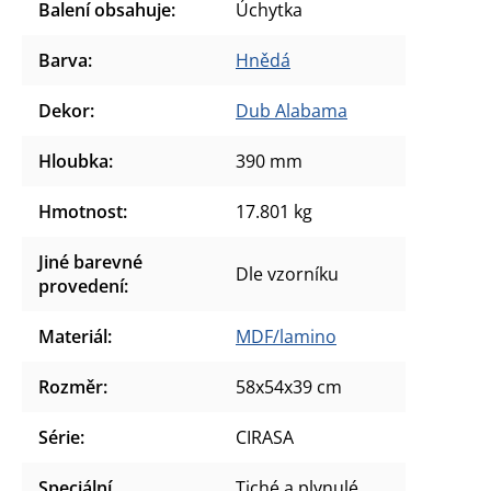
Balení obsahuje
:
Úchytka
Barva
:
Hnědá
Dekor
:
Dub Alabama
Hloubka
:
390 mm
Hmotnost
:
17.801 kg
Jiné barevné
Dle vzorníku
provedení
:
Materiál
:
MDF/lamino
Rozměr
:
58x54x39 cm
Série
:
CIRASA
Speciální
Tiché a plynulé