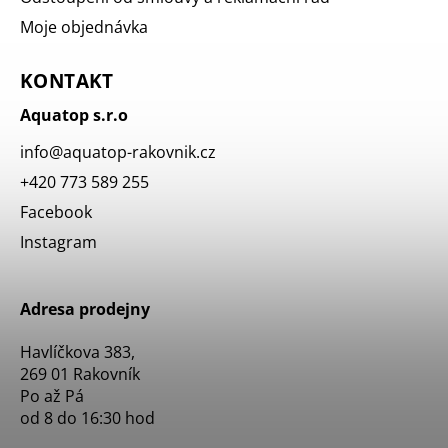
Moje objednávka
KONTAKT
Aquatop s.r.o
info
@
aquatop-rakovnik.cz
+420 773 589 255
Facebook
Instagram
Adresa prodejny
Havlíčkova 383,
269 01 Rakovník
Po až Pá
od 8 do 16:30 hod