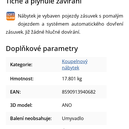
Tiché a plynulé zavírání
Nábytek je vybaven pojezdy zásuvek s pomalým
dojezdem a systémem automatického dovření
zásuvek. Již žádné hlučné dovírání.
Doplňkové parametry
Koupelnový
Kategorie
:
nábytek
Hmotnost
:
17.801 kg
EAN
:
8590913940682
3D model
:
ANO
Balení neobsahuje
:
Umyvadlo