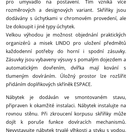
pro umyvadlo na postavení. Tím vzniká více
rozměrových a designových variant. Skříňky jsou
dodávány s úchytkami v chromovém provedení, ale
lze dokoupit i jiné typy úchytek.
Velkou výhodou je možnost objednání praktických
organizérů a misek LINDO pro uložení předmětů
každodenní potřeby do horní i spodní zásuvky.
Zásuvky jsou vybaveny výsuvy s pomalým dojezdem a
automatickým dovřením, dvířka mají kování s
tlumeným dovíráním. Úložný prostor lze rozšířit
přidáním doplňkových skříněk ESPACE.
Nábytek je dodáván ve smontovaném stavu,
připraven k okamžité instalaci. Nábytek instalujte na
rovnou stěnu. Při zkroucení korpusu skříňky může
dojít k poruše funkce dovíracích mechanismů.
Nevystavujte nábytek trvalé vlhkosti a styku s vodou.