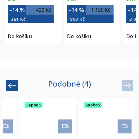
–14 %
–14 %
–14
420 Kč
1 155 Kč
361 Kč
993 Kč
2 05
Do košíku
Do košíku
Do k
Podobné (4)
Previous
Next
Sapho5
Sapho5