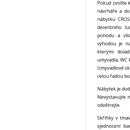
Pokud zvolíte 
návrháře a do
nábytku CROS
decentního lu
pohodu a vlí
výhodou je na
kterými dolad
umyvadla, WC k
Umyvadlové skří
celou řadou bo
Nábytek je dod
Nevystavujte n
odvětrejte.
Skříňky v tma
sjednocení ba