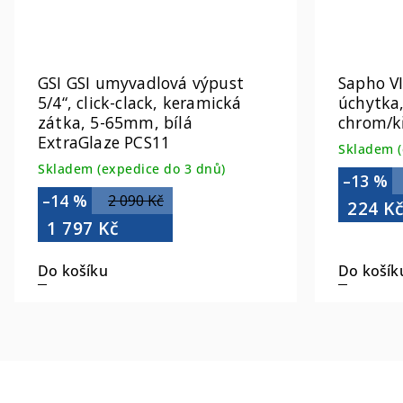
GSI GSI umyvadlová výpust
Sapho V
5/4“, click-clack, keramická
úchytka
zátka, 5-65mm, bílá
chrom/kř
ExtraGlaze PCS11
Skladem (
Skladem (expedice do 3 dnů)
–13 %
–14 %
2 090 Kč
224 K
1 797 Kč
Do košíku
Do košík