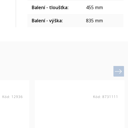
Balení - tloušťka
:
455 mm
Balení - výška
:
835 mm
Next
Kód:
12936
Kód:
8731111