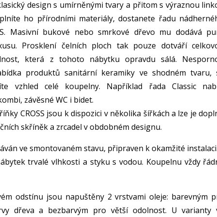
klasický design s umírněnými tvary a přitom s výraznou link
plníte ho přírodními materiály, dostanete řadu nádherné
S. Masivní bukové nebo smrkové dřevo mu dodává pu
xusu. Prosklení čelních ploch tak pouze dotváří celkov
dnost, která z tohoto nábytku opravdu sálá. Nesporn
bídka produktů sanitární keramiky ve shodném tvaru, 
íte vzhled celé koupelny. Například řada Classic nabí
ombi, závěsné WC i bidet.
ňky CROSS jsou k dispozici v několika šířkách a lze je dopl
čních skříněk a zrcadel v obdobném designu.
áván ve smontovaném stavu, připraven k okamžité instalaci
ábytek trvalé vlhkosti a styku s vodou. Koupelnu vždy řád
vém odstínu jsou napuštěny 2 vrstvami oleje: barevným p
rvy dřeva a bezbarvým pro větší odolnost. U varianty 