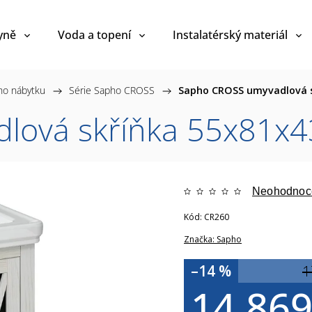
yně
Voda a topení
Instalatérský materiál
ho nábytku
/
Série Sapho CROSS
/
Sapho CROSS umyvadlová s
ová skříňka 55x81x43
Neohodnoc
Kód:
CR260
Značka:
Sapho
–14 %
1
14 869