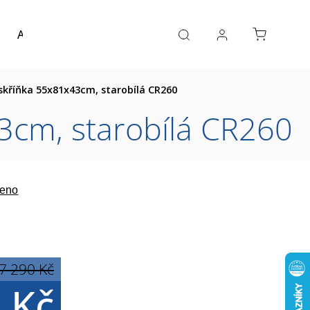
Akce a výprodej
Návrh koupelny
Reference
kříňka 55x81x43cm, starobílá CR260
cm, starobílá CR260
eno
7 290 Kč
 Kč