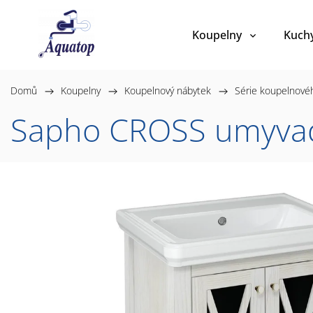
Koupelny
Kuch
Domů
/
Koupelny
/
Koupelnový nábytek
/
Série koupelnové
Sapho CROSS umyvadl