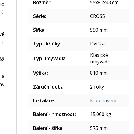
Rozměr
:
55x81x43 cm
ro
ší
Série
:
CROSS
Šířka
:
550 mm
vé
ch
Typ skříňky
:
Dvířka
Klasické
Typ umyvadla
:
ěž
umyvadlo
Výška
:
810 mm
 a
hy
Záruční doba
:
2 roky
Instalace
:
K postavení
Balení - hmotnost
:
15.000 kg
Balení - šířka
:
575 mm