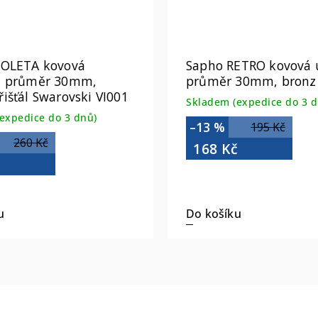
IOLETA kovová
Sapho RETRO kovová 
, průměr 30mm,
průměr 30mm, bronz
išťál Swarovski VI001
Skladem (expedice do 3 d
expedice do 3 dnů)
–13 %
195 Kč
260 Kč
168 Kč
č
u
Do košíku