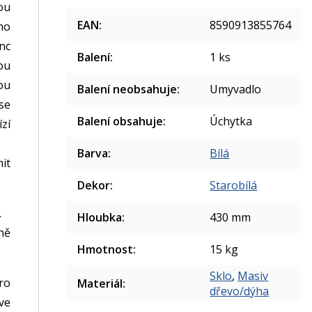
ou
EAN
:
8590913855764
ho
nc
Balení
:
1 ks
ou
ou
Balení neobsahuje
:
Umyvadlo
se
Balení obsahuje
:
Úchytka
zí
Barva
:
Bílá
nit
Dekor
:
Starobílá
.
Hloubka
:
430 mm
ně
Hmotnost
:
15 kg
Sklo
,
Masiv
ro
Materiál
:
dřevo/dýha
ve