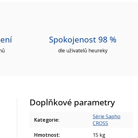
ení
Spokojenost 98 %
nů
dle uživatelů heureky
Doplňkové parametry
Série Sapho
Kategorie
:
CROSS
Hmotnost
:
15 kg