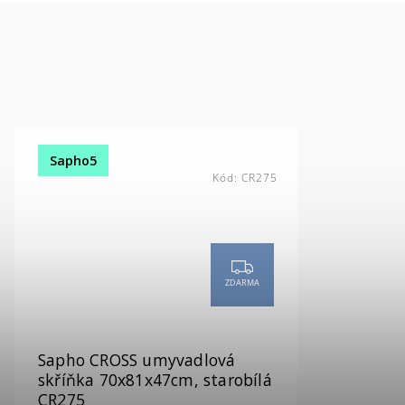
Sapho5
Kód:
CR275
ZDARMA
Sapho CROSS umyvadlová
skříňka 70x81x47cm, starobílá
CR275