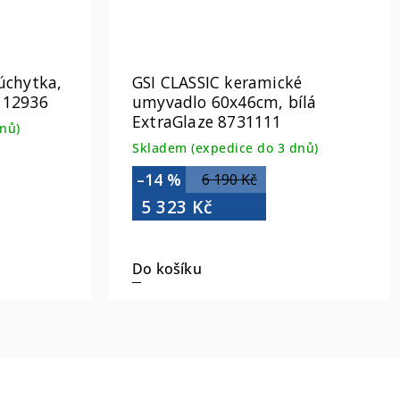
úchytka,
GSI CLASSIC keramické
 12936
umyvadlo 60x46cm, bílá
ExtraGlaze 8731111
nů)
Skladem (expedice do 3 dnů)
–14 %
6 190 Kč
5 323 Kč
Do košíku