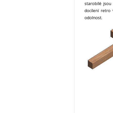
starobílé jso
docílení retr
odolnost.