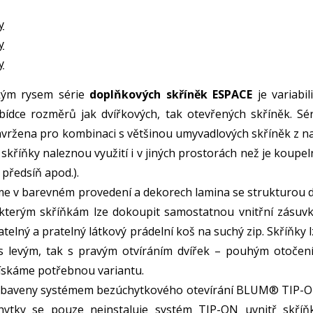
y
y
y
ckým rysem série
doplňkových skříněk ESPACE
je variabil
bídce rozměrů jak dvířkových, tak otevřených skříněk. Sér
vržena pro kombinaci s většinou umyvadlových skříněk z na
skříňky naleznou využití i v jiných prostorách než je koupe
 předsíň apod.).
me v barevném provedení a dekorech lamina se strukturou d
ěkterým skříňkám lze dokoupit samostatnou vnitřní zásuvk
telný a pratelný látkový prádelní koš na suchý zip. Skříňky 
k s levým, tak s pravým otvíráním dvířek – pouhým otočen
získáme potřebnou variantu.
vybaveny systémem bezúchytkového otevírání BLUM® TIP-O
chytky se pouze neinstaluje systém TIP-ON uvnitř skříňk