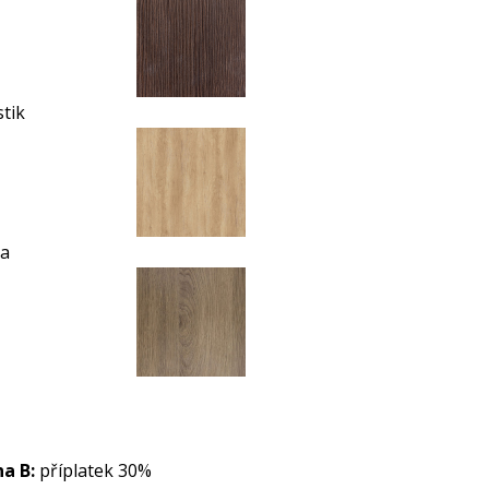
stik
ma
a B:
příplatek 30%