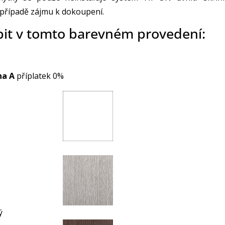
 případě zájmu k dokoupení.
bit v tomto barevném provedení:
na A
příplatek 0%
ý