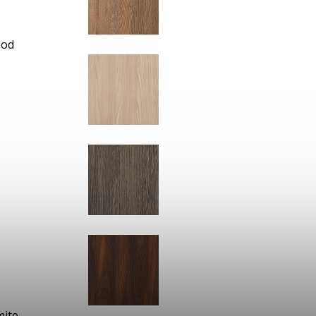
ood
mite