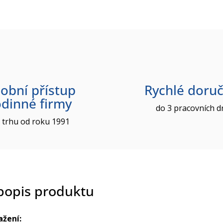
obní přístup
Rychlé doruč
odinné firmy
do 3 pracovních d
 trhu od roku 1991
 popis produktu
ažení: