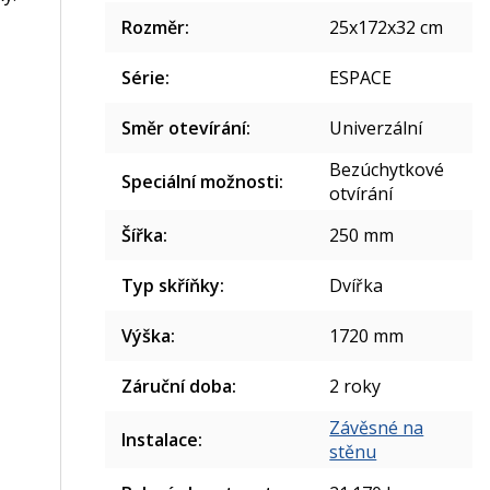
Rozměr
:
25x172x32 cm
Série
:
ESPACE
Směr otevírání
:
Univerzální
Bezúchytkové
Speciální možnosti
:
otvírání
Šířka
:
250 mm
Typ skříňky
:
Dvířka
Výška
:
1720 mm
Záruční doba
:
2 roky
Závěsné na
Instalace
:
stěnu