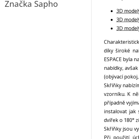
Značka
Sapho
3D model
3D model
3D model
Charakteristi
díky široké na
ESPACE byla na
nabídky, avšak 
(obývací pokoj,
Skříňky nabízí
vzorníku. K n
případně vyjíma
instalovat ja
dvířek o 180° 
Skříňky jsou 
Při použití ú