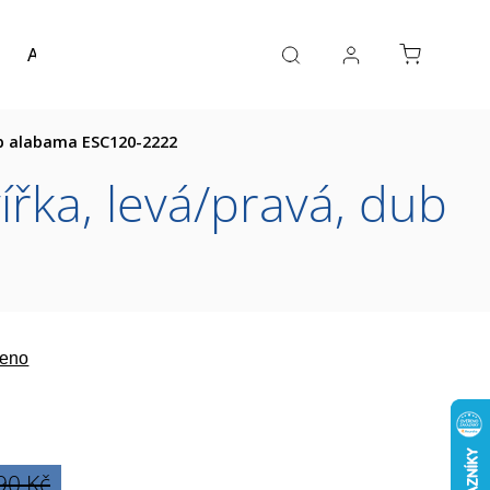
Akce a výprodej
Návrh koupelny
Reference
ub alabama ESC120-2222
řka, levá/pravá, dub
eno
90 Kč