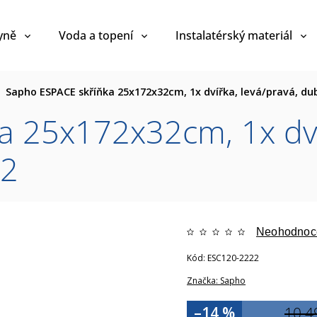
yně
Voda a topení
Instalatérský materiál
Sapho ESPACE skříňka 25x172x32cm, 1x dvířka, levá/pravá, d
 25x172x32cm, 1x dví
22
Neohodnoc
Kód:
ESC120-2222
Značka:
Sapho
–14 %
10 4