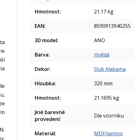
Hmotnost
:
21.17 kg
EAN
:
8590913940255
3D model
:
ANO
ita
ie
Barva
:
Hnědá
ší
lna
Dekor
:
Dub Alabama
Hloubka
:
320 mm
le
u,
Hmotnost
:
21.1695 kg
lze
Jiné barevné
ím
Dle vzorníku
provedení
:
N.
Materiál
:
MDF/lamino
y.