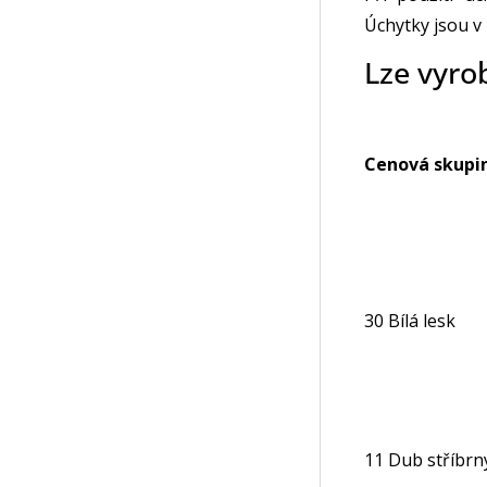
Úchytky jsou v
Lze vyro
Cenová skupi
30 Bílá lesk
11 Dub stříbrn