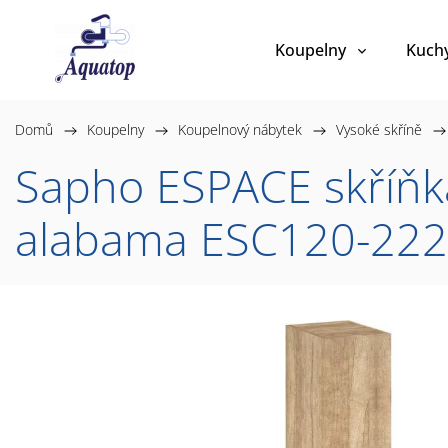
Koupelny
Kuch
Domů
/
Koupelny
/
Koupelnový nábytek
/
Vysoké skříně
/
Sapho ESPACE skříňka
alabama ESC120-22