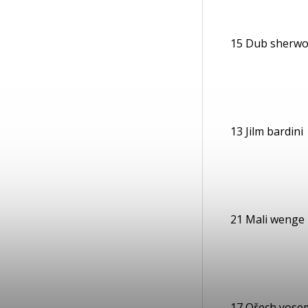
15 Dub sherw
13 Jilm bardini
21 Mali wenge
17 Ořech yose