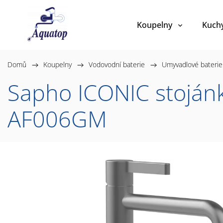
Koupelny
Kuch
Domů
/
Koupelny
/
Vodovodní baterie
/
Umyvadlové baterie
Sapho ICONIC stojánk
AF006GM