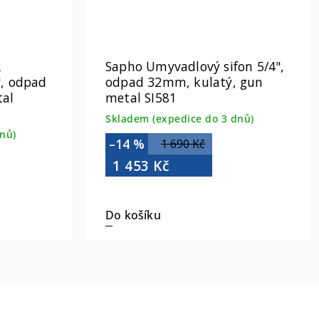
R
Sapho Umyvadlový sifon 5/4",
", odpad
odpad 32mm, kulatý, gun
al
metal SI581
Skladem (expedice do 3 dnů)
nů)
–14 %
1 690 Kč
1 453 Kč
Do košíku