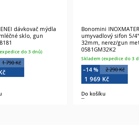
RENEI dávkovač mýdla
Bonomini INOXMATE
mléčné sklo, gun
umyvadlový sifon 5/4
I8181
32mm, nerez/gun met
0581GM32K2
expedice do 3 dnů)
Skladem (expedice do 3 d
1 790 Kč
–14 %
2 290 Kč
Kč
1 969 Kč
u
Do košíku