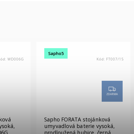
Sapho5
Kód:
WD006G
Kód:
FT007/15
ZDARMA
ková
Sapho FORATA stojánková
ysoká,
umyvadlová baterie vysoká,
06G
prodloužená hubice, černá