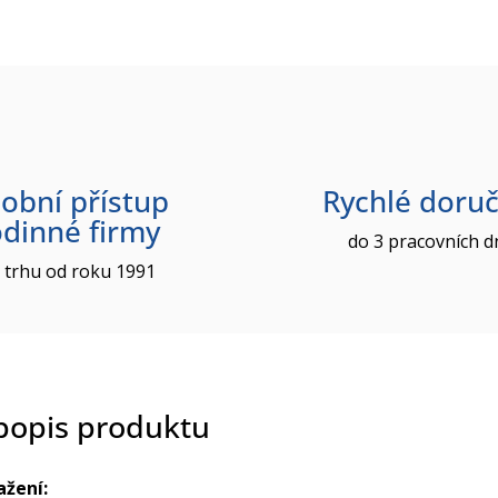
obní přístup
Rychlé doruč
odinné firmy
do 3 pracovních d
 trhu od roku 1991
 popis produktu
ažení: