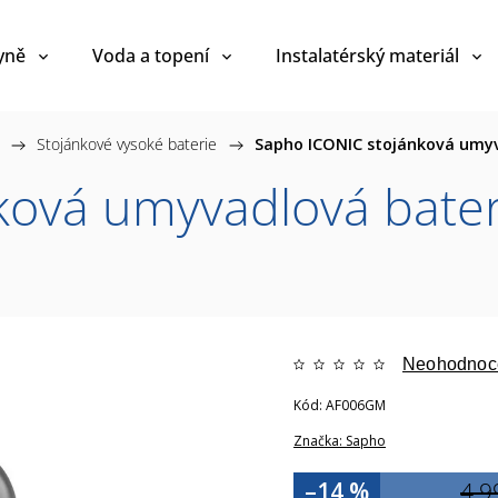
yně
Voda a topení
Instalatérský materiál
/
Stojánkové vysoké baterie
/
Sapho ICONIC stojánková umy
ová umyvadlová bater
Neohodnoc
Kód:
AF006GM
Značka:
Sapho
–14 %
4 9