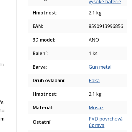
vysoké baterie
Hmotnost
:
2.1 kg
EAN
:
8590913996856
3D model
:
ANO
Balení
:
1 ks
lo
Barva
:
Gun metal
Druh ovládání
:
Páka
Hmotnost
:
2.1 kg
e.
Materiál
:
Mosaz
mu
ým
PVD povrchová
Ostatní
:
úprava