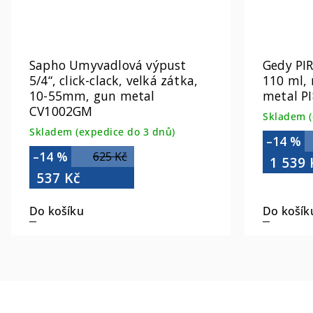
Sapho Umyvadlová výpust
Gedy PI
5/4“, click-clack, velká zátka,
110 ml, 
10-55mm, gun metal
metal P
CV1002GM
Skladem (
Skladem (expedice do 3 dnů)
–14 %
–14 %
625 Kč
1 539 
537 Kč
Do košíku
Do košík