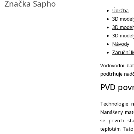
Značka
Sapho
Údržba
3D model
3D model
3D model
Návody
Záruční li
Vodovodní bat
podtrhuje nadč
PVD pov
Technologie 
Nanášený mate
se povrch st
teplotám. Tato 