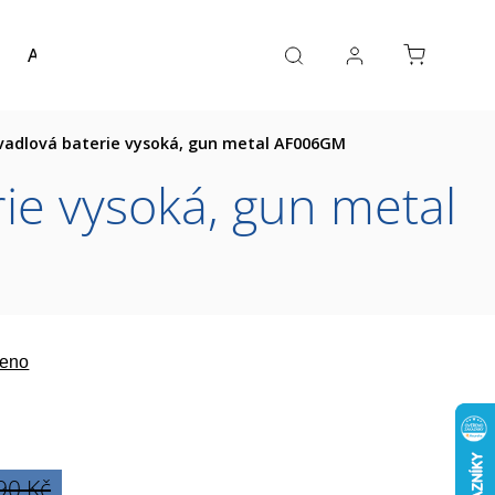
Akce a výprodej
Návrh koupelny
Reference
vadlová baterie vysoká, gun metal AF006GM
ie vysoká, gun metal
eno
90 Kč