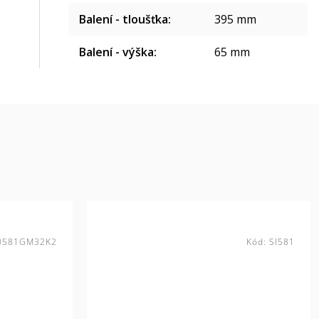
Balení - tloušťka
:
395 mm
Balení - výška
:
65 mm
0581GM32K2
Kód:
SI581