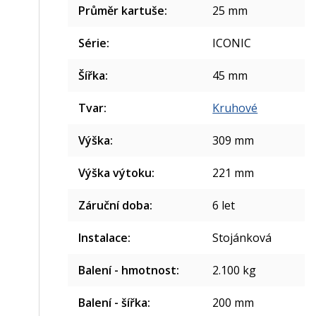
Průměr kartuše
:
25 mm
Série
:
ICONIC
Šířka
:
45 mm
Tvar
:
Kruhové
Výška
:
309 mm
Výška výtoku
:
221 mm
Záruční doba
:
6 let
Instalace
:
Stojánková
Balení - hmotnost
:
2.100 kg
Balení - šířka
:
200 mm