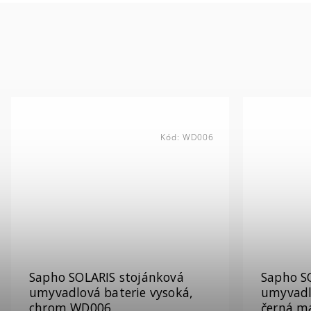
Kód:
WD006
Sapho SOLARIS stojánková
Sapho S
umyvadlová baterie vysoká,
umyvadl
chrom WD006
černá m