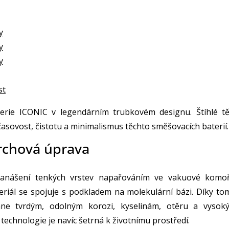
y
y
y
st
erie ICONIC v legendárním trubkovém designu. Štíhlé tě
asovost, čistotu a minimalismus těchto směšovacích baterií.
rchová úprava
nanášení tenkých vrstev napařováním ve vakuové komoř
riál se spojuje s podkladem na molekulární bázi. Díky to
ane tvrdým, odolným korozi, kyselinám, otěru a vysok
technologie je navíc šetrná k životnímu prostředí.