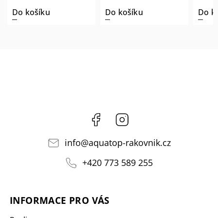
Do košíku
Do košíku
Do k
Facebook
Instagram
info
@
aquatop-rakovnik.cz
+420 773 589 255
INFORMACE PRO VÁS