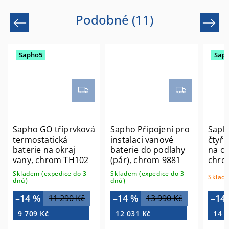
Podobné (11)
Previous
Next
Sapho5
Sap
Sapho GO tříprvková
Sapho Připojení pro
Saph
termostatická
instalaci vanové
čtyřp
baterie na okraj
baterie do podlahy
na ok
vany, chrom TH102
(pár), chrom 9881
chro
Skladem (expedice do 3
Skladem (expedice do 3
Sklade
dnů)
dnů)
–14 %
–14 %
–14
11 290 Kč
13 990 Kč
9 709 Kč
12 031 Kč
14 6