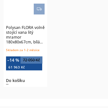
Polysan FLORA volně
stojící vana litý
mramor
180x80x67cm, bílá
99713
Skladem za 1-2 měsíce
–14 %
72 050 Kč
61 963 Kč
Do košíku