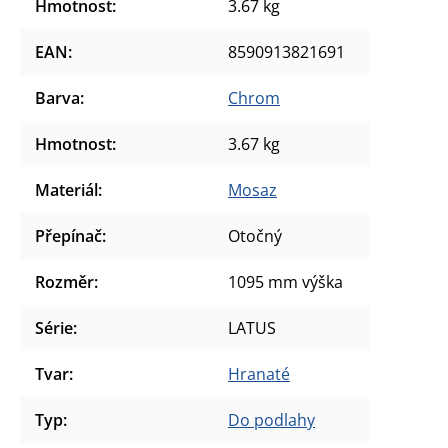
Hmotnost
:
3.67 kg
EAN
:
8590913821691
Barva
:
Chrom
Hmotnost
:
3.67 kg
Materiál
:
Mosaz
Přepínač
:
Otočný
Rozměr
:
1095 mm výška
Série
:
LATUS
Tvar
:
Hranaté
Typ
:
Do podlahy