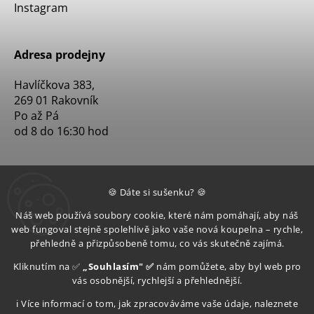
Instagram
Adresa prodejny
Havlíčkova 383,
269 01 Rakovník
Po až Pá
od 8 do 16:30 hod
🍪 Dáte si sušenku? 🍪
Náš web používá soubory cookie, které nám pomáhají, aby náš
web fungoval stejně spolehlivě jako vaše nová koupelna – rychle,
přehledně a přizpůsobeně tomu, co vás skutečně zajímá.
Kliknutím na ✅
„Souhlasím" ✅
nám pomůžete, aby byl web pro
vás osobnější, rychlejší a přehlednější.
ℹ️ Více informací o tom, jak zpracováváme vaše údaje, naleznete