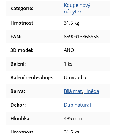
Koupelnový
Kategorie
:
nábytek
Hmotnost
:
31.5 kg
EAN
:
8590913868658
3D model
:
ANO
Balení
:
1 ks
Balení neobsahuje
:
Umyvadlo
Barva
:
Bílá mat
,
Hnědá
Dekor
:
Dub natural
Hloubka
:
485 mm
Hmotnost
:
31.5 kg