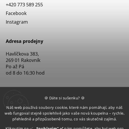
+420 773 589 255
Facebook
Instagram
Adresa prodejny
Havlíčkova 383,
269 01 Rakovník
Po až Pá
od 8 do 16:30 hod
🍪 Dáte si sušenku? 🍪
Náš web používá soubory cookie, které nám pomáhají, aby náš
web fungoval stejně spolehlivě jako vaše nová koupelna – rychle,
přehledně a přizpůsobeně tomu, co vás skutečně zajímá.
Kliknutím na ✅
„Souhlasím" ✅
nám pomůžete, aby byl web pro