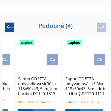
Podobné (4)
Previous
Next
Sapho5
Sapho5
Sapho ODETTA
Sapho ODETTA
říňka
umyvadlová skříňka
umyvadlová skříňka
, bílá
118x50x43, 5cm, jilm
118x50x43, 5cm, dub
0
bardini DT120-1313
stříbrný DT120-1111
do 3
Skladem za 1-2 měsíce
Skladem za 1-2 měsíce