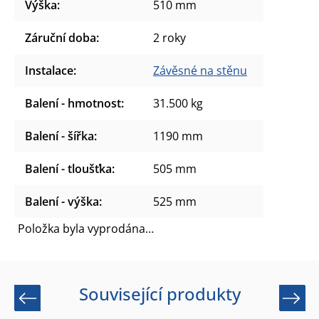
Výška
:
510 mm
Záruční doba
:
2 roky
Instalace
:
Závěsné na stěnu
Balení - hmotnost
:
31.500 kg
Balení - šířka
:
1190 mm
Balení - tloušťka
:
505 mm
Balení - výška
:
525 mm
Položka byla vyprodána…
Související produkty
Previous
Next