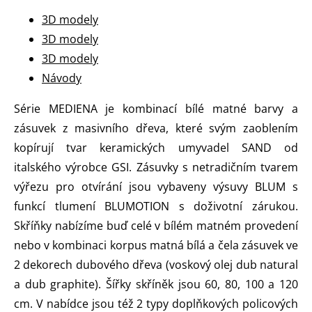
3D modely
3D modely
3D modely
Návody
Série MEDIENA je kombinací bílé matné barvy a
zásuvek z masivního dřeva, které svým zaoblením
kopírují tvar keramických umyvadel SAND od
italského výrobce GSI. Zásuvky s netradičním tvarem
výřezu pro otvírání jsou vybaveny výsuvy BLUM s
funkcí tlumení BLUMOTION s doživotní zárukou.
Skříňky nabízíme buď celé v bílém matném provedení
nebo v kombinaci korpus matná bílá a čela zásuvek ve
2 dekorech dubového dřeva (voskový olej dub natural
a dub graphite). Šířky skříněk jsou 60, 80, 100 a 120
cm. V nabídce jsou též 2 typy doplňkových policových