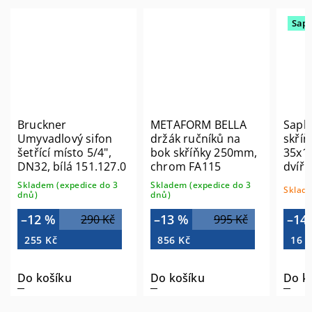
Sap
Bruckner
METAFORM BELLA
Saph
ý
Umyvadlový sifon
držák ručníků na
skříň
šetřící místo 5/4",
bok skříňky 250mm,
35x1
DN32, bílá 151.127.0
chrom FA115
dvířk
bílá 
Skladem (expedice do 3
Skladem (expedice do 3
Sklade
MD3
dnů)
dnů)
–12 %
–13 %
–14
290 Kč
995 Kč
255 Kč
856 Kč
16 7
Do košíku
Do košíku
Do k