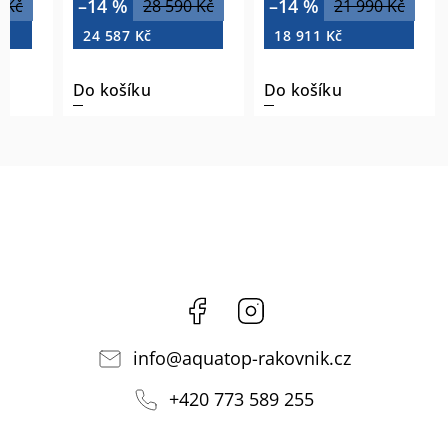
–14 %
–14 %
 Kč
28 590 Kč
21 990 Kč
24 587 Kč
18 911 Kč
Do košíku
Do košíku
Facebook
Instagram
info
@
aquatop-rakovnik.cz
+420 773 589 255