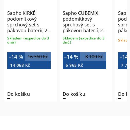
Sapho KIRKÉ
Sapho CUBEMIX
Saph
podomítkový
podomítkový
podo
sprchový set s
sprchový set s
sprch
pákovou baterií, 2
pákovou baterií, 2
pákov
výstupy, bronz
výstupy, vyústění,
výst
Skladem (expedice do 3
Skladem (expedice do 3
Sklade
KI42B-02
chrom CM042-01
držá
dnů)
dnů)
CM04
–14 %
–14 %
–14
16 360 Kč
8 100 Kč
14 068 Kč
6 965 Kč
7 71
Do košíku
Do košíku
Do k