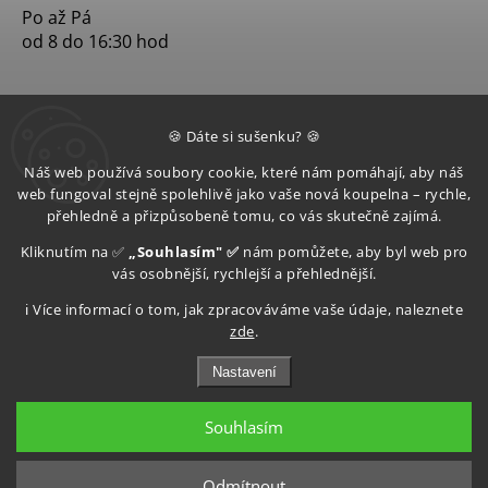
Po až Pá
od 8 do 16:30 hod
🍪 Dáte si sušenku? 🍪
Náš web používá soubory cookie, které nám pomáhají, aby náš
web fungoval stejně spolehlivě jako vaše nová koupelna – rychle,
přehledně a přizpůsobeně tomu, co vás skutečně zajímá.
Kliknutím na ✅
„Souhlasím" ✅
nám pomůžete, aby byl web pro
vás osobnější, rychlejší a přehlednější.
ℹ️ Více informací o tom, jak zpracováváme vaše údaje, naleznete
zde
.
Nastavení
Souhlasím
Copyright 2026
Aquatop s.r.o
. Všechna práva vyhrazena.
Upravit nastavení cookies
Odmítnout