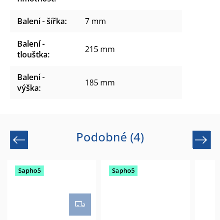
Balení - šířka
:
7 mm
Balení -
215 mm
tloušťka
:
Balení -
185 mm
výška
:
Podobné (4)
Previous
Next
Sapho5
Sapho5