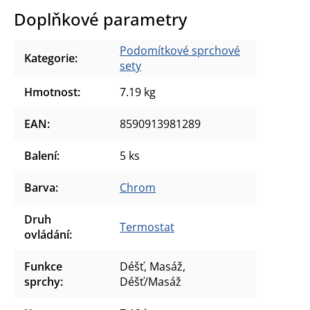
Doplňkové parametry
Podomítkové sprchové
Kategorie
:
sety
Hmotnost
:
7.19 kg
EAN
:
8590913981289
Balení
:
5 ks
Barva
:
Chrom
Druh
Termostat
ovládání
:
Funkce
Déšť, Masáž,
sprchy
:
Déšť/Masáž