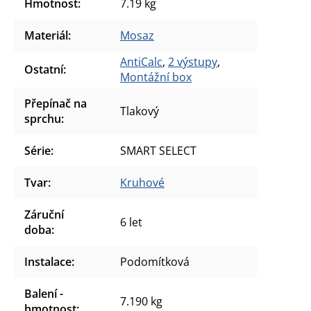
Hmotnost
:
7.19 kg
Materiál
:
Mosaz
AntiCalc
,
2 výstupy
,
Ostatní
:
Montážní box
Přepínač na
Tlakový
sprchu
:
Série
:
SMART SELECT
Tvar
:
Kruhové
Záruční
6 let
doba
:
Instalace
:
Podomítková
Balení -
7.190 kg
hmotnost
: