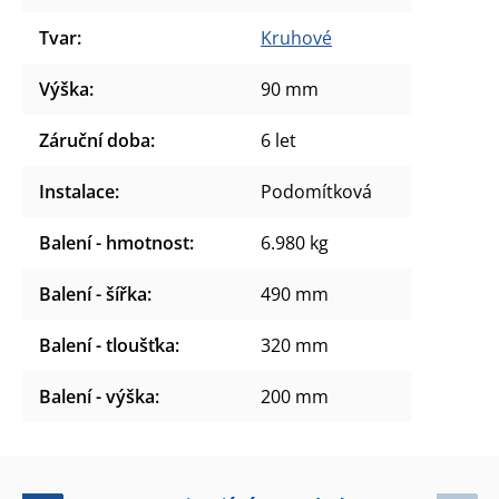
Tvar
:
Kruhové
Výška
:
90 mm
Záruční doba
:
6 let
Instalace
:
Podomítková
Balení - hmotnost
:
6.980 kg
Balení - šířka
:
490 mm
Balení - tloušťka
:
320 mm
Balení - výška
:
200 mm