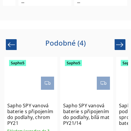
Podobné (4)
Previous
Next
Sapho5
Sapho5
Sap
Sapho SPY vanová
Sapho SPY vanová
Saph
baterie s připojením
baterie s připojením
podo
do podlahy, chrom
do podlahy, bílá mat
sprc
PY21
PY21/14
bater
sprch
Skladem (expedice do 3