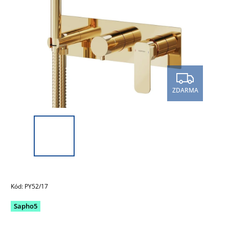
ZDARMA
Kód:
PY52/17
Sapho5