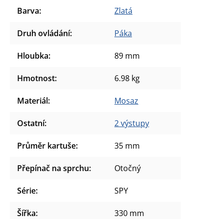
Barva
:
Zlatá
Druh ovládání
:
Páka
Hloubka
:
89 mm
Hmotnost
:
6.98 kg
Materiál
:
Mosaz
Ostatní
:
2 výstupy
Průměr kartuše
:
35 mm
Přepínač na sprchu
:
Otočný
Série
:
SPY
Šířka
:
330 mm