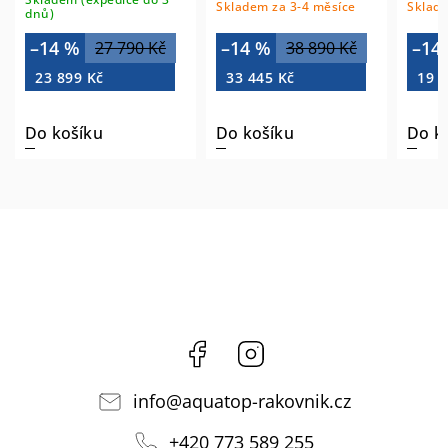
Skladem za 3-4 měsíce
Sklade
bílá 
dnů)
–14 %
–14 %
–14
27 790 Kč
38 890 Kč
23 899 Kč
33 445 Kč
19 7
Do košíku
Do košíku
Do k
Facebook
Instagram
info
@
aquatop-rakovnik.cz
+420 773 589 255