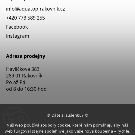
info
@
aquatop-rakovnik.cz
+420 773 589 255
Facebook
Instagram
Adresa prodejny
Havlíčkova 383,
269 01 Rakovník
Po až Pá
od 8 do 16:30 hod
🍪 Dáte si sušenku? 🍪
Náš web používá soubory cookie, které nám pomáhají, aby náš
web fungoval stejně spolehlivě jako vaše nová koupelna – rychle,