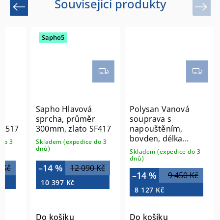
Související produkty
Previous
Next
Sapho5
é
Sapho Hlavová
Polysan Vanová
,
sprcha, průměr
souprava s
BR517
300mm, zlato SF417
napouštěním,
bovden, délka
do 3
Skladem (expedice do 3
775mm, zátka
dnů)
Skladem (expedice do 3
72mm, zlato 71685G
dnů)
–14 %
 Kč
12 090 Kč
–14 %
9 450 Kč
10 397 Kč
8 127 Kč
Do košíku
Do košíku