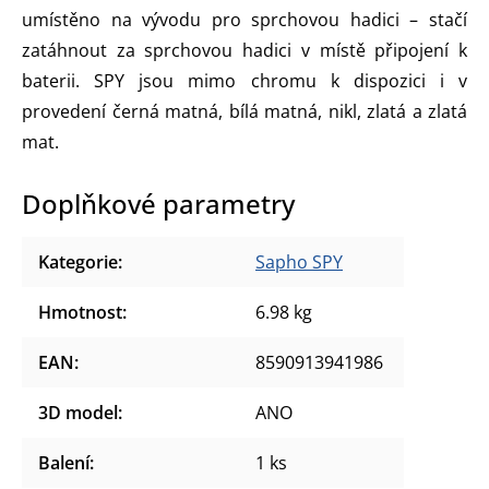
umístěno na vývodu pro sprchovou hadici – stačí
zatáhnout za sprchovou hadici v místě připojení k
baterii. SPY jsou mimo chromu k dispozici i v
provedení černá matná, bílá matná, nikl, zlatá a zlatá
mat.
Doplňkové parametry
Kategorie
:
Sapho SPY
Hmotnost
:
6.98 kg
EAN
:
8590913941986
3D model
:
ANO
Balení
:
1 ks