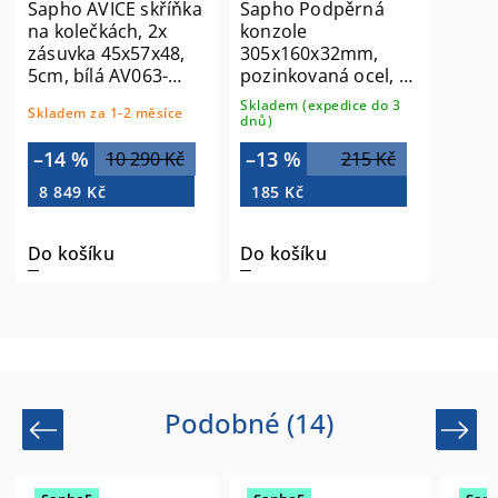
Sapho AVICE skříňka
Sapho Podpěrná
na kolečkách, 2x
konzole
zásuvka 45x57x48,
305x160x32mm,
5cm, bílá AV063-
pozinkovaná ocel, 1
3030
ks 30386
Skladem (expedice do 3
Skladem za 1-2 měsíce
dnů)
–14 %
–13 %
10 290 Kč
215 Kč
8 849 Kč
185 Kč
Do košíku
Do košíku
Podobné (14)
Previous
Next