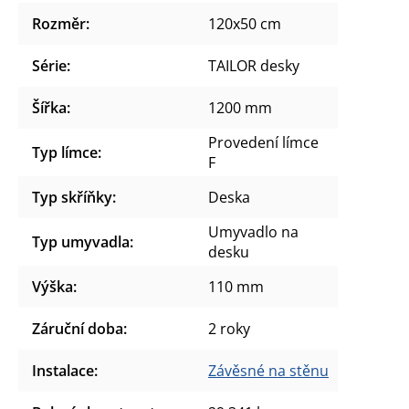
Rozměr
:
120x50 cm
Série
:
TAILOR desky
Šířka
:
1200 mm
Provedení límce
Typ límce
:
F
Typ skříňky
:
Deska
Umyvadlo na
Typ umyvadla
:
desku
Výška
:
110 mm
Záruční doba
:
2 roky
Instalace
:
Závěsné na stěnu