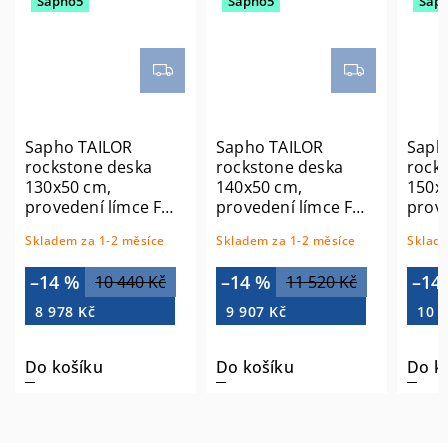
Sapho5
Sapho5
Sap
Sapho TAILOR
Sapho TAILOR
Saph
rockstone deska
rockstone deska
rock
140x50 cm,
150x50 cm,
110x
provedení límce F
provedení límce F
prove
TR140F
TR150F
TR11
Skladem za 1-2 měsíce
Skladem za 1-2 měsíce
Sklade
–14 %
–14 %
–14
11 520 Kč
12 070 Kč
9 907 Kč
10 380 Kč
8 88
Do košíku
Do košíku
Do k