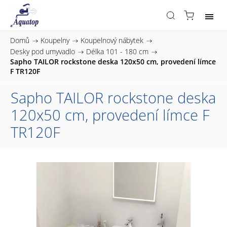
Domů
/
Koupelny
/
Koupelnový nábytek
/
Desky pod umyvadlo
/
Délka 101 - 180 cm
/
Sapho TAILOR rockstone deska 120x50 cm, provedení límce
F TR120F
Sapho TAILOR rockstone deska
120x50 cm, provedení límce F
TR120F