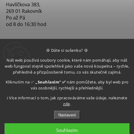
Havlíčkova 383,
269 01 Rakovník
Po až Pá
od 8 do 16:30 hod
🍪 Dáte si sušenku? 🍪
Náš web používá soubory cookie, které nám pomáhají, aby náš
web fungoval stejně spolehlivě jako vaše nová koupelna – rychle,
přehledně a přizpůsobeně tomu, co vás skutečně zajímá.
Kliknutím na ✅
„Souhlasím" ✅
nám pomůžete, aby byl web pro
vás osobnější, rychlejší a přehlednější.
ℹ️ Více informací o tom, jak zpracováváme vaše údaje, naleznete
zde
.
Nastavení
Souhlasím