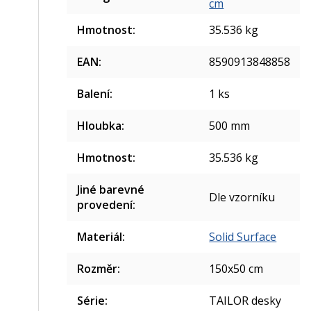
cm
Hmotnost
:
35.536 kg
EAN
:
8590913848858
Balení
:
1 ks
Hloubka
:
500 mm
Hmotnost
:
35.536 kg
Jiné barevné
Dle vzorníku
provedení
:
Materiál
:
Solid Surface
Rozměr
:
150x50 cm
Série
:
TAILOR desky