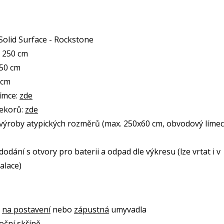
 Solid Surface - Rockstone
- 250 cm
 50 cm
 cm
límce:
zde
dekorů:
zde
ýroby atypických rozměrů (max. 250x60 cm, obvodový límec
odání s otvory pro baterii a odpad dle výkresu (lze vrtat i v
alace)
a
na postavení
nebo
zápustná
umyvadla
oční skříně