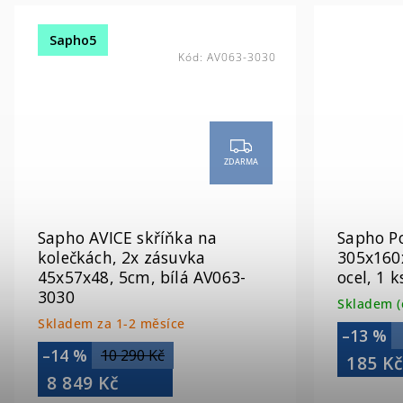
Sapho5
Kód:
AV063-3030
ZDARMA
Sapho AVICE skříňka na
Sapho P
kolečkách, 2x zásuvka
305x160
45x57x48, 5cm, bílá AV063-
ocel, 1 
3030
Skladem (
Skladem za 1-2 měsíce
–13 %
–14 %
10 290 Kč
185 K
8 849 Kč