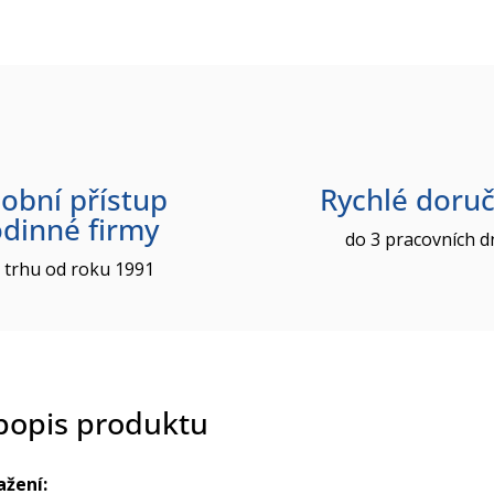
obní přístup
Rychlé doruč
odinné firmy
do 3 pracovních d
 trhu od roku 1991
 popis produktu
ažení: