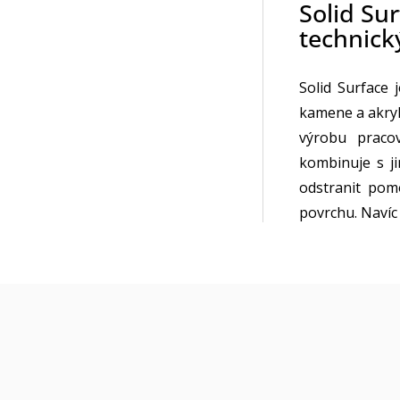
Solid Su
technick
Solid Surface 
kamene a akry
výrobu praco
kombinuje s ji
odstranit pom
povrchu. Navíc