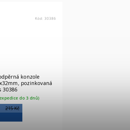
Kód:
30386
odpěrná konzole
x32mm, pozinkovaná
ks 30386
expedice do 3 dnů)
215 Kč
č