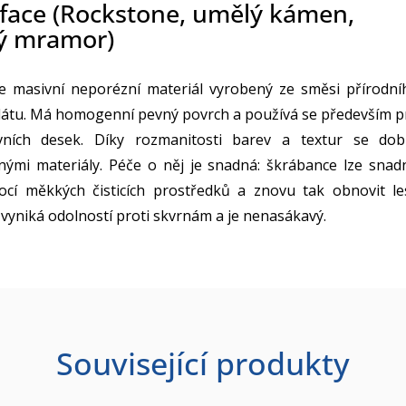
rface (Rockstone, umělý kámen,
ý mramor)
je masivní neporézní materiál vyrobený ze směsi přírodní
látu. Má homogenní pevný povrch a používá se především p
vních desek. Díky rozmanitosti barev a textur se dob
nými materiály. Péče o něj je snadná: škrábance lze snad
ocí měkkých čisticích prostředků a znovu tak obnovit le
 vyniká odolností proti skvrnám a je nenasákavý.
Související produkty