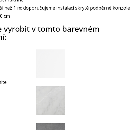
ší než 1 m: doporučujeme instalaci
skryté podpěrné konzole
70 cm
e vyrobit v tomto barevném
í:
hite