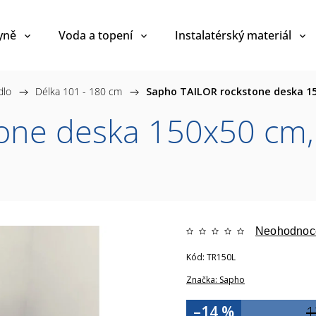
yně
Voda a topení
Instalatérský materiál
dlo
/
Délka 101 - 180 cm
/
Sapho TAILOR rockstone deska 15
one deska 150x50 cm, 
Neohodnoc
Kód:
TR150L
Značka:
Sapho
–14 %
1