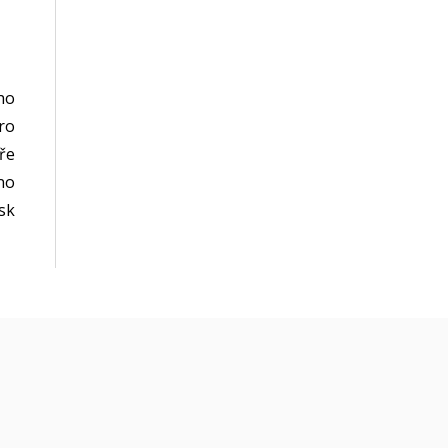
ho
ro
ře
no
sk