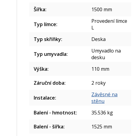
Šířka
:
1500 mm
Provedení límce
Typ límce
:
L
Typ skříňky
:
Deska
Umyvadlo na
Typ umyvadla
:
desku
Výška
:
110 mm
Záruční doba
:
2 roky
Závěsné na
Instalace
:
stěnu
Balení - hmotnost
:
35.536 kg
Balení - šířka
:
1525 mm