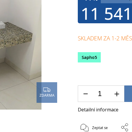
11 541
SKLADEM ZA 1-2 MĚS
Sapho5
ZDARMA
Detailní informace
Zeptat se