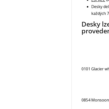
Desky del
každých 
Desky lz
proveden
0101 Glacier w
0854 Monsoon