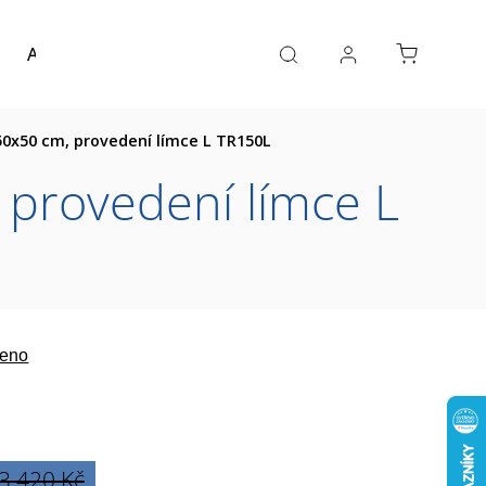
Akce a výprodej
Návrh koupelny
Reference
0x50 cm, provedení límce L TR150L
provedení límce L
eno
3 420 Kč