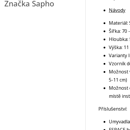
Značka
Sapho
Návody
Materiál:
Šířka: 70 
Hloubka:
Výška: 11
Varianty 
Vzorník 
Možnost v
5-11 cm)
Možnost d
místě inst
Příslušenství:
Umyvadl
ESPACE
b