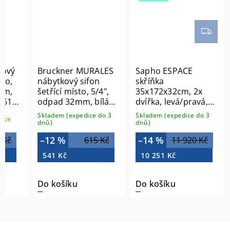
lový
Bruckner MURALES
Sapho ESPACE
sto,
nábytkový sifon
skříňka
mm,
šetřící místo, 5/4",
35x172x32cm, 2x
I511-
odpad 32mm, bílá
dvířka, levá/pravá,
151.032.0
dub alabama
Skladem (expedice do 3
Skladem (expedice do 3
síce
ESC230-2222
dnů)
dnů)
–12 %
–14 %
 Kč
615 Kč
11 920 Kč
541 Kč
10 251 Kč
Do košíku
Do košíku