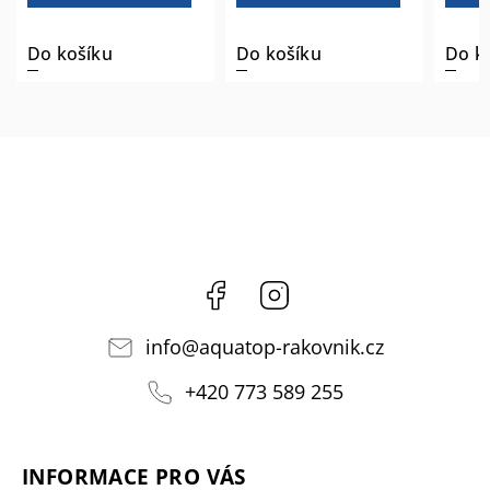
Do košíku
Do košíku
Do k
Facebook
Instagram
info
@
aquatop-rakovnik.cz
+420 773 589 255
INFORMACE PRO VÁS