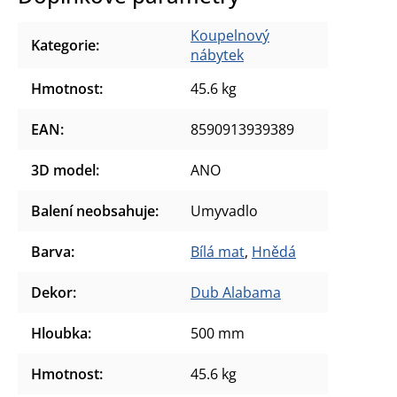
Koupelnový
Kategorie
:
nábytek
Hmotnost
:
45.6 kg
EAN
:
8590913939389
3D model
:
ANO
Balení neobsahuje
:
Umyvadlo
Barva
:
Bílá mat
,
Hnědá
Dekor
:
Dub Alabama
Hloubka
:
500 mm
Hmotnost
:
45.6 kg