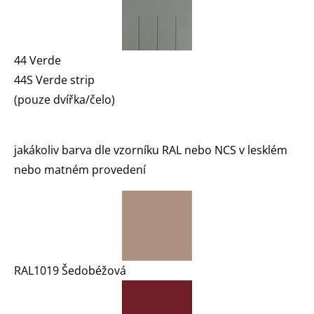
44 Verde
44S Verde strip
(pouze dvířka/čelo)
jakákoliv barva dle vzorníku RAL nebo NCS v lesklém
nebo matném provedení
RAL1019 Šedobéžová