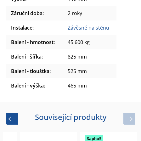
Záruční doba
:
2 roky
Instalace
:
Závěsné na stěnu
Balení - hmotnost
:
45.600 kg
Balení - šířka
:
825 mm
Balení - tloušťka
:
525 mm
Balení - výška
:
465 mm
Související produkty
Previous
Next
Sapho5