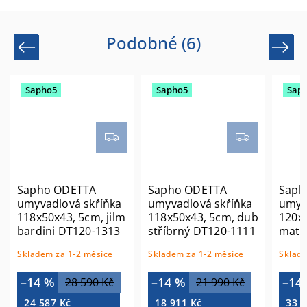
Podobné (6)
Previous
Next
Sapho5
Sapho5
Sap
Sapho ODETTA
Sapho ODETTA
Saph
umyvadlová skříňka
umyvadlová skříňka
umyv
118x50x43, 5cm, jilm
118x50x43, 5cm, dub
120x
bardini DT120-1313
stříbrný DT120-1111
mat/
VA12
Skladem za 1-2 měsíce
Skladem za 1-2 měsíce
Sklade
–14 %
–14 %
–14
28 590 Kč
21 990 Kč
24 587 Kč
18 911 Kč
33 7