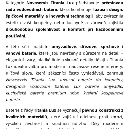
Kategorie
Novaservis Titania Lux
představuje
prémiovou
řadu vodovodních baterií
, která kombinuje
luxusní design,
špičkové materiály a inovativní technologii
, aby zvýraznila
estetiku vaší koupelny nebo kuchyně a zároveň zajistila
dlouhodobou spolehlivost a komfort při každodenním
používání
.
V této sérii najdete
umyvadlové, dřezové, sprchové i
vanové baterie
, které jsou navrženy s důrazem na detail –
elegantní tvary, hladké linie a vkusné detaily dělají z Titania
Lux ideální volbu pro moderní i nadčasově řešené interiéry.
Klíčová slova, která zákazníci často vyhledávají, zahrnují
Novaservis Titania Lux
,
luxusní baterie do koupelny
,
designové vodovodní baterie
,
Lux baterie umyvadlo
,
kuchyňské baterie premium
nebo
kvalitní koupelnové
baterie
.
Baterie z řady
Titania Lux
se vyznačují
pevnou konstrukcí z
kvalitních materiálů
, které zajišťují odolnost proti korozi,
vysokou životnost a snadnou údržbu. Díky moderním