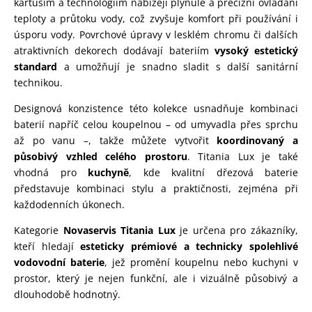
kartuším a technologiím nabízejí plynulé a precizní ovládání
teploty a průtoku vody, což zvyšuje komfort při používání i
úsporu vody. Povrchové úpravy v lesklém chromu či dalších
atraktivních dekorech dodávají bateriím
vysoký estetický
standard
a umožňují je snadno sladit s další sanitární
technikou.
Designová konzistence této kolekce usnadňuje kombinaci
baterií napříč celou koupelnou – od umyvadla přes sprchu
až po vanu –, takže můžete vytvořit
koordinovaný a
působivý vzhled celého prostoru
. Titania Lux je také
vhodná pro
kuchyně
, kde kvalitní dřezová baterie
představuje kombinaci stylu a praktičnosti, zejména při
každodenních úkonech.
Kategorie
Novaservis Titania Lux
je určena pro zákazníky,
kteří hledají
esteticky prémiové a technicky spolehlivé
vodovodní baterie
, jež promění koupelnu nebo kuchyni v
prostor, který je nejen funkční, ale i vizuálně působivý a
dlouhodobě hodnotný.