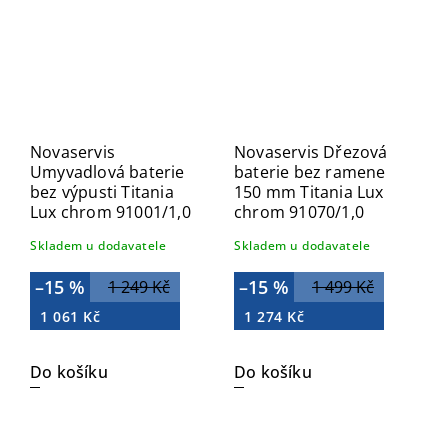
Novaservis
Novaservis Dřezová
Umyvadlová baterie
baterie bez ramene
bez výpusti Titania
150 mm Titania Lux
Lux chrom 91001/1,0
chrom 91070/1,0
Skladem u dodavatele
Skladem u dodavatele
–15 %
–15 %
1 249 Kč
1 499 Kč
1 061 Kč
1 274 Kč
Do košíku
Do košíku