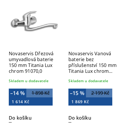
Novaservis Dřezová
Novaservis Vanová
umyvadlová baterie
baterie bez
150 mm Titania Lux
příslušenství 150 mm
chrom 91070,0
Titania Lux chrom
91020/1,0
Skladem u dodavatele
Skladem u dodavatele
–14 %
–15 %
1 898 Kč
2 199 Kč
1 614 Kč
1 869 Kč
Do košíku
Do košíku