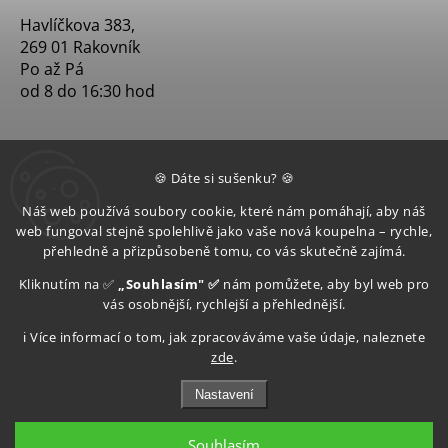
Havlíčkova 383,
269 01 Rakovník
Po až Pá
od 8 do 16:30 hod
🍪 Dáte si sušenku? 🍪
Náš web používá soubory cookie, které nám pomáhají, aby náš
web fungoval stejně spolehlivě jako vaše nová koupelna – rychle,
přehledně a přizpůsobeně tomu, co vás skutečně zajímá.
Kliknutím na ✅
„Souhlasím" ✅
nám pomůžete, aby byl web pro
vás osobnější, rychlejší a přehlednější.
ℹ️ Více informací o tom, jak zpracováváme vaše údaje, naleznete
zde
.
Nastavení
Souhlasím