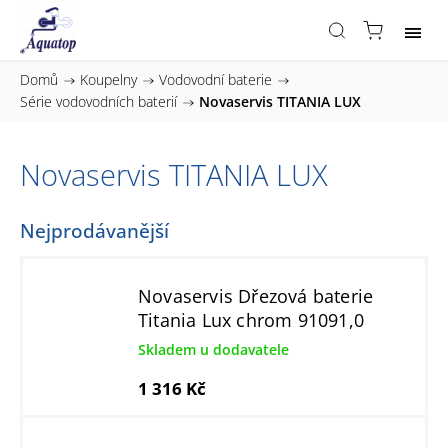
Domů
/
Koupelny
/
Vodovodní baterie
/
Série vodovodních baterií
/
Novaservis TITANIA LUX
Novaservis TITANIA LUX
Nejprodávanější
Novaservis Dřezová baterie
Titania Lux chrom 91091,0
Skladem u dodavatele
1 316 Kč