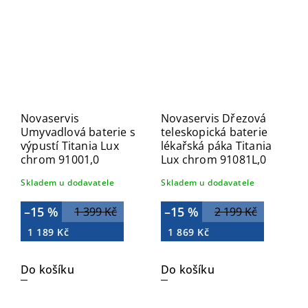
Novaservis
Novaservis Dřezová
Umyvadlová baterie s
teleskopická baterie
výpustí Titania Lux
lékařská páka Titania
chrom 91001,0
Lux chrom 91081L,0
Skladem u dodavatele
Skladem u dodavatele
–15 %
–15 %
1 399 Kč
2 199 Kč
1 189 Kč
1 869 Kč
Do košíku
Do košíku