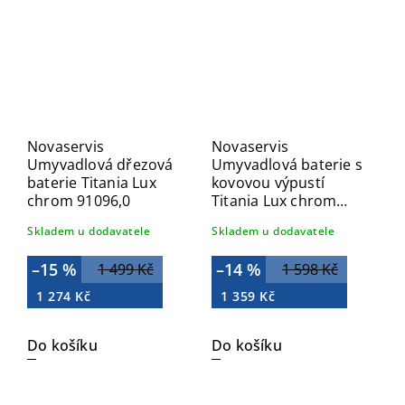
Novaservis
Novaservis
Umyvadlová dřezová
Umyvadlová baterie s
baterie Titania Lux
kovovou výpustí
chrom 91096,0
Titania Lux chrom
91002,0
Skladem u dodavatele
Skladem u dodavatele
–15 %
–14 %
1 499 Kč
1 598 Kč
1 274 Kč
1 359 Kč
Do košíku
Do košíku