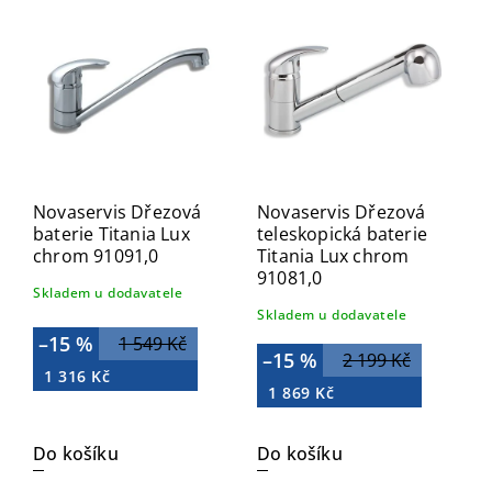
Nejdražší
Abecedně
Novaservis Dřezová
Novaservis Dřezová
baterie Titania Lux
teleskopická baterie
chrom 91091,0
Titania Lux chrom
91081,0
Skladem u dodavatele
Skladem u dodavatele
–15 %
1 549 Kč
–15 %
2 199 Kč
1 316 Kč
1 869 Kč
Do košíku
Do košíku